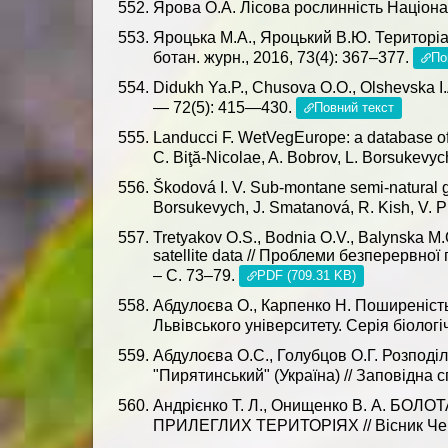
Ярова О.А. Лісова рослинність Націона
Яроцька М.А., Яроцький В.Ю. Територіа
ботан. журн., 2016, 73(4): 367–377.
По
Didukh Ya.P., Chusova O.O., Olshevska I.A
— 72(5): 415—430.
Повний текст
Landucci F. WetVegEurope: a database of 
C. Biţă-Nicolae, A. Bobrov, L. Borsukevych
Škodová I. V. Sub-montane semi-natural g
Borsukevych, J. Smatanová, R. Kish, V. Pí
Tretyakov O.S., Bodnia O.V., Balynska M.O.
satellite data // Проблеми безперервної 
– С. 73–79.
PDF (709.31 KB)
Абдулоєва О., Карпенко Н. Поширеність
Львівського університету. Серія біологіч
Абдулоєва О.С., Голубцов О.Г. Розподі
"Пирятинський" (Україна) // Заповідна сп
Андрієнко Т. Л., Онищенко В. А. Б
ПРИЛЕГЛИХ ТЕРИТОРІЯХ // Вісник Черніве