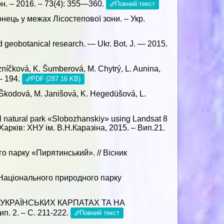
н. – 2016. – 73(4): 355—360.
Повний текст
нець у межах Лісостепової зони. – Укр.
d geobotanical research. — Ukr. Bot. J. — 2015.
zníčková, K. Šumberová, M. Chytrý, L. Aunina,
 – 194.
PDF (287.16 KB)
. Škodová, M. Janišová, K. Hegedüšová, L.
nal natural park «Slobozhanskiy» using Landsat 8
Харків: ХНУ ім. В.Н.Каразіна, 2015. – Вип.21.
о парку «Пирятинський». // Вісник
 Національного природного парку
 В УКРАЇНСЬКИХ КАРПАТАХ ТА НА
п. 2. – C. 211-222.
Повний текст