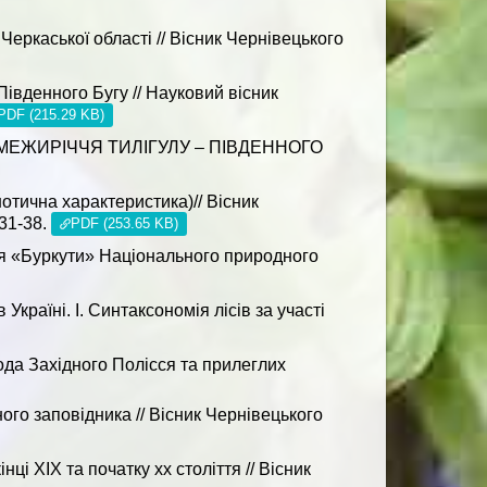
еркаської області // Вісник Чернівецького
Південного Бугу // Науковий вісник
PDF (215.29 KB)
 МЕЖИРІЧЧЯ ТИЛІГУЛУ – ПІВДЕННОГО
отична характеристика)// Вісник
 31-38.
PDF (253.65 KB)
ння «Буркути» Національного природного
країні. I. Синтаксономія лісів за участі
рода Західного Полісся та прилеглих
ого заповідника // Вісник Чернівецького
і XIX та початку xx століття // Вісник