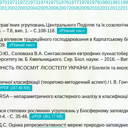
970
1971
1972
1973
1974
1975
1976
1977
1978
1979
1980
1981
198
001
2002
2003
2004
2005
2006
2007
2008
2009
2010
2011
2012
201
рав’яних угруповань Центрального Поділля та їх созологічна
 – Т.8, вип. 1. – C.108-118.
Повний текст
ід впливом традиційного господарювання в Карпатському біос
109.
Повний текст
.Ю., Соломаха В.А. Синтаксономія евтрофних пухнастоберез
ситету ім. Б Хмельницького. Сер. Біол. науки. – 2016. – Вип.
Ь ЛІСОСМУГ ЛІСОСТЕПУ УКРАЇНИ // Біологія та екологія. - 
тичної класифікації (теоретико-методичний аспект) / І. В. Г
PDF (347.68 KB)
SA – непараметричного кластерного аналізу в класифікації р
аси степових рослинних угруповань у Біосферному заповідник
3-4. - С. 35-46.
PDF (351.77 KB)
Д.С. Оцінка репрезентативності мережі природно-заповідних о