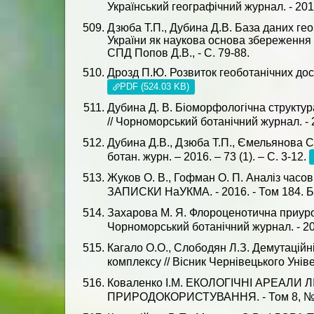
Український географічний журнал. - 2016.
Дзюба Т.П., Дубина Д.В. База даних гео
України як наукова основа збереження б
СПД Попов Д.В., - С. 79-88.
Дрозд П.Ю. Розвиток геоботанічних дослід
PDF (524.03 KB)
Дубина Д. В. Біоморфологічна структура
// Чорноморський ботанічний журнал. - 20
Дубина Д.В., Дзюба Т.П., Ємельянова С.
ботан. журн. – 2016. – 73 (1). – С. 3-12.
Жуков О. В., Гофман О. П. Аналіз часо
ЗАПИСКИ НаУКМА. - 2016. - Том 184. Біо
Захарова М. Я. Флороценотична приурочен
Чорноморський ботанічний журнал. - 2016
Кагало О.О., Слободян Л.З. Демутацій
комплексу // Вісник Чернівецького Універ
Коваленко І.М. ЕКОЛОГІЧНІ АРЕАЛИ ЛІ
ПРИРОДОКОРИСТУВАННЯ. - Том 8, №1-2