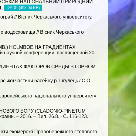
СИВАСЬКИЙ НАЦІОНАЛЬНИЙ ПРИРОДНИЙ
1.
PDF (498.04 KB)
грай // Вісник Черкаського університету.
 водосховища // Вісник Черкаського
LAMB.) HOLMBOE НА ГРАДИЕНТАХ
й научной конференции, посвященной 20-
 ГРАДИЕНТАХ ФАКТОРОВ СРЕДЫ В ГОРНОМ
ької частини басейну р. Інгулець / О.О.
ноєвропейського національного університету
ОСНОВОГО БОРУ (CLADONIO-PINETUM
 – 2016. – Вип. 26.8. - С. 116-123.
ементи екомережі Правобережного степового