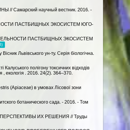
/ Самарский научный вестник. 2016. -
ЕЛЬНОСТИ ПАСТБИЩНЫХ ЭКОСИСТЕМ ЮГО-
АСТИТЕЛЬНОСТИ ПАСТБИЩНЫХ ЭКОСИСТЕМ
B)
існик Львівського ун-ту. Серія біологічна.
сті Калуського полігону токсичних відходів
 , екологія . 2016. 24(2). 364–370.
tris (Apiaceae) в умовах Лісової зони
о ботанического сада. - 2016. - Том
ЕРСПЕКТИВЫ ИХ РЕШЕНИЯ // Труды