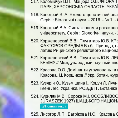
Коломійчук В.П., Мацюра О.В. Ф
ПАРК, ХЕРСОНСЬКА ОБЛАСТЬ, УКРАЇНА) //
Конограй В. А. Еколого-ценотичний анал
Серія : Біологічні науки. - 2016. - № 1. -
Конограй В.А. Синтаксономія рослинн
університету. Серія : Біологічні науки. - 
Корженевский В.В., Плугатарь Ю.В
ФАКТОРОВ СРЕДЫ // В сб.: Природа, н
летию Рицинского реликтового национал
Корженевский В.В., Плугатарь Ю.В
КРЫМУ // Международный научный институ
Красова О.О. Домінанти угруповань та 
Красова, І.І. Коршиков // Укр. ботан. жу
Кузярін О., Кузьмішина І., Коцун Л. Лу
імені Лесі Українки. РОЗДІЛ І . Ботаніка .
Куриляк М.В., Сорока М.І. ОСОБЛ
JURASZEK 1927) ШАЦЬКОГО НАЦІОНАЛЬН
Повний текст
Лисогор Л.П., Багрікова Н.О., Красова