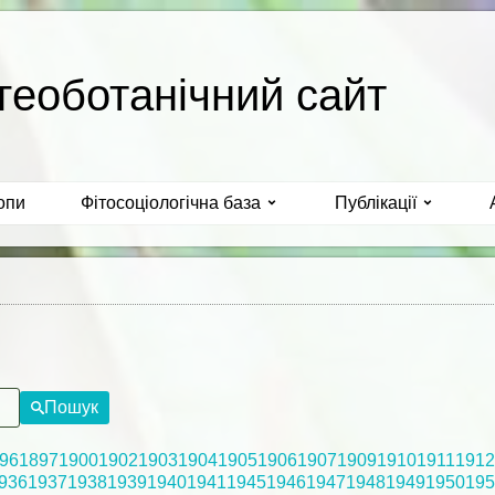
геоботанічний сайт
опи
Фітосоціологічна база
Публікації
Пошук
96
1897
1900
1902
1903
1904
1905
1906
1907
1909
1910
1911
1912
936
1937
1938
1939
1940
1941
1945
1946
1947
1948
1949
1950
195