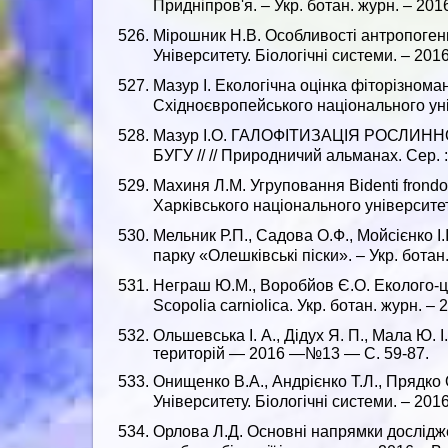
Придніпров'я. – Укр. ботан. журн. – 201
Мірошник Н.В. Особливості антропогенн
Університету. Біологічні системи. – 2016.
Мазур І. Екологічна оцінка фіторізнома
Східноєвропейського національного уніве
Мазур І.О. ГАЛОФІТИЗАЦІЯ РОСЛИ
БУГУ // // Природничий альманах. Сер. : Б
Махиня Л.М. Угруповання Bidenti frond
Харківського національного університету 
Мельник Р.П., Садова О.Ф., Мойсієнко 
парку «Олешківські піски». – Укр. ботан
Неграш Ю.М., Воробйов Є.О. Еколого-цено
Scopolia carniolica. Укр. ботан. журн. – 
Ольшевська І. А., Дідух Я. П., Мала Ю. 
територій — 2016 —№13 — С. 59-87.
Онищенко В.А., Андрієнко Т.Л., Прядко 
Університету. Біологічні системи. – 2016.
Орлова Л.Д. Основні напрямки досліджен