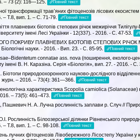
6. – 73 (2): 116—125.
Повний текст
ої трансформації трав’яних фітоценозів лісових екосистем Ч
 – Т.8, вип. 1. – C. 71-79.
Повний текст
ніття плавневих біотопів степових річок межиріччя Тилігулу-
рситету імені Лесі Українки - 12(337). - 2016. - С. 47-53.
ННОГО ПОКРИВУ ПЛАВНЕВИХ БІОТОПІВ СТЕПОВИХ РІЧОК
іологічні науки. - 2016. - Вип. 23. - С. 85-95.
Повний текст
osae–Bidentetum connatae ass. nova (поширення, еколого-цен
імені В. Н. Каразіна. Серія «Біологія», вип. 27. - 2016. - С.
І.І. Біотопи природоохоронного науково-дослідного відділе
. журн. – 2016. – 73(4): 361—366.
Повний текст
логічна характеристика Scopolia carniolica (Solanaceae) в У
2016. – 73(5): 461–473.
Повний текст
І., Пашкевич Н. А. Лучна рослинність заплави р. Случ // При
О.І. Рослинність Білоозерської ділянки Рівненського природн
 – Т.8, вип. 1. – C. 98-108.
Повний текст
ь лучних фітоценозів Лівобережного Лісостепу України у кінц