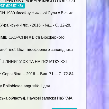
ІТОЦЕНОЗІВ ЛІВОБЕРЕЖНОГО ПОЛІССЯ
PDF (506.57 KB)
 1980 басейну Нижньої Сули // Вісник
ький ліс. - 2016. - №1. - С. 12-28.
В ОХОРОНИ // Вісті Біосферного
ої гілеї. Вісті Біосферного заповідника
 ЦІЛИНИ" У ХХ ТА НА ПОЧАТКУ ХХІ
Серія біол. – 2016. – Вип. 71. – С. 72-84.
Epilobietea angustifolii для
нська область)]. Наукові записки НаУКМА.