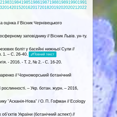
2
1983
1984
1985
1986
1987
1988
1989
1990
1991
3
2014
2015
2016
2017
2018
2019
2020
2021
2022
 оцінка // Вісник Чернівецького
ферному заповіднику // Вісник Львів. ун-ту.
ових боліт у басейні нижньої Сули //
 1. – С. 26-40.
Повний текст
2016. - Т. 2, № 2. - С. 16-20.
ончаренко // Чорноморський ботанічний
ослинності. – Укр. ботан. журн. – 2016,
у "Асканія-Нова" / О. П. Гофман // Ecology
б’єктів України (ботанічний аспект) //