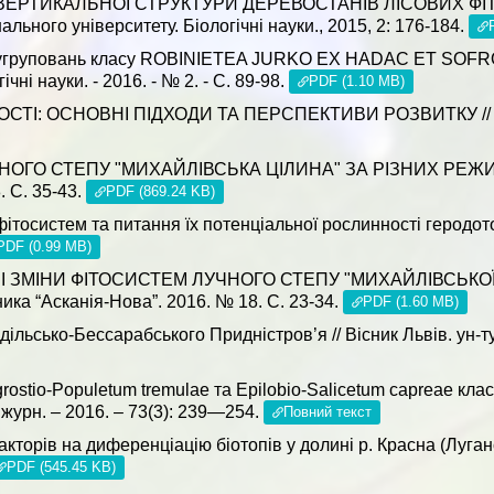
 ВЕРТИКАЛЬНОЇ СТРУКТУРИ ДЕРЕВОСТАНІВ ЛІСОВИХ Ф
ального університету. Біологічні науки., 2015, 2: 176-184.
 угруповань класу ROBINIETEA JURKO EX HADAC ET SOFRON
чні науки. - 2016. - № 2. - С. 89-98.
PDF (1.10 MB)
І: ОСНОВНІ ПІДХОДИ ТА ПЕРСПЕКТИВИ РОЗВИТКУ // Українс
ЧНОГО СТЕПУ "МИХАЙЛІВСЬКА ЦІЛИНА" ЗА РІЗНИХ РЕЖИМІ
. С. 35-43.
PDF (869.24 KB)
тосистем та питання їх потенціальної рослинності геродотов
PDF (0.99 MB)
УРНІ ЗМІНИ ФІТОСИСТЕМ ЛУЧНОГО СТЕПУ "МИХАЙЛІВСЬКОЇ
ика “Асканія-Нова”. 2016. № 18. С. 23-34.
PDF (1.60 MB)
льсько-Бессарабського Придністров’я // Вісник Львів. ун-ту. 
ostio-Populetum tremulae та Epilobio-Salicetum capreae класу 
журн. – 2016. – 73(3): 239—254.
Повний текст
кторів на диференціацію біотопів у долині р. Красна (Луга
PDF (545.45 KB)