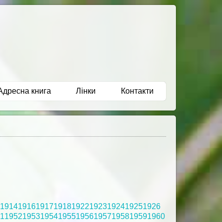
Адресна книга
Лінки
Контакти
1914
1916
1917
1918
1922
1923
1924
1925
1926
1
1952
1953
1954
1955
1956
1957
1958
1959
1960