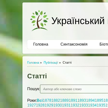
Український 
Головна
Синтаксономія
Біот
Головна
»
Публікації
»
Статті
Статті
Пошук:
Роки:
Всі
1878
1882
1889
1891
1893
1894
1895
18
1927
1928
1929
1930
1931
1932
1933
1934
1935
1