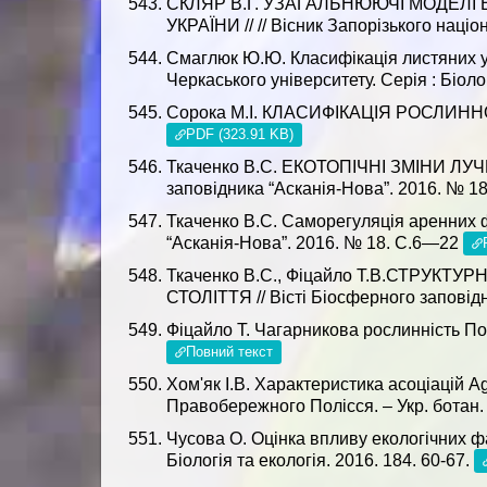
СКЛЯР В.Г. УЗАГАЛЬНЮЮЧІ МОДЕЛІ
УКРАЇНИ // // Вісник Запорізького націон
Смаглюк Ю.Ю. Класифікація листяних
Черкаського університету. Серія : Біологі
Сорока М.І. КЛАСИФІКАЦІЯ РОСЛИННОСТ
PDF (323.91 KB)
Ткаченко В.С. ЕКОТОПІЧНІ ЗМІНИ ЛУ
заповідника “Асканія-Нова”. 2016. № 18
Ткаченко В.С. Саморегуляція аренних фі
“Асканія-Нова”. 2016. № 18. С.6—22
Ткаченко В.С., Фіцайло Т.В.СТРУКТ
СТОЛІТТЯ // Вісті Біосферного заповідн
Фіцайло Т. Чагарникова рослинність Поді
Повний текст
Хом'як І.В. Характеристика асоціацій Agr
Правобережного Полісся. – Укр. ботан. 
Чусова О. Оцінка впливу екологічних фа
Біологія та екологія. 2016. 184. 60-67.