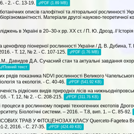
 - 2. - С. 13-19.
PDF (1.89 MB)
ботанічних описів галофітної та літоральної рослинності Укра
іорізноманітності. Матеріали другої науково-теоретичної ко
жень в Україні в 20–30-х рр. ХХ ст. / П. Ю. Дрозд. // Історія 
 ценофлор піонерної рослинності України / Д. В. Дубина, Т.
16. - Т. 12, № 2. - С. 107-125.
PDF (1.76 MB)
М., Давидов Д.А. Сучасний стан та актуальні завдання охоро
Повний текст
вих рядів показника NDVI рослинності Великого Чапельського
логія та екологія. - С. 40-46.
PDF (541.92 KB)
ість рідкісних видів природніх лісів на нижньодніпровських п
. - Т. 12, № 2. - С. 208-215.
PDF (311.76 KB)
ні процеси в рослинному покриві техногенних екотопів Дро
ситету. Біологічні системи. – 2016. – Т.8, вип. 1. – C. 85-92.
СОВИХ ТРАВ У ФІТОЦЕНОЗАХ КЛАСУ Querceto-Fagetea Br.-Bl
, 2016. - С. 27-35.
PDF (424.49 KB)