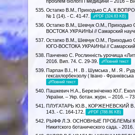
проблем біології і медицини – 2016 – Вип
Остапко В.М., Приходько С.А. К ВО
№ 1 (14). - С. 41-47.
PDF (324.83 KB)
Остапко В.М., Шевчук О.М., При
ВОСТОКА УКРАИНЫ // Самарский научный 
Остапко В.М., Шевчук О.М., При
ЮГО-ВОСТОКА УКРАИНЫ // Самарский нау
Панченко С. Рослинність урочища «Лито
2016. Вип. 74. С. 29-39.
Повний текст
Парпан В.І., Н . В . Шумська , М . Я . 
гексахлорбензолу ( Івано - Франківська о
Повний текст
Пашкевич Н.А., Березніченко Ю.Г. Еколо
України. – Укр. ботан. журн. – 2016. – 7
ПЛУГАТАРЬ Ю.В., КОРЖЕНЕВСКИЙ В.В.
143. - С. 164-172.
PDF (788.86 KB)
РЫФФ Л.Э. ОСНОВНЫЕ ПРОБЛЕМЫ 
Никитского ботанического сада. - 2016. 