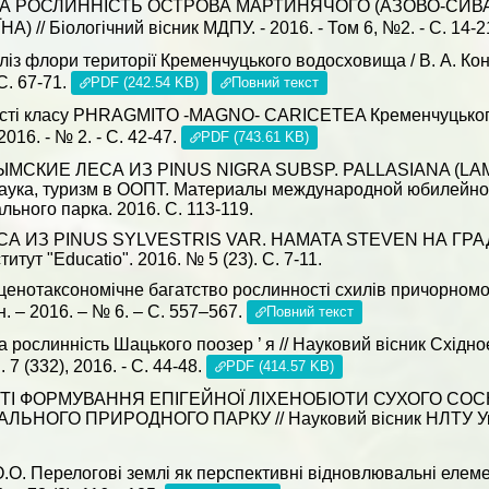
ЛОРА ТА РОСЛИННІСТЬ ОСТРОВА МАРТИНЯЧОГО (АЗОВО-
 Біологічний вісник МДПУ. - 2016. - Том 6, №2. - С. 14-2
із флори території Кременчуцького водосховища / В. А. Коно
 С. 67-71.
PDF (242.54 KB)
Повний текст
ості класу PHRAGMITО -MAGNO- СARICETEA Кременчуцького
2016. - № 2. - С. 42-47.
PDF (743.61 KB)
. КРЫМСКИЕ ЛЕСА ИЗ PINUS NIGRA SUBSP. PALLASIANA (
аука, туризм в ООПТ. Материалы международной юбилейно
ьного парка. 2016. С. 113-119.
. ЛЕСА ИЗ PINUS SYLVESTRIS VAR. HAMATA STEVEN НА
т "Educatio". 2016. № 5 (23). С. 7-11.
ценотаксономічне багатство рослинності схилів причорноморс
рн. – 2016. – № 6. – С. 557–567.
Повний текст
чна рослинність Шацького поозер ’ я // Науковий вісник Схід
 7 (332), 2016. - С. 44-48.
PDF (414.57 KB)
ИВОСТІ ФОРМУВАННЯ ЕПІГЕЙНОЇ ЛІХЕНОБІОТИ СУХОГО С
ОГО ПРИРОДНОГО ПАРКУ // Науковий вісник НЛТУ України.
 О.О. Перелогові землі як перспективні відновлювальні ел