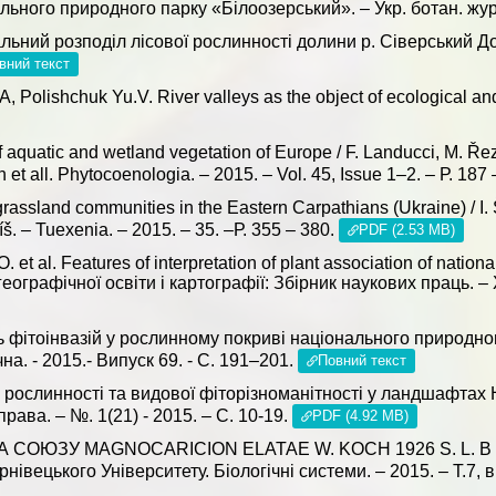
льного природного парку «Білоозерський». – Укр. ботан. жур
льний розподіл лісової рослинності долини р. Сіверський До
вний текст
, Polishchuk Yu.V. River valleys as the object of ecological an
aquatic and wetland vegetation of Europe / F. Landucci, M. Ře
 et all. Phytocoenologia. – 2015. – Vol. 45, Issue 1–2. – Р. 187
rassland communities in the Eastern Carpathians (Ukraine) / I
š. – Tuexenia. – 2015. – 35. –Р. 355 – 380.
PDF (2.53 MB)
 et al. Features of interpretation of plant association of natio
географічної освіти і картографії: Збірник наукових праць. – 
 фітоінвазій у рослинному покриві національного природног
на. - 2015.- Випуск 69. - С. 191–201.
Повний текст
л рослинності та видової фіторізноманітності у ландшафтах
рава. – №. 1(21) - 2015. – С. 10-19.
PDF (4.92 MB)
ОЛОТА СОЮЗУ MAGNOCARICION ELATAE W. KOCH 1926 S. L.
цького Університету. Біологічні системи. – 2015. – Т.7, ви