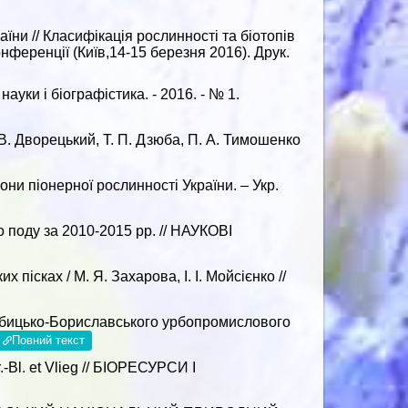
їни // Класифікація рослинності та біотопів
нференції (Київ,14-15 березня 2016). Друк.
науки і біографістика. - 2016. - № 1.
 В. Дворецький, Т. П. Дзюба, П. А. Тимошенко
ни піонерної рослинності України. – Укр.
 поду за 2010-2015 рр. // НАУКОВІ
ісках / М. Я. Захарова, І. І. Мойсієнко //
гобицько-Бориславського урбопромислового
Повний текст
. et Vlieg // БІОРЕСУРСИ І