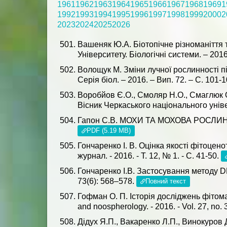
1961
1962
1963
1964
1965
1966
1967
1968
1969
1
1992
1993
1994
1995
1996
1997
1998
1999
2000
2
2023
2024
2025
2026
Вашеняк Ю.А. Біотопічне різноманіття т
Університету. Біологічні системи. – 2016.
Волощук М. Зміни лучної рослинності п
Серія біол. – 2016. – Вип. 72. – С. 101-
Воробйов Є.О., Смоляр Н.О., Смаглюк О
Вісник Черкаського національного універ
Гапон С.В. МОХИ ТА МОХОВА РОСЛИННІСТ
PDF (5.19 MB)
Гончаренко І. В. Оцінка якості фітоцено
журнал. - 2016. - Т. 12, № 1. - С. 41-50.
Гончаренко І.В. Застосування методу DR
73(6): 568–578.
Повний текст
Гофман О. П. Історія досліджень фітом
and noospherology. - 2016. - Vol. 27, no. 
Дідух Я.П., Вакаренко Л.П., Винокуров 