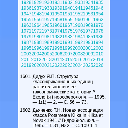
1928
1929
1930
1931
1932
1933
1934
1935
1936
1937
1938
1939
1940
1941
1945
1946
1947
1948
1949
1950
1951
1952
1953
1954
1955
1956
1957
1958
1959
1960
1961
1962
1963
1964
1965
1966
1967
1968
1969
1970
1971
1972
1973
1974
1975
1976
1977
1978
1979
1980
1981
1982
1983
1984
1985
1986
1987
1988
1989
1990
1991
1992
1993
1994
1995
1996
1997
1998
1999
2000
2001
2002
2003
2004
2005
2006
2007
2008
2009
2010
2011
2012
2013
2014
2015
2016
2017
2018
2019
2020
2021
2022
2023
2024
2025
2026
Дидух Я.П. Структура
классификационных единиц
растительности и ее
таксономические категории //
Екологія і ноосферологія. — 1995.
— 1(1) — 2. — С. 56 — 73.
Дьяченко Т.Н. Новая ассоциация
класса Potametea Klika in Klika et
Novak 1941 // Гидробиол. ж-л. –
1995. – Т. 31, № 2. – С. 109-111.