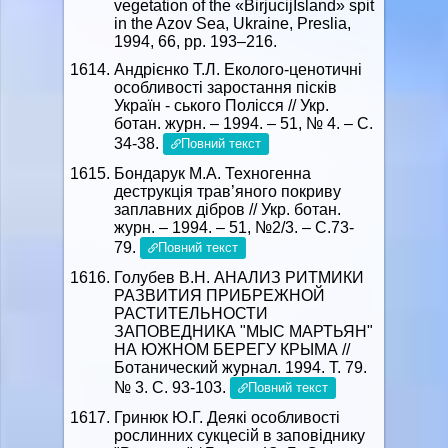
vegetation of the «BirjucijIsland» spit
in the Azov Sea, Ukraine, Preslia,
1994, 66, pp. 193–216.
Андрієнко Т.Л. Еколого-ценотичні
особливості заростання пісків
Україн - ського Полісся // Укр.
ботан. журн. – 1994. – 51, № 4. – С.
34-38.
Повний текст
Бондарук М.А. Техногенна
деструкція трав’яного покриву
заплавних дібров // Укр. ботан.
журн. – 1994. – 51, №2/3. – С.73-
79.
Повний текст
Голубев В.Н. АНАЛИЗ РИТМИКИ
РАЗВИТИЯ ПРИБРЕЖНОЙ
РАСТИТЕЛЬНОСТИ
ЗАПОВЕДНИКА "МЫС МАРТЬЯН"
НА ЮЖНОМ БЕРЕГУ КРЫМА //
Ботанический журнал. 1994. Т. 79.
№ 3. С. 93-103.
Повний текст
Гринюк Ю.Г. Деякі особливості
рослинних сукцесій в заповіднику