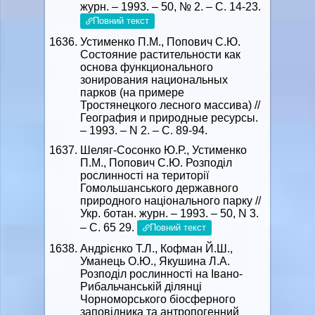
журн. – 1993. – 50, № 2. – С. 14-23.
Повний текст
Устименко П.М., Попович С.Ю.
Состояние растительности как
основа функционального
зонирования национальных
парков (на примере
Тростянецкого лесного массива) //
География и природные ресурсы.
– 1993. – N 2. – C. 89-94.
Шеляг-Сосонко Ю.Р., Устименко
П.М., Попович С.Ю. Розподіл
рослинності на території
Гомольшанського державного
природного національного парку //
Укр. ботан. журн. – 1993. – 50, N 3.
– C. 65 29.
Повний текст
Андрієнко Т.Л., Кофман Й.Ш.,
Уманець О.Ю., Якушина Л.А.
Розподіл рослинності на Івано-
Рибальчанській ділянці
Чорноморського біосферного
заповідника та антропогенний