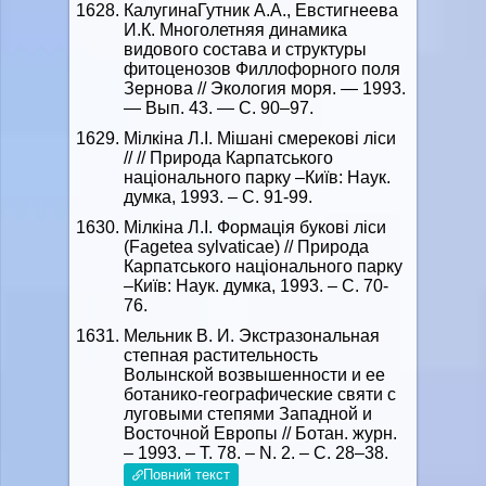
Калугина­Гутник А.А., Евстигнеева
И.К. Многолетняя динамика
видового состава и структуры
фитоценозов Филлофорного поля
Зернова // Экология моря. — 1993.
— Вып. 43. — С. 90–97.
Мілкіна Л.І. Мішані смерекові ліси
// // Природа Карпатського
національного парку –Київ: Наук.
думка, 1993. – С. 91-99.
Мілкіна Л.І. Формація букові ліси
(Fagetea sylvaticae) // Природа
Карпатського національного парку
–Київ: Наук. думка, 1993. – С. 70-
76.
Мельник В. И. Экстразональная
степная растительность
Волынской возвышенности и ее
ботанико-географические святи с
луговыми степями Западной и
Восточной Европы // Ботан. журн.
– 1993. – Т. 78. – N. 2. – С. 28–38.
Повний текст