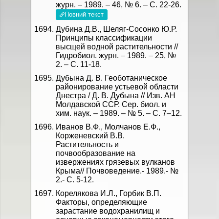
журн. – 1989. – 46, № 6. – С. 22-26.
Повний текст
Дубина Д.В., Шеляг-Сосонко Ю.Р.
Принципы классификации
высщей водной растительности //
Гидробиол. журн. – 1989. – 25, №
2. – С. 11-18.
Дубына Д. В. Геоботаническое
районирование устьевой области
Днестра / Д. В. Дубына // Изв. АН
Молдавской ССР. Сер. биол. и
хим. наук. – 1989. – № 5. – С. 7–12.
Иванов В.Ф., Молчанов Е.Ф.,
Корженевский В.В.
Растительность и
почвообразование на
извержениях грязевых вулканов
Крыма// Почвоведение.- 1989.- №
2.- С. 5-12.
Корелякова И.Л., Горбик В.П.
Факторы, определяющие
зарастание водохранилищ и