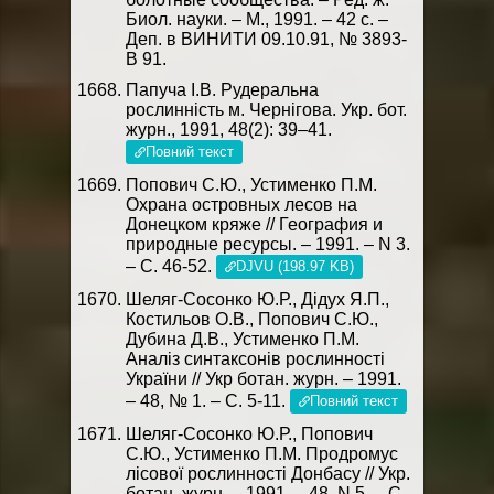
Биол. науки. – М., 1991. – 42 с. –
Деп. в ВИНИТИ 09.10.91, № 3893-
В 91.
Папуча І.В. Рудеральна
рослинність м. Чернігова. Укр. бот.
журн., 1991, 48(2): 39–41.
Повний текст
Попович С.Ю., Устименко П.М.
Охрана островных лесов на
Донецком кряже // География и
природные ресурсы. – 1991. – N 3.
– C. 46-52.
DJVU (198.97 KB)
Шеляг-Сосонко Ю.Р., Дідух Я.П.,
Костильов О.В., Попович С.Ю.,
Дубина Д.В., Устименко П.М.
Аналіз синтаксонів рослинності
України // Укр ботан. журн. – 1991.
– 48, № 1. – С. 5-11.
Повний текст
Шеляг-Сосонко Ю.Р., Попович
С.Ю., Устименко П.М. Продромус
лісової рослинності Донбасу // Укр.
ботан. журн. – 1991. – 48, N 5. – C.