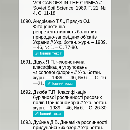
VOLCANOES IN THE CRIMEA //
Soviet Soil Science. 1989. Т. 21. №
4. С. 11-18.
Андрієнко Т.Л., Прядко О.І.
Фітоценотична
репрезентативність болотних
природно-заповідних об’єктів
України // Укр. ботан. журн. – 1989.
– 46, № 1. – С. 77-80.
Повний текст
Дідух Я.П. Флористична
класифікація угруповань
«гісопової флори» // Укр. ботан.
журн. — 1989. — 46, № 6. — С. 16
—21.
Повний текст
Дзюба Т.П. Класифiкацiя
бур'янової рослинностi рисових
полiв Причорномор'я // Укр. ботан.
журн. – 1989. – 46, № 6. – С. 26-30.
Повний текст
Дубина Д.В. Динаміка рослинності
придунайських озер // Укр ботан.