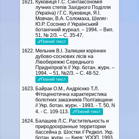
Куковиця Г.С. Синтаксономiя
лучних степів Західного Поділля
(Україна) / Г.С. Куковиця, Я.I.
Мовчан, В.А. Соломаха, Шеляг-
Ю.Р. Сосонко // Український
ботанічний журнал. – 1994. – Вип.
51, № 2/3. – С. 35-47.
Повний текст
Мельник В.І. Залишки корінних
дубово-соснових лісів на
Лівобережжі Середнього
Придніпров’я // Укр. ботан. журн. –
1994. – 51, №2/3. – С. 48-52.
Повний текст
Байрак О.М., Андрiєнко Т.Л.
Фiтоценотична характеристика
болотних заказникiв Полтавщини
// Укр. ботан. журн. - 1993. - Т. 50, N
4. - С. 109-113.
Повний текст
Балашев Л.С. Растительность и
природоохранные территории
бассейна р. Шостки // Редкол. Укр.
ботан. журн. — Киев: УООП, 1993.