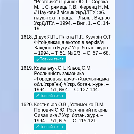
"Розточчя" / Гринюк Ю. Г., Сорока
М. І., Стрямець Г. В., Ференц Н. М.
// Науковий вісник УкрДЛТУ : зб.
наук.-техн. праць. – Львів : Вид-во
УкрДЛТУ. – 1994. – Вип. 1. – С. 14-
19.
Дідух Я.П., Плюта П.Г., Кузярін О.Т.
Фітоіндикація екотопів верхів’я
Західного Бугу // Укр. ботан. журн.
– 1994. – T. 51, № 2/3. – С. 57 – 68.
Повний текст
Ковальчук С.І., Кльоц О.М.
Рослинність заказника
«Городоцька дача» (Хмельницька
обл. України) // Укр. ботан. журн. –
1994. – 51, № 4. – С. 137-144.
Повний текст
Костильов О.В., Устименко П.М.,
Попович С.Ю. Рослинний покрив
Сивашика // Укр. ботан. журн. –
1994. – 51, N 5. – C. 115-121.
Повний текст