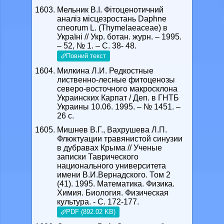
Мельник В.І. Фітоценотичний
аналіз місцезростань Daphne
cneorum L. (Thymelaeaceae) в
Україні // Укр. ботан. журн. – 1995.
– 52, № 1. – С. 38- 48.
Повний текст
Милкина Л.И. Редкостные
лиственно-лесные фитоценозы
северо-восточного макросклона
Украинских Карпат / Деп. в ГНТБ
Украины 10.06. 1995. – № 1451. –
26 с.
Мишнев В.Г., Вахрушева Л.П.
Флюктуации травянистой синузии
в дубравах Крыма // Ученые
записки Таврического
национального университета
имени В.И.Вернадского. Том 2
(41). 1995. Математика. Физика.
Химия. Биология. Физическая
культура. - С. 172-177.
PDF (892.02 KB)