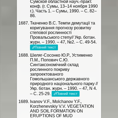
Сумской областной науч.-практ.
конф. (г. Сумы, 13–14 ноября 1990
г.). Часть 1. – Сумы, 1990. – С. 82–
86.
Ткаченко В.С. Темпи демутації та
коригування прогнозу розвитку
степової рослинності
Провальського степу// Укр. ботан.
журн. – 1990. – 47, №2. – С. 49-54.
Повний текст
Шеляг-Сосонко Ю.Р., Устименко
П.М., Попович С.Ю.
Синтаксономічний склад
рослинного покриву
запроектованого
Гомольшанського державного
природного національного парку //
Укр. ботан. журн. – 1990. – 47, N 4.
– C. 25-29.
Повний текст
Ivanov V.F., Molchanov Y.F.,
Korzhenevskiy V.V. VEGETATION
AND SOIL FORMATION ON
ERUPTIONS OF MUD