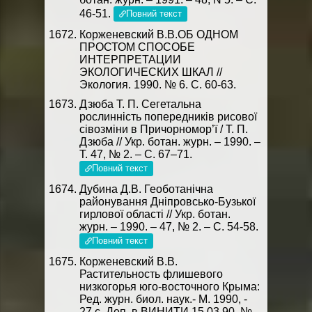
46-51.
Повний текст
Корженевский В.В.ОБ ОДНОМ
ПРОСТОМ СПОСОБЕ
ИНТЕРПРЕТАЦИИ
ЭКОЛОГИЧЕСКИХ ШКАЛ //
Экология. 1990. № 6. С. 60-63.
Дзюба Т. П. Сегетальна
рослинність попередників рисової
сівозміни в Причорномор’ї / Т. П.
Дзюба // Укр. ботан. журн. – 1990. –
Т. 47, № 2. – С. 67–71.
Повний текст
Дубина Д.В. Геоботанічна
районування Дніпровсько-Бузької
гирлової області // Укр. ботан.
журн. – 1990. – 47, № 2. – С. 54-58.
Повний текст
Корженевский В.В.
Растительность флишевого
низкогорья юго-восточного Крыма:
Ред. журн. биол. наук.- М. 1990, -
27 с. Деп. в ВИНИТИ 15.03.90, №