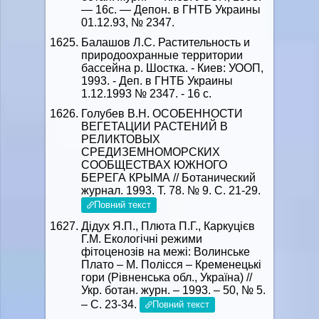
— 16с. — Депон. в ГНТБ Украины
01.12.93, № 2347.
Балашов Л.С. Растительность и
природоохранные территории
бассейна р. Шостка. - Киев: УООП,
1993. - Деп. в ГНТБ Украины
1.12.1993 № 2347. - 16 с.
Голубев В.Н. ОСОБЕННОСТИ
ВЕГЕТАЦИИ РАСТЕНИЙ В
РЕЛИКТОВЫХ
СРЕДИЗЕМНОМОРСКИХ
СООБЩЕСТВАХ ЮЖНОГО
БЕРЕГА КРЫМА // Ботанический
журнал. 1993. Т. 78. № 9. С. 21-29.
Повний текст
Дідух Я.П., Плюта П.Г., Каркуцієв
Г.М. Екологічні режими
фітоценозів на межі: Волинське
Плато – М. Полісся – Кременецькі
гори (Рівненська обл., Україна) //
Укр. ботан. журн. – 1993. – 50, № 5.
– С. 23-34.
Повний текст