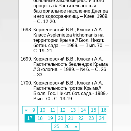
основные закономерности этого
процесса // Растительность и
бактериальное население Днепра
и его водохранилищ. – Киев, 1989.
– С. 12-20.
Корженевский В.В., Клюкин А.А.
Класс Asplenietea trichomanis на
территории Крыма // Бюл. Никит.
ботан. сада. — 1989. — Вып. 70. —
С. 19–21.
Корженевский В.В., Клюкин А.А.
Растительность бедлендов Крыма
// Экология. – 1989. – № 6. – С. 26
– 33.
Корженевский В.В., Клюкин А.А.
Растительность гротов Крыма//
Бюлл. Гос. Никит. бот. сада.- 1989.-
Вып. 70.- С. 13-19.
«
9
10
11
12
13
14
15
16
17
18
19
20
21
22
23
24
25
26
»