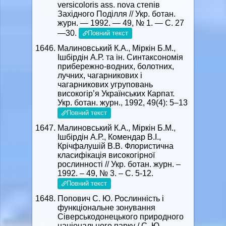
versicoloris ass. nova степiв
Захiдного Подiлля // Укр. ботан.
журн. — 1992. — 49, № 1. — С. 27
—30.
Повний текст
Малиновський К.А., Міркін Б.М.,
Ішбірдін А.Р. та ін. Синтаксономія
прибережно-водних, болотних,
лучних, чагарникових і
чагарникових угруповань
високогір’я Українських Карпат.
Укр. ботан. журн., 1992, 49(4): 5–13
Повний текст
Малиновський К.А., Міркін Б.М.,
Ішбірдін А.Р., Комендар В.І.,
Крічфалушій В.В. Флористична
класифікація високогірної
рослинності // Укр. ботан. журн. –
1992. – 49, № 3. – С. 5-12.
Повний текст
Попович С. Ю. Рослинність і
функціональне зонування
Сіверськодонецького природного
національного парку / С. Ю.