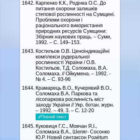
Карпенко К.К., Родінка О.С. До
питання охорони залишків
степової рослинності на Сумщині.
Проблеми охорони і
раціонального використання
природних ресурсів Сумщини:
Збірник наукових праць. – Суми,
1992. – С. 149–153.
Костильов О.В. Ценоіндикаційні
комплекси рудеральної
рослинності України / О.В.
Костильов, Т.Д. Соломаха, В.А.
Соломаха. // Ойкумена. – 1992. -
№ 4. – С. 93-96
Крамарець В.О., Кучерявий В.О.,
Соломаха В.А. Паркова та
лісопаркова рослинність міст
заходу України // Укр. ботан. журн.
– 1992. – 49, 3. – С. 12-20
Повний текст
Куковиця Г.С., Мовчан Я.І.,
Соломаха В.А., Шеляг- Сосонко
Ю.Р. Новий синтаксон Poaёtum