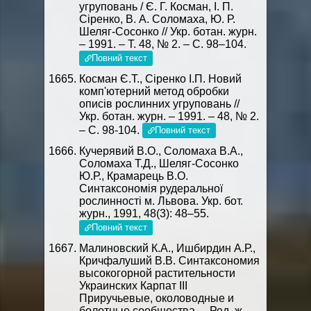
угруповань / Є. Г. Косман, І. П.
Сіренко, В. А. Соломаха, Ю. Р.
Шеляг-Сосонко // Укр. ботан. журн.
– 1991. – Т. 48, № 2. – С. 98–104.
Повний текст
Косман Є.Т., Сіренко І.П. Новий
комп'ютерний метод обробки
описів рослинних угруповань //
Укр. ботан. журн. – 1991. – 48, № 2.
– С. 98-104.
Повний текст
Кучерявий В.О., Соломаха В.А.,
Соломаха Т.Д., Шеляг-Сосонко
Ю.Р., Крамарець В.О.
Синтаксономія рудеральної
рослинності м. Львова. Укр. бот.
журн., 1991, 48(3): 48–55.
Повний текст
Малиновский К.А., Ишбирдин А.Р.,
Кричфалуший В.В. Синтаксономия
высокогорной растительности
Украинских Карпат III
Приручьевые, околоводные и
болотные сообщества. – Ред. ж.