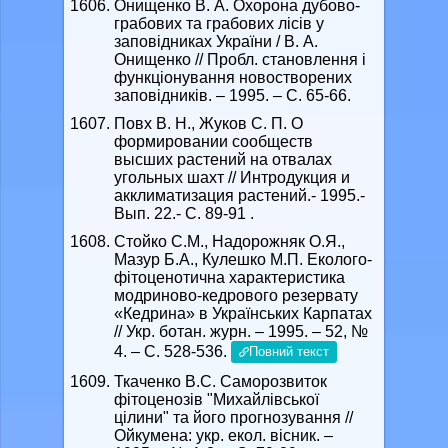
Онищенко В. А. Охоpона дубово-
гpабових та гpабових лісів у
заповідниках Укpаїни / В. А.
Онищенко // Пpобл. становлення і
функціонування новоствоpених
заповідників. – 1995. – С. 65-66.
Повх В. Н., Жуков С. П. О
формировании сообществ
высших растений на отвалах
угольных шахт // Интродукция и
акклиматизация растений.- 1995.-
Вып. 22.- С. 89-91 .
Стойко С.М., Надорожняк О.Я.,
Мазур Б.А., Кулешко М.П. Еколого-
фітоценотична характеристика
модриново-кедрового резервату
«Кедрина» в Українських Карпатах
// Укр. ботан. журн. – 1995. – 52, №
4. – С. 528-536.
Повний текст
Ткаченко В.С. Саморозвиток
фітоценозів "Михайлівської
цілини" та його прогнозування //
Ойкумена: укр. екол. вісник. –