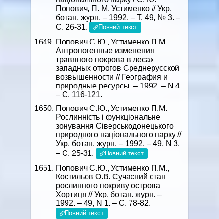
Попович, П. М. Устименко // Укр.
ботан. журн. – 1992. – Т. 49, № 3. –
С. 26-31.
Повний текст
Попович С.Ю., Устименко П.М.
Антропогенные изменения
травяного покрова в лесах
западных отрогов Среднерусской
возвышенности // География и
природные ресурсы. – 1992. – N 4.
– C. 116-121.
Попович С.Ю., Устименко П.М.
Рослинність і функціональне
зонування Сіверськодонецького
природного національного парку //
Укр. ботан. журн. – 1992. – 49, N 3.
– C. 25-31.
Повний текст
Попович С.Ю., Устименко П.М.,
Костильов О.В. Сучасний стан
рослинного покриву острова
Хортиця // Укр. ботан. журн. –
1992. – 49, N 1. – C. 78-82.
Повний текст