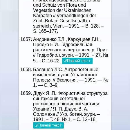
und Schutz von Flora und
Vegetation der Ukrainischen
Karpaten // Verhandlungen der
Zool.-Botan. Gesellschaft in
sterreich, Vien. – 1991. – B. 128. –
S. 165–177.
Андриенко Т.Л., Каркуциев Г.Н.,
Прядко Е.И. Гидрофильная
растительность верховьев р. Прут
// Гидробиол. журн. – 1991. – 27, №
5. – С. 16-22.
Повний текст
Балашев Л.С. Антропогенные
изменения лугов Украинского
Полесья // Экология. — 1991. — №
1. — С. 3–9.
Дiдух Я. П. Флористична структура
синтаксонiв сегетальної
рослинностi рiвнинноi частини
України / Я. П. Дiдух, В. А.
Соломаха // Укр. ботан. журн. –
1991. – Т. 48, № 1. – С. 12–18.
Повний текст