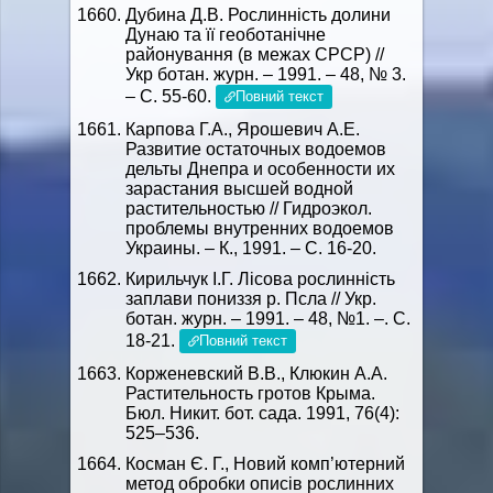
Дубина Д.В. Рослинність долини
Дунаю та її геоботанічне
районування (в межах СРСР) //
Укр ботан. журн. – 1991. – 48, № 3.
– С. 55-60.
Повний текст
Карпова Г.А., Ярошевич А.Е.
Развитие остаточных водоемов
дельты Днепра и особенности их
зарастания высшей водной
растительностью // Гидроэкол.
проблемы внутренних водоемов
Украины. – К., 1991. – С. 16-20.
Кирильчук І.Г. Лісова рослинність
заплави пониззя р. Псла // Укр.
ботан. журн. – 1991. – 48, №1. –. С.
18-21.
Повний текст
Корженевский В.В., Клюкин А.А.
Растительность гротов Крыма.
Бюл. Никит. бот. сада. 1991, 76(4):
525–536.
Косман Є. Г., Новий комп’ютерний
метод обробки описів рослинних