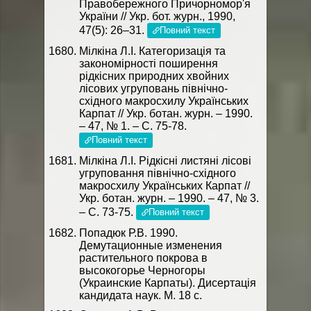
Правобережного Причорномор'я
України // Укр. бот. журн., 1990,
47(5): 26–31.
Повний текст
Мілкіна Л.І. Категоризація та
закономірності поширення
рідкісних природних хвойних
лісових угруповань північно-
східного макросхилу Українських
Карпат // Укр. ботан. журн. – 1990.
– 47, № 1. – С. 75-78.
Повний текст
Мілкіна Л.І. Рідкісні листяні лісові
угруповання північно-східного
макросхилу Українських Карпат //
Укр. ботан. журн. – 1990. – 47, № 3.
– С. 73-75.
Повний текст
Попадюк Р.В. 1990.
Демутационные изменения
растительного покрова в
высокогорье Черногоры
(Украинские Карпаты). Дисертація
кандидата наук. М. 18 с.