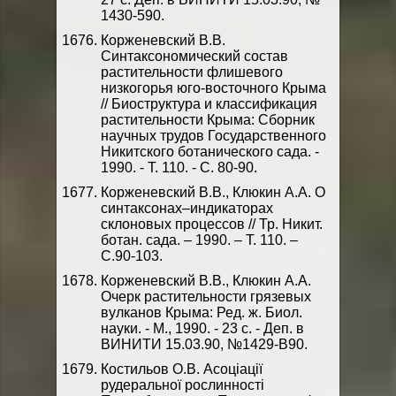
1430-590.
Корженевский В.В.
Синтаксономический состав
растительности флишевого
низкогорья юго-восточного Крыма
// Биоструктура и классификация
растительности Крыма: Сборник
научных трудов Государственного
Никитского ботанического сада. -
1990. - Т. 110. - С. 80-90.
Корженевский В.В., Клюкин А.А. О
синтаксонах–индикаторах
склоновых процессов // Тр. Никит.
ботан. сада. – 1990. – Т. 110. –
С.90-103.
Корженевский В.В., Клюкин А.А.
Очерк растительности грязевых
вулканов Крыма: Ред. ж. Биол.
науки. - М., 1990. - 23 с. - Деп. в
ВИНИТИ 15.03.90, №1429-В90.
Костильов О.В. Асоціації
рудеральної рослинності