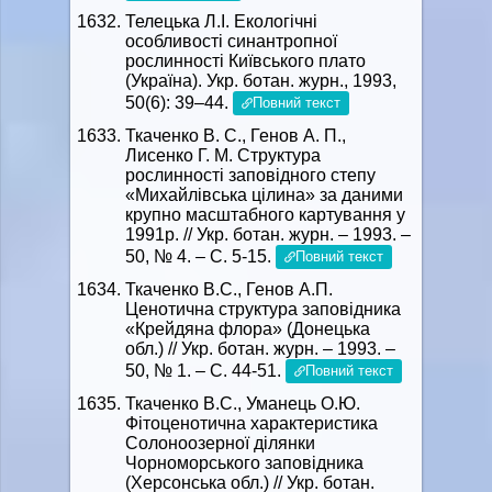
Телецька Л.І. Екологічні
особливості синантропної
рослинності Київського плато
(Україна). Укр. ботан. журн., 1993,
50(6): 39–44.
Повний текст
Ткаченко В. С., Генов А. П.,
Лисенко Г. М. Структура
рослинності заповідного степу
«Михайлівська цілина» за даними
крупно масштабного картування у
1991р. // Укр. ботан. журн. – 1993. –
50, № 4. – С. 5-15.
Повний текст
Ткаченко В.С., Генов А.П.
Ценотична структура заповідника
«Крейдяна флора» (Донецька
обл.) // Укр. ботан. журн. – 1993. –
50, № 1. – С. 44-51.
Повний текст
Ткаченко В.С., Уманець О.Ю.
Фітоценотична характеристика
Солоноозерної ділянки
Чорноморського заповідника
(Херсонська обл.) // Укр. ботан.