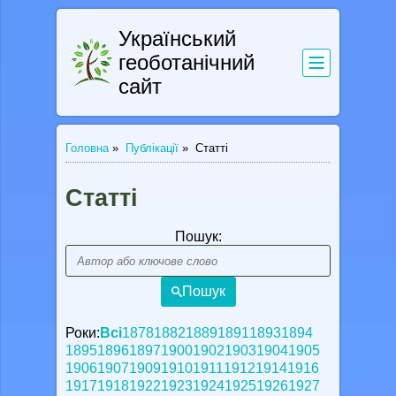
Український
геоботанічний
сайт
Головна
»
Публікації
»
Статті
Статті
Пошук:
Пошук
Роки:
Всі
1878
1882
1889
1891
1893
1894
1895
1896
1897
1900
1902
1903
1904
1905
1906
1907
1909
1910
1911
1912
1914
1916
1917
1918
1922
1923
1924
1925
1926
1927