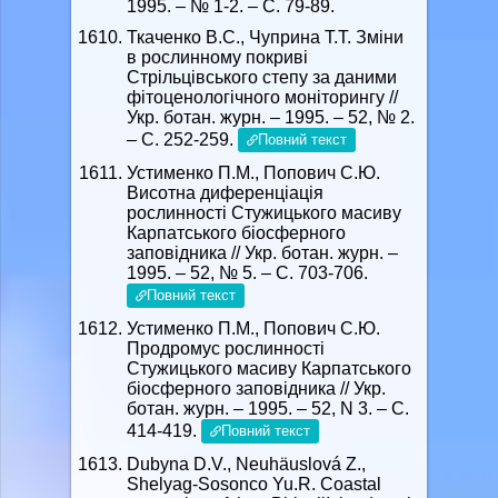
1995. – № 1-2. – С. 79-89.
Ткаченко В.С., Чуприна Т.Т. Зміни
в рослинному покриві
Стрільцівського степу за даними
фітоценологічного моніторингу //
Укр. ботан. журн. – 1995. – 52, № 2.
– С. 252-259.
Повний текст
Устименко П.М., Попович С.Ю.
Висотна диференціація
рослинності Стужицького масиву
Карпатського біосферного
заповідника // Укр. ботан. журн. –
1995. – 52, № 5. – С. 703-706.
Повний текст
Устименко П.М., Попович С.Ю.
Продромус рослинності
Стужицького масиву Карпатського
біосферного заповідника // Укр.
ботан. журн. – 1995. – 52, N 3. – C.
414-419.
Повний текст
Dubyna D.V., Neuhäuslová Z.,
Shelyag-Sosonco Yu.R. Coastal