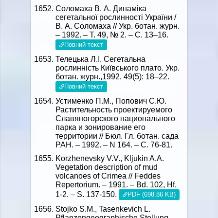
Соломаха В. А. Динамiка
сегетальної рослинностi України /
В. А. Соломаха // Укр. ботан. журн.
– 1992. – Т. 49, № 2. – С. 13–16.
Повний текст
Телецька Л.І. Сегетальна
рослинність Київського плато. Укр.
ботан. журн.,1992, 49(5): 18–22.
Повний текст
Устименко П.М., Попович С.Ю.
Растительность проектируемого
Славяногорского национального
парка и зонирование его
территории // Бюл. Гл. ботан. сада
РАН. – 1992. – N 164. – C. 76-81.
Korzhenevsky V.V., Kljukin A.A.
Vegetation description of mud
volcanoes of Crimea // Feddes
Repertorium. – 1991. – Bd. 102, Hf.
1-2. – S. 137-150.
PDF (698.86 KB)
Stojko S.M., Tasenkevich L.
Pflanzengeographische Stellung