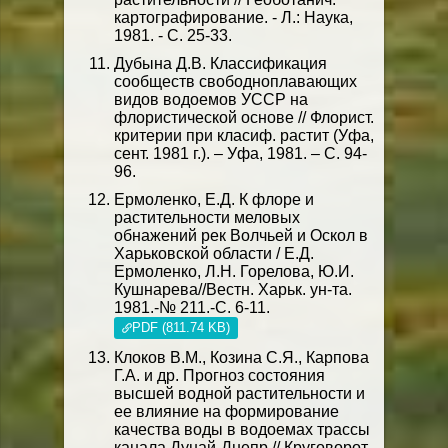
картографирование. - Л.: Наука,
1981. - С. 25-33.
Дубына Д.В. Классификация
сообществ свободноплавающих
видов водоемов УССР на
флористической основе // Флорист.
критерии при класиф. растит (Уфа,
сент. 1981 г.). – Уфа, 1981. – С. 94-
96.
Ермоленко, Е.Д. К флоре и
растительности меловых
обнажений рек Волчьей и Оскол в
Харьковской области / Е.Д.
Ермоленко, Л.Н. Горелова, Ю.И.
Кушнарева//Вестн. Харьк. ун-та.
1981.-№ 211.-С. 6-11.
PDF (811.74 KB)
Клоков В.М., Козина С.Я., Карпова
Г.А. и др. Прогноз состояния
высшей водной растительности и
ее влияние на формирование
качества воды в водоемах трассы
канала Дунай-Днепр // Круговорот