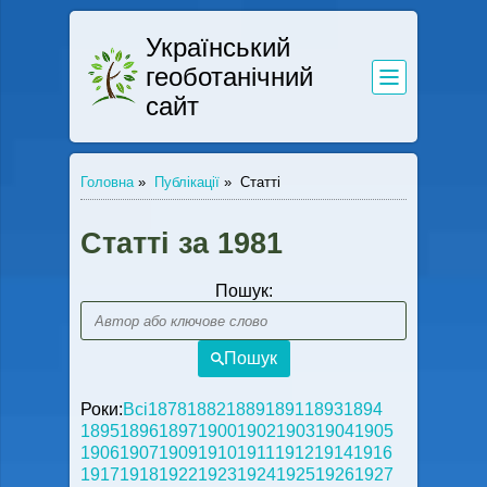
Український
геоботанічний
сайт
Головна
»
Публікації
»
Статті
Статті за 1981
Пошук:
Пошук
Роки:
Всі
1878
1882
1889
1891
1893
1894
1895
1896
1897
1900
1902
1903
1904
1905
1906
1907
1909
1910
1911
1912
1914
1916
1917
1918
1922
1923
1924
1925
1926
1927