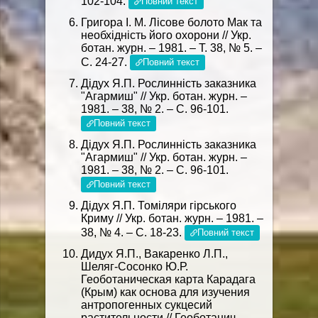
102-104.
Повний текст
Григора І. М. Лісове болото Мак та
необхідність його охорони // Укр.
ботан. журн. – 1981. – Т. 38, № 5. –
С. 24-27.
Повний текст
Дідух Я.П. Рослинність заказника
"Агармиш" // Укр. ботан. журн. –
1981. – 38, № 2. – С. 96-101.
Повний текст
Дідух Я.П. Рослинність заказника
"Агармиш" // Укр. ботан. журн. –
1981. – 38, № 2. – С. 96-101.
Повний текст
Дідух Я.П. Томіляри гірського
Криму // Укр. ботан. журн. – 1981. –
38, № 4. – С. 18-23.
Повний текст
Дидух Я.П., Вакаренко Л.П.,
Шеляг-Сосонко Ю.Р.
Геоботаническая карта Карадага
(Крым) как основа для изучения
антропогенных сукцесий
растительности // Геоботанич.