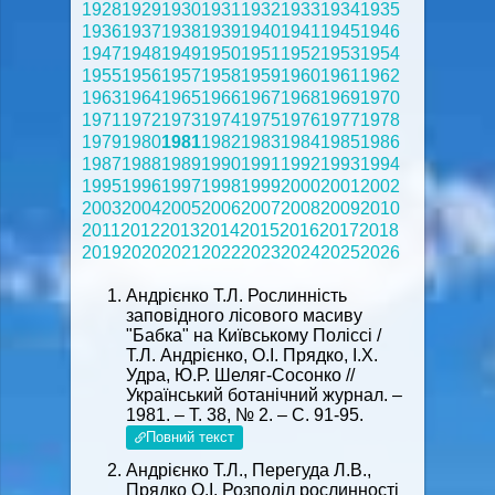
1928
1929
1930
1931
1932
1933
1934
1935
1936
1937
1938
1939
1940
1941
1945
1946
1947
1948
1949
1950
1951
1952
1953
1954
1955
1956
1957
1958
1959
1960
1961
1962
1963
1964
1965
1966
1967
1968
1969
1970
1971
1972
1973
1974
1975
1976
1977
1978
1979
1980
1981
1982
1983
1984
1985
1986
1987
1988
1989
1990
1991
1992
1993
1994
1995
1996
1997
1998
1999
2000
2001
2002
2003
2004
2005
2006
2007
2008
2009
2010
2011
2012
2013
2014
2015
2016
2017
2018
2019
2020
2021
2022
2023
2024
2025
2026
Андрієнко Т.Л. Рослинність
заповідного лісового масиву
"Бабка" на Київському Поліссі /
Т.Л. Андрієнко, О.І. Прядко, І.Х.
Удра, Ю.Р. Шеляг-Сосонко //
Український ботанічний журнал. –
1981. – Т. 38, № 2. – С. 91-95.
Повний текст
Андрієнко Т.Л., Перегуда Л.В.,
Прядко О.І. Розподіл рослинності