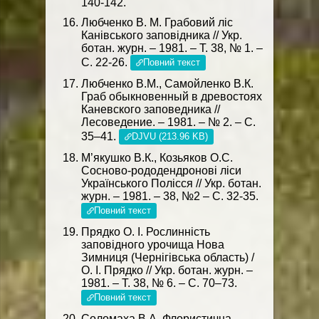
140-142.
Любченко В. М. Грабовий ліс
Канівського заповідника // Укр.
ботан. журн. – 1981. – Т. 38, № 1. –
С. 22-26.
Повний текст
Любченко В.М., Самойленко В.К.
Граб обыкновенный в древостоях
Каневского заповедника //
Лесоведение. – 1981. – № 2. – С.
35–41.
DJVU (213.96 KB)
М’якушко В.К., Козьяков О.С.
Сосново-рододендронові ліси
Українського Полісся // Укр. ботан.
журн. – 1981. – 38, №2 – С. 32-35.
Повний текст
Прядко О. І. Рослинність
заповідного урочища Нова
Зимниця (Чернігівська область) /
О. І. Прядко // Укр. ботан. журн. –
1981. – Т. 38, № 6. – С. 70–73.
Повний текст
Соломаха В.А. Флористична