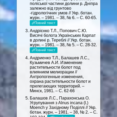
поліської частини долини р. Дніпра
залежно від грунтово
-гідрологічних умов // Укр. ботан.
журн. – 1981. – 38, № 6. – С. 60-65.
Повний текст
Андрієнко Т.Л., Попович С.Ю.
Висячі болота Українських Карпат
в долині р. Тереблі // Укр. ботан.
журн. – 1981. – 38, № 5. – С. 28-32.
Повний текст
Андриенко Т.Л., Балашев Л.С.,
Кузьмичев А.И. Изменение
растительности болот под
влиянием мелиорации //
Антропогенные изменения,
охрана растительности болот и
прилегающих территорий. –
Минск, 1981. – С. 62-66
Балашов Л.С., Парахонська О.
Угрупування з Alnus incana (l.)
Moench у Західному Поділлі // Укр.
ботан. журн. – 1981. – 38, № 2. – С.