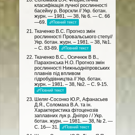
класифікація лучної рослинності
басейну р. Ворскли // Укр. ботан.
журн. — 1981. — 38, № 6. — С. 66
—69.
Повний текст
Ткаченко В.С. Прогноз змін
рослинності Провальського степу//
Укр. ботан. журн. – 1981. – 38, №1.
– С. 83-89.
Повний текст
Ткаченко В.С., Осичнюк В В.,
Парахонська Н.О. Прогноз змін
рослинності Нижньодніпровських
плавнів під впливом
гідробудівництва // Укр. ботан.
журн. – 1981. – 38, №2. – С. 9-15.
Повний текст
Шеляг-Сосонко Ю.Р., Афанасьев
Д.Я., Соломаха В.А. та ін.
Характеристика фітоценозів
заплавних лук р. Дніпро / / Укр.
ботан. журн. — 1981. — 38, № 2. —
С. 16— 31.
Повний текст