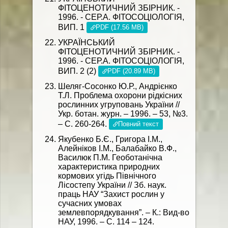
ФІТОЦЕНОТИЧНИЙ ЗБІРНИК. -
1996. - СЕР.А. ФІТОСОЦІОЛОГІЯ,
ВИП. 1
PDF (17.56 MB)
УКРАЇНСЬКИЙ
ФІТОЦЕНОТИЧНИЙ ЗБІРНИК. -
1996. - СЕР.А. ФІТОСОЦІОЛОГІЯ,
ВИП. 2 (2)
PDF (20.89 MB)
Шеляг-Сосонко Ю.Р., Андрієнко
Т.Л. Проблема охорони рідкісних
рослинних угруповань України //
Укр. ботан. журн. – 1996. – 53, №3.
– С. 260-264.
Повний текст
Якубенко Б.Є., Григора І.М.,
Алейніков І.М., Балабайко В.Ф.,
Василюк П.М. Геоботанічна
характеристика природних
кормових угідь Північного
Лісостепу України // Зб. наук.
праць НАУ “Захист рослин у
сучасних умовах
землевпорядкування”. – К.: Вид-во
НАУ, 1996. – С. 114 – 124.