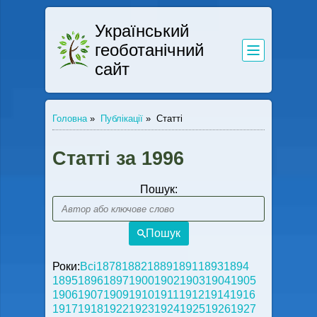
Український
геоботанічний
сайт
Головна
»
Публікації
»
Статті
Статті за 1996
Пошук:
Пошук
Роки:
Всі
1878
1882
1889
1891
1893
1894
1895
1896
1897
1900
1902
1903
1904
1905
1906
1907
1909
1910
1911
1912
1914
1916
1917
1918
1922
1923
1924
1925
1926
1927