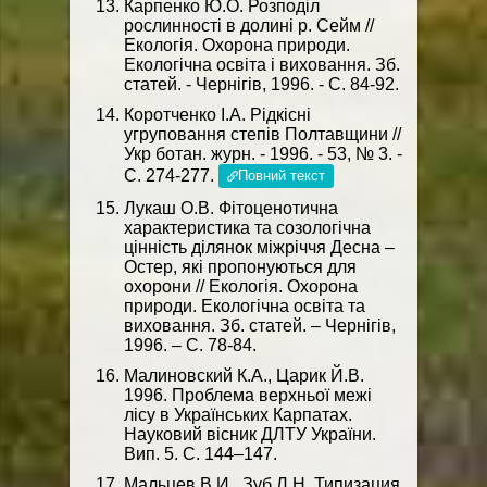
Карпенко Ю.О. Розподіл
рослинності в долині р. Сейм //
Екологія. Охорона природи.
Екологічна освіта і виховання. Зб.
статей. - Чернігів, 1996. - С. 84-92.
Коротченко І.А. Рідкісні
угруповання степів Полтавщини //
Укр ботан. журн. - 1996. - 53, № 3. -
С. 274-277.
Повний текст
Лукаш О.В. Фітоценотична
характеристика та созологічна
цінність ділянок міжріччя Десна –
Остер, які пропонуються для
охорони // Екологія. Охорона
природи. Екологічна освіта та
виховання. Зб. статей. – Чернігів,
1996. – С. 78-84.
Малиновский К.А., Царик Й.В.
1996. Проблема верхньої межі
лісу в Українських Карпатах.
Науковий вісник ДЛТУ України.
Вип. 5. С. 144–147.
Мальцев В.И., Зуб Л.Н. Типизация