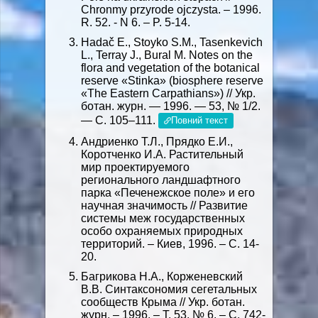
Chronmy przyrode ojczysta. – 1996.
R. 52. - N 6. – P. 5-14.
Hadač E., Stoyko S.M., Tasenkevich
L., Terray J., Bural M. Notes on the
flora and vegetation of the botanical
reserve «Stinka» (biosphere reserve
«The Eastern Carpathians») // Укр.
ботан. журн. — 1996. — 53, № 1/2.
— C. 105–111.
Повний текст
Андриенко Т.Л., Прядко Е.И.,
Коротченко И.А. Растительный
мир проектируемого
регионального ландшафтного
парка «Печенежское поле» и его
научная значимость // Развитие
системы меж государственных
особо охраняемых природных
территорий. – Киев, 1996. – С. 14-
20.
Багрикова Н.А., Корженевский
В.В. Синтаксономия сегетальных
сообществ Крыма // Укр. ботан.
журн. – 1996. – T. 53, № 6. – С. 742-