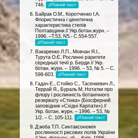
746.
Повний текст
Байрак О.М., Коротченко I.А.
Флористична і ценотична
характеристика степів
Полтавщини // Укр.ботан.журн. –
1996. –Т.53, N5.- С.554-557.
Повний текст
Вакаренко Л.П., Мовчан Я.І.,
Турута О.Є. Рослинні раритети
середньої течії р. Берди // Укр.
ботан. журн. – 1996. – 53, № 5. – С.
598-603.
Повний текст
Гадач Е., Стойко С., Тасенкевич Л.,
Террай Я., Бураль М. Нотатки про
флору і рослинність ботанічного
резервату «Стінка» (Біосферний
заповідник «Східні Карпати») //
Укр. ботан. журн. – 1996. – 53, №
1/2. – С. 105-111.
Повний текст
Дзюба Т.П. Синтаксономія
рослинності рисових полів України
// Укр. фітоцен. зб. – Київ, 1996. –