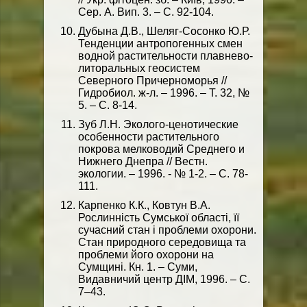
Сер. А. Вип. 3. – С. 92-104.
Дубына Д.В., Шеляг-Сосонко Ю.Р.
Тенденции антропогенных смен
водной растительности плавнево-
литоральных геосистем
Северного Причерноморья //
Гидробиол. ж-л. – 1996. – Т. 32, №
5. – С. 8-14.
Зуб Л.Н. Эколого-ценотические
особенности растительного
покрова мелководий Среднего и
Нижнего Днепра // Вестн.
экологии. – 1996. - № 1-2. – С. 78-
111.
Карпенко К.К., Ковтун В.А.
Рослинність Сумської області, її
сучасний стан і проблеми охорони.
Стан природного середовища та
проблеми його охорони на
Сумщині. Кн. 1. – Суми,
Видавничий центр ДІМ, 1996. – С.
7–43.