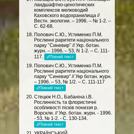
ландшафтно-ценотических
комплексов мелководий
Каховского водохранилища //
Вестн. экологии. – 1996. – № 1-2. –
С. 62-68.
Попович С.Ю., Устименко П.М.
Рослинні раритети національного
парку "Синевир" // Укр. ботан.
журн. – 1996. – 53, N 1-2. – C. 111-
117.
Повний текст
Попович С.Ю., Устименко П.М.
Рослинні раритети національного
парку “Синевир” // Укр ботан. журн.
– 1996. – 53, № 1/2. – С. 111-117
Повний текст
Стецюк Н.О., Бабаніна і.В.
Рослинність та флористичні
особливості пісків пониззя р.
Ворскли. // Укр. ботан. журн. - 1996.
- 53, № 1-2. - С. 130-134.
Повний текст
УКРАЇНСЬКИЙ