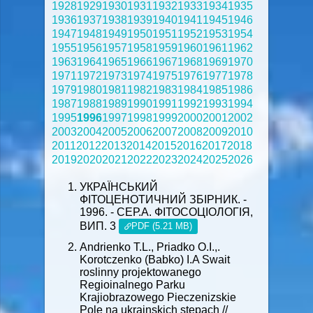
1928
1929
1930
1931
1932
1933
1934
1935
1936
1937
1938
1939
1940
1941
1945
1946
1947
1948
1949
1950
1951
1952
1953
1954
1955
1956
1957
1958
1959
1960
1961
1962
1963
1964
1965
1966
1967
1968
1969
1970
1971
1972
1973
1974
1975
1976
1977
1978
1979
1980
1981
1982
1983
1984
1985
1986
1987
1988
1989
1990
1991
1992
1993
1994
1995
1996
1997
1998
1999
2000
2001
2002
2003
2004
2005
2006
2007
2008
2009
2010
2011
2012
2013
2014
2015
2016
2017
2018
2019
2020
2021
2022
2023
2024
2025
2026
УКРАЇНСЬКИЙ
ФІТОЦЕНОТИЧНИЙ ЗБІРНИК. -
1996. - СЕР.А. ФІТОСОЦІОЛОГІЯ,
ВИП. 3
PDF (5.21 MB)
Andrienko T.L., Priadko O.I.,.
Korotczenko (Babko) I.A Swait
roslinny projektowanego
Regioіnalnego Parku
Krajіobrazowego Pieczenizskie
Pole na ukraіnskich stepach //