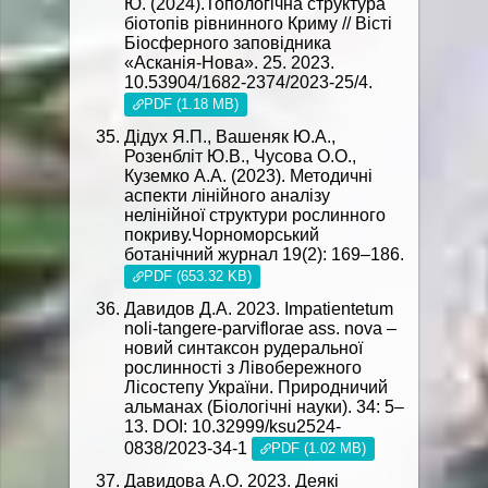
Ю. (2024).Топологічна структура
біотопів рівнинного Криму // Вісті
Біосферного заповідника
«Асканія-Нова». 25. 2023.
10.53904/1682-2374/2023-25/4.
PDF (1.18 MB)
Дідух Я.П., Вашеняк Ю.А.,
Розенбліт Ю.В., Чусова О.О.,
Куземко А.А. (2023). Методичні
аспекти лінійного аналізу
нелінійної структури рослинного
покриву.Чорноморський
ботанічний журнал 19(2): 169–186.
PDF (653.32 KB)
Давидов Д.А. 2023. Impatientetum
noli-tangere-parviflorae ass. nova –
новий синтаксон рудеральної
рослинності з Лівобережного
Лісостепу України. Природничий
альманах (Біологічні науки). 34: 5–
13. DOI: 10.32999/ksu2524-
0838/2023-34-1
PDF (1.02 MB)
Давидова А.О. 2023. Деякі