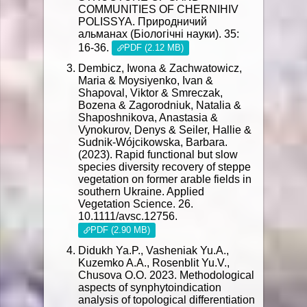
COMMUNITIES OF CHERNIHIV
POLISSYA. Природничий
альманах (Біологічні науки). 35:
16-36.
PDF (2.12 MB)
Dembicz, Iwona & Zachwatowicz,
Maria & Moysiyenko, Ivan &
Shapoval, Viktor & Smreczak,
Bozena & Zagorodniuk, Natalia &
Shaposhnikova, Anastasia &
Vynokurov, Denys & Seiler, Hallie &
Sudnik-Wójcikowska, Barbara.
(2023). Rapid functional but slow
species diversity recovery of steppe
vegetation on former arable fields in
southern Ukraine. Applied
Vegetation Science. 26.
10.1111/avsc.12756.
PDF (2.90 MB)
Didukh Ya.P., Vasheniak Yu.A.,
Kuzemko A.A., Rosenblit Yu.V.,
Chusova O.O. 2023. Methodological
aspects of synphytoindication
analysis of topological differentiation