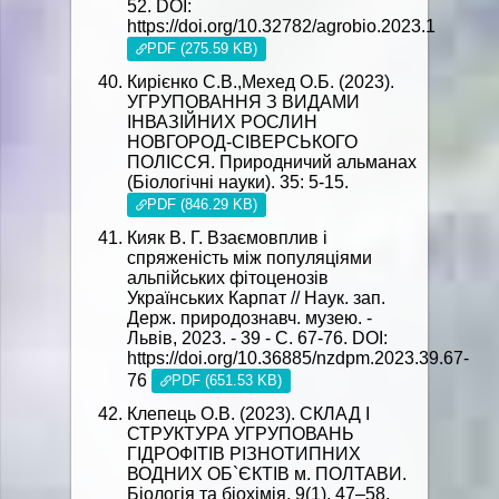
52. DOI:
https://doi.org/10.32782/agrobio.2023.1
PDF (275.59 KB)
Кирієнко С.В.,Мехед О.Б. (2023).
УГРУПОВАННЯ З ВИДАМИ
ІНВАЗІЙНИХ РОСЛИН
НОВГОРОД-СІВЕРСЬКОГО
ПОЛІССЯ. Природничий альманах
(Біологічні науки). 35: 5-15.
PDF (846.29 KB)
Кияк В. Г. Взаємовплив і
спряженість між популяціями
альпійських фітоценозів
Українських Карпат // Наук. зап.
Держ. природознавч. музею. -
Львів, 2023. - 39 - С. 67-76. DOI:
https://doi.org/10.36885/nzdpm.2023.39.67-
76
PDF (651.53 KB)
Клепець О.В. (2023). СКЛАД І
СТРУКТУРА УГРУПОВАНЬ
ГІДРОФІТІВ РІЗНОТИПНИХ
ВОДНИХ ОБ`ЄКТІВ м. ПОЛТАВИ.
Біологія та біохімія, 9(1), 47–58.