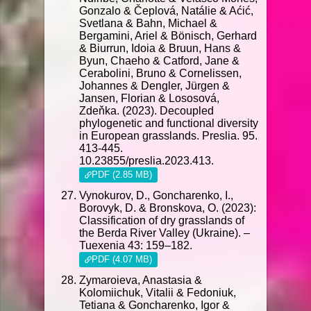
Gonzalo & Čeplová, Natálie & Aćić,
Svetlana & Bahn, Michael &
Bergamini, Ariel & Bönisch, Gerhard
& Biurrun, Idoia & Bruun, Hans &
Byun, Chaeho & Catford, Jane &
Cerabolini, Bruno & Cornelissen,
Johannes & Dengler, Jürgen &
Jansen, Florian & Lososová,
Zdeňka. (2023). Decoupled
phylogenetic and functional diversity
in European grasslands. Preslia. 95.
413-445.
10.23855/preslia.2023.413.
PDF (2.85 MB)
Vynokurov, D., Goncharenko, I.,
Borovyk, D. & Bronskova, O. (2023):
Classification of dry grasslands of
the Berda River Valley (Ukraine). –
Tuexenia 43: 159–182.
PDF (4.07 MB)
Zymaroieva, Anastasia &
Kolomiichuk, Vitalii & Fedoniuk,
Tetiana & Goncharenko, Igor &