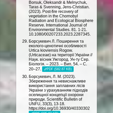
Borsuk, Oleksandr & Melnychuk,
Taras & Svenning, Jens-Christian.
(2023). Post-fire recovery of
vegetation in the Chornobyl
Radiation and Ecological Biosphere
Reserve. International Journal of
Environmental Studies. 81. 1-21.
10.1080/00207233.2023.2287345.
Борсукевич Л. Поширення та
еколого-ценотичні особливості
Urtica kioviensis Rogow.
(Urticaceae) на території України //
Наук. вісник Ужгород. Ун-ту Сер.
Біологія. – 2023. – Вип. 54. – С.
20–27.
PDF (582.87 KB)
Борсукевич, Л. М. (2023).
Збереження та невиснажливе
використання заплавних лісів
України з урахуванням підходів
оселищної концепції охорони
природи. Scientific Bulletin of
UNFU, 33(3), 13-18.
https://doi.org/10.36930/40330302