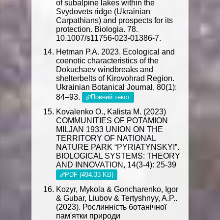
of subalpine lakes within the
Svydovets ridge (Ukrainian
Carpathians) and prospects for its
protection. Biologia. 78.
10.1007/s11756-023-01386-7.
Hetman P.A. 2023. Ecological and
coenotic characteristics of the
Dokuchaev windbreaks and
shelterbelts of Kirovohrad Region.
Ukrainian Botanical Journal, 80(1):
84–93.
Повний текст
Kovalenko O., Kalista M. (2023)
COMMUNITIES OF POTAMION
MILJAN 1933 UNION ON THE
TERRITORY OF NATIONAL
NATURE PARK “PYRIATYNSKYI”.
BIOLOGICAL SYSTEMS: THEORY
AND INNOVATION, 14(3-4): 25-39
PDF (494.33 KB)
Kozyr, Mykola & Goncharenko, Igor
& Gubar, Liubov & Tertyshnyy, A.P..
(2023). Рослинність ботанічної
пам'ятки природи