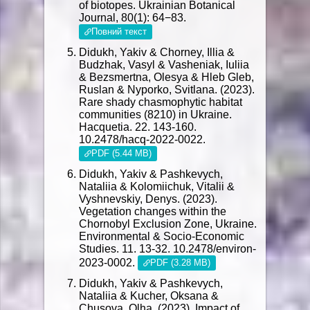
of biotopes. Ukrainian Botanical
Journal, 80(1): 64−83.
Повний текст
Didukh, Yakiv & Chorney, Illia &
Budzhak, Vasyl & Vasheniak, Iuliia
& Bezsmertna, Olesya & Hleb Gleb,
Ruslan & Nyporko, Svitlana. (2023).
Rare shady chasmophytic habitat
communities (8210) in Ukraine.
Hacquetia. 22. 143-160.
10.2478/hacq-2022-0022.
PDF (5.44 MB)
Didukh, Yakiv & Pashkevych,
Nataliia & Kolomiichuk, Vitalii &
Vyshnevskiy, Denys. (2023).
Vegetation changes within the
Chornobyl Exclusion Zone, Ukraine.
Environmental & Socio-Economic
Studies. 11. 13-32. 10.2478/environ-
2023-0002.
PDF (3.28 MB)
Didukh, Yakiv & Pashkevych,
Nataliia & Kucher, Oksana &
Chusova, Olha. (2023). Impact of