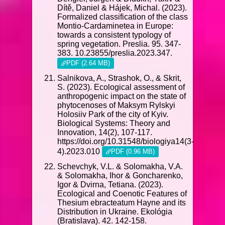
Dítě, Daniel & Hájek, Michal. (2023).
Formalized classification of the class
Montio-Cardaminetea in Europe:
towards a consistent typology of
spring vegetation. Preslia. 95. 347-
383. 10.23855/preslia.2023.347.
PDF (2.64 MB)
Salnikova, A., Strashok, O., & Skrit,
S. (2023). Ecological assessment of
anthropogenic impact on the state of
phytocenoses of Maksym Rylskyi
Holosiiv Park of the city of Kyiv.
Biological Systems: Theory and
Innovation, 14(2), 107-117.
https://doi.org/10.31548/biologiya14(3-
4).2023.010
PDF (0.96 MB)
Schevchyk, V.L. & Solomakha, V.A.
& Solomakha, Ihor & Goncharenko,
Igor & Dvirna, Tetiana. (2023).
Ecological and Coenotic Features of
Thesium ebracteatum Hayne and its
Distribution in Ukraine. Ekológia
(Bratislava). 42. 142-158.