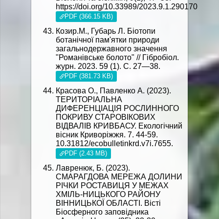
https://doi.org/10.33989/2023.9.1.290170
PDF (366.15 KB)
Козир.М., Губарь Л. Біотопи
ботанічної пам'ятки природи
загальнодержавного значення
"Романівське болото" // Гібробіол.
журн. 2023. 59 (1). С. 27—38.
PDF (381.73 KB)
Красова О., Павленко А. (2023).
ТЕРИТОРIАЛЬНА
ДИФЕРЕНЦIАЦIЯ РОСЛИННОГО
ПОКРИВУ СТАРОВIКОВИХ
ВIДВАЛIВ КРИВБАСУ. Екологічний
вісник Криворіжжя. 7. 44-59.
10.31812/ecobulletinkrd.v7i.7655.
PDF (2.43 MB)
Лавренюк, Б. (2023).
СМАРАГДОВА МЕРЕЖА ДОЛИНИ
РІЧКИ РОСТАВИЦЯ У МЕЖАХ
ХМІЛЬ-НИЦЬКОГО РАЙОНУ
ВІННИЦЬКОЇ ОБЛАСТІ. Вісті
Біосферного заповідника