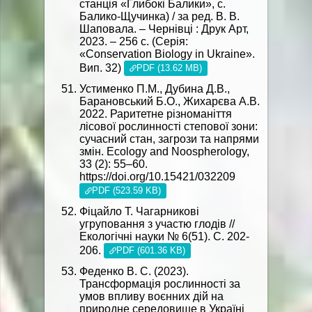
станція «Глибокі Балики», с.
Балико-Щучинка) / за ред. В. В.
Шаповала. – Чернівці : Друк Арт,
2023. – 256 с. (Серія:
«Conservation Biology in Ukraine».
Вип. 32)
PDF (13.62 MB)
Устименко П.М., Дубина Д.В.,
Барановський Б.О., Жихарєва А.В.
2022. Раритетне різноманіття
лісової рослинності степової зони:
сучасний стан, загрози та напрями
змін. Еcology and Noospherology,
33 (2): 55–60.
https://doi.org/10.15421/032209
PDF (523.59 KB)
Фіцайло Т. Чагарникові
угруповання з участю глодів //
Екологічні науки № 6(51). С. 202-
206.
PDF (601.36 KB)
Феденко В. С. (2023).
Трансформація рослинності за
умов впливу воєнних дій на
природне середовище в Україні