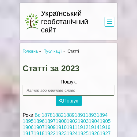
Український
геоботанічний
сайт
Головна
»
Публікації
»
Статті
Статті за 2023
Пошук:
Пошук
Роки:
Всі
1878
1882
1889
1891
1893
1894
1895
1896
1897
1900
1902
1903
1904
1905
1906
1907
1909
1910
1911
1912
1914
1916
1917
1918
1922
1923
1924
1925
1926
1927