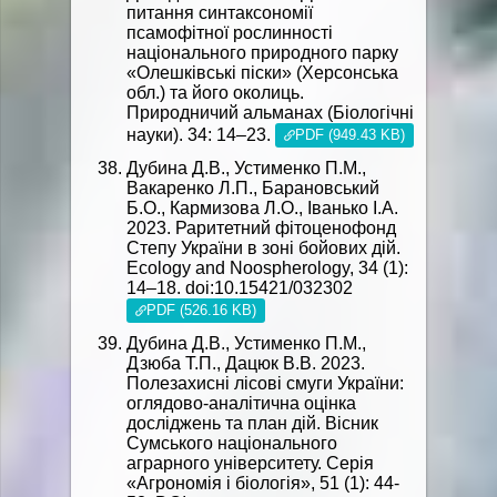
питання синтаксономії
псамофітної рослинності
національного природного парку
«Олешківські піски» (Херсонська
обл.) та його околиць.
Природничий альманах (Біологічні
науки). 34: 14–23.
PDF (949.43 KB)
Дубина Д.В., Устименко П.М.,
Вакаренко Л.П., Барановський
Б.О., Кармизова Л.О., Іванько І.А.
2023. Раритетний фітоценофонд
Степу України в зоні бойових дій.
Ecology and Noospherology, 34 (1):
14–18. doi:10.15421/032302
PDF (526.16 KB)
Дубина Д.В., Устименко П.М.,
Дзюба Т.П., Дацюк В.В. 2023.
Полезахисні лісові смуги України:
оглядово-аналітична оцінка
досліджень та план дій. Вісник
Сумського національного
аграрного університету. Серія
«Агрономія і біологія», 51 (1): 44-