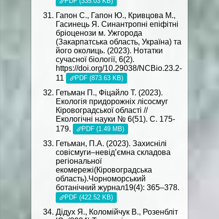
PDF (335.03 KB)
Гапон С., Гапон Ю., Кривцова М.,
Гасинець Я. Синантропні епіфітні
бріоценози м. Ужгорода
(Закарпатська область, Україна) та
його околиць. (2023). Нотатки
сучасної біології, 6(2).
https://doi.org/10.29038/NCBio.23.2-
11
PDF (873.63 KB)
Гетьман П., Фіцайло Т. (2023).
Екологія придорожніх лісосмуг
Кіровоградської області //
Екологічні науки № 6(51). С. 175-
179.
PDF (1.49 MB)
Гетьман, П.A. (2023). Захиснілі
совісмуги–невід’ємна складова
регіональної
екомережі(Кіровоградська
область).Чорноморський
ботанічний журнал19(4): 365–378.
PDF (422.52 KB)
Дідух Я., Коломійчук В., Розенбліт