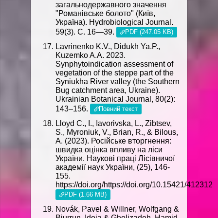
загальнодержавного значення
"Романівське болото" (Київ,
Україна). Hydrobiological Journal.
59(3). C. 16—39.
PDF (247.05 KB)
Lavrinenko K.V., Didukh Ya.P.,
Kuzemko A.A. 2023.
Synphytoindication assessment of
vegetation of the steppe part of the
Syniukha River valley (the Southern
Bug catchment area, Ukraine).
Ukrainian Botanical Journal, 80(2):
143–156.
Повний текст
Lloyd C., I., Iavorivska, L., Zibtsev,
S., Myroniuk, V., Brian, R., & Bilous,
A. (2023). Російське вторгнення:
швидка оцінка впливу на ліси
України. Наукові праці Лісівничої
академії наук України, (25), 146-
155.
https://doi.org/https://doi.org/10.15421/412312
PDF (1.66 MB)
Novák, Pavel & Willner, Wolfgang &
Biurrun, Idoia & Gholizadeh, Hamid