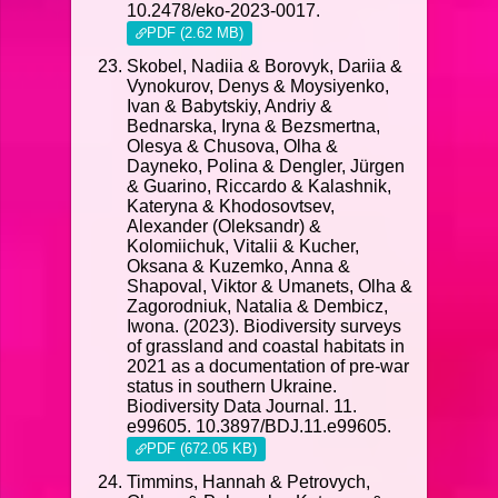
10.2478/eko-2023-0017.
PDF (2.62 MB)
Skobel, Nadiia & Borovyk, Dariia &
Vynokurov, Denys & Moysiyenko,
Ivan & Babytskiy, Andriy &
Bednarska, Iryna & Bezsmertna,
Olesya & Chusova, Olha &
Dayneko, Polina & Dengler, Jürgen
& Guarino, Riccardo & Kalashnik,
Kateryna & Khodosovtsev,
Alexander (Oleksandr) &
Kolomiichuk, Vitalii & Kucher,
Oksana & Kuzemko, Anna &
Shapoval, Viktor & Umanets, Olha &
Zagorodniuk, Natalia & Dembicz,
Iwona. (2023). Biodiversity surveys
of grassland and coastal habitats in
2021 as a documentation of pre-war
status in southern Ukraine.
Biodiversity Data Journal. 11.
e99605. 10.3897/BDJ.11.e99605.
PDF (672.05 KB)
Timmins, Hannah & Petrovych,