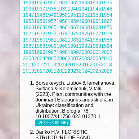
1928
1929
1930
1931
1932
1933
1934
1935
1936
1937
1938
1939
1940
1941
1945
1946
1947
1948
1949
1950
1951
1952
1953
1954
1955
1956
1957
1958
1959
1960
1961
1962
1963
1964
1965
1966
1967
1968
1969
1970
1971
1972
1973
1974
1975
1976
1977
1978
1979
1980
1981
1982
1983
1984
1985
1986
1987
1988
1989
1990
1991
1992
1993
1994
1995
1996
1997
1998
1999
2000
2001
2002
2003
2004
2005
2006
2007
2008
2009
2010
2011
2012
2013
2014
2015
2016
2017
2018
2019
2020
2021
2022
2023
2024
2025
2026
Borsukevych, Liubov & Iemelianova,
Svitlana & Kolomiichuk, Vitalii.
(2023). Plant communities with the
dominant Elaeagnus angustifolia in
Ukraine: classification and
distribution. Biologia. 78.
10.1007/s11756-023-01370-1.
PDF (3.62 MB)
Danko H.V. FLORISTIC
STRUCTURE OF SAND