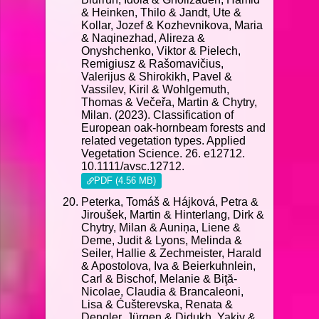
& Heinken, Thilo & Jandt, Ute &
Kollar, Jozef & Kozhevnikova, Maria
& Naqinezhad, Alireza &
Onyshchenko, Viktor & Pielech,
Remigiusz & Rašomavičius,
Valerijus & Shirokikh, Pavel &
Vassilev, Kiril & Wohlgemuth,
Thomas & Večeřa, Martin & Chytry,
Milan. (2023). Classification of
European oak‐hornbeam forests and
related vegetation types. Applied
Vegetation Science. 26. e12712.
10.1111/avsc.12712.
PDF (4.56 MB)
Peterka, Tomáš & Hájková, Petra &
Jiroušek, Martin & Hinterlang, Dirk &
Chytry, Milan & Auniņa, Liene &
Deme, Judit & Lyons, Melinda &
Seiler, Hallie & Zechmeister, Harald
& Apostolova, Iva & Beierkuhnlein,
Carl & Bischof, Melanie & Biţă-
Nicolae, Claudia & Brancaleoni,
Lisa & Ćušterevska, Renata &
Dengler, Jürgen & Didukh, Yakiv &