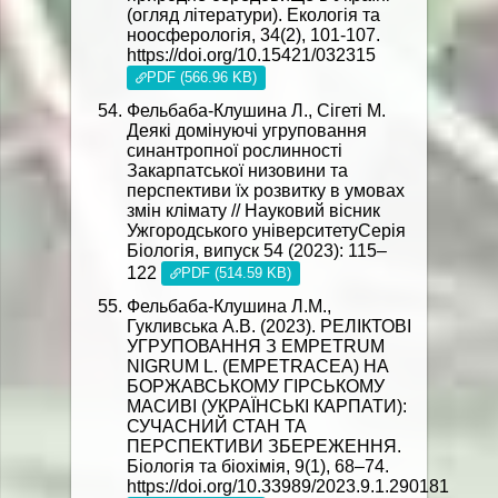
(огляд літератури). Екологія та
ноосферологія, 34(2), 101-107.
https://doi.org/10.15421/032315
PDF (566.96 KB)
Фельбаба-Клушина Л., Сігеті М.
Деякі домінуючі угруповання
синантропної рослинності
Закарпатської низовини та
перспективи їх розвитку в умовах
змін клімату // Науковий вісник
Ужгородського університетуСерія
Біологія, випуск 54 (2023): 115–
122
PDF (514.59 KB)
Фельбаба-Клушина Л.М.,
Гукливська А.В. (2023). РЕЛІКТОВІ
УГРУПОВАННЯ З EMPETRUM
NIGRUM L. (EMPETRACEA) НА
БОРЖАВСЬКОМУ ГІРСЬКОМУ
МАСИВІ (УКРАЇНСЬКІ КАРПАТИ):
СУЧАСНИЙ СТАН ТА
ПЕРСПЕКТИВИ ЗБЕРЕЖЕННЯ.
Біологія та біохімія, 9(1), 68–74.
https://doi.org/10.33989/2023.9.1.290181