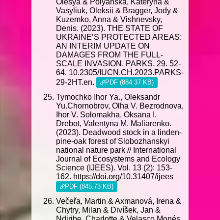
Olesya & Polyanska, Kateryna &
Vasyliuk, Oleksii & Bragger, Jody &
Kuzemko, Anna & Vishnevsky,
Denis. (2023). THE STATE OF
UKRAINE’S PROTECTED AREAS:
AN INTERIM UPDATE ON
DAMAGES FROM THE FULL-
SCALE INVASION. PARKS. 29. 52-
64. 10.2305/IUCN.CH.2023.PARKS-
29-2HT.en.
PDF (884.37 KB)
Tymochko Ihor Ya., Оleksandr
Yu.Chornobrov, Оlha V. Bezrodnova,
Ihor V. Solomakha, Oksana I.
Drebot, Valentyna M. Maliarenko.
(2023). Deadwood stock in a linden-
pine-oak forest of Slobozhanskyi
national nature park // International
Journal of Ecosystems and Ecology
Science (IJEES). Vol. 13 (2): 153-
162. https://doi.org/10.31407/ijees
PDF (845.73 KB)
Večeřa, Martin & Axmanová, Irena &
Chytry, Milan & Divíšek, Jan &
Ndiribe, Charlotte & Velasco Monés,