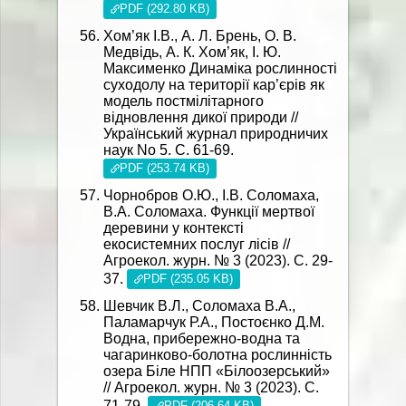
PDF (292.80 KB)
Хом’як І.В., А. Л. Брень, О. В.
Медвідь, А. К. Хом’як, І. Ю.
Максименко Динаміка рослинності
суходолу на території кар’єрів як
модель постмілітарного
відновлення дикої природи //
Український журнал природничих
наук No 5. С. 61-69.
PDF (253.74 KB)
Чорнобров О.Ю., І.В. Соломаха,
В.А. Соломаха. Функції мертвої
деревини у контексті
екосистемних послуг лісів //
Агроекол. журн. № 3 (2023). С. 29-
37.
PDF (235.05 KB)
Шевчик В.Л., Соломаха В.А.,
Паламарчук Р.А., Постоєнко Д.М.
Водна, прибережно-водна та
чагаринково-болотна рослинність
озера Біле НПП «Білоозерський»
// Агроекол. журн. № 3 (2023). С.
71-79.
PDF (206.64 KB)