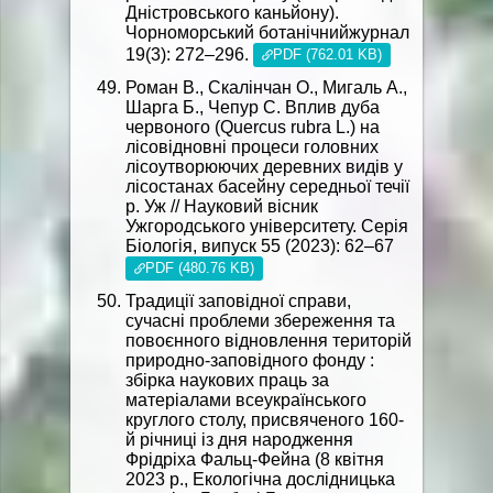
Дністровського каньйону).
Чорноморський ботанічнийжурнал
19(3): 272–296.
PDF (762.01 KB)
Роман В., Скалінчан О., Мигаль А.,
Шарга Б., Чепур С. Вплив дуба
червоного (Quercus rubra L.) на
лісовідновні процеси головних
лісоутворюючих деревних видів у
лісостанах басейну середньої течії
р. Уж // Науковий вісник
Ужгородського університету. Серія
Біологія, випуск 55 (2023): 62–67
PDF (480.76 KB)
Традиції заповідної справи,
сучасні проблеми збереження та
повоєнного відновлення територій
природно-заповідного фонду :
збірка наукових праць за
матеріалами всеукраїнського
круглого столу, присвяченого 160-
й річниці із дня народження
Фрідріха Фальц-Фейна (8 квітня
2023 р., Екологічна дослідницька