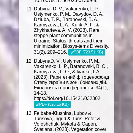
10.1007/s11756-023-01369-8.
Dubуna, D. V., Vakarenko, L. P.,
Ustymenko, P. M., Davydov, D. A.,
Dziuba, T. P., Baranovski, B. A.,
Karmyzova, L. A., Kulik, A. F., &
Zhykharieva, A. V. (2023). Rare
steppe plant communities in
Ukraine: Status, threats and their
minimization. Biosys-tems Diversity,
31(2), 209–216.
PDF (723.51 KB)
DubуnaD. V., Ustymenko, P. M.,
Vakarenko, L. P., Baranovski, B. O.,
Karmyzova, L. O., & Ivanko, I. A.
(2023). Раритетний фітоценофонд
Степу України в зоні бойових дій.
Екологія та ноосферологія, 34(1),
14-18.
https://doi.org/10.15421/032302
PDF (526.16 KB)
Felbaba-Klushina, Lubov &
Turisova, Ingrid & Turis, Peter &
Voloshchuk, Mykola & Gapon,
Svetlana. (2023). Vegetation cover