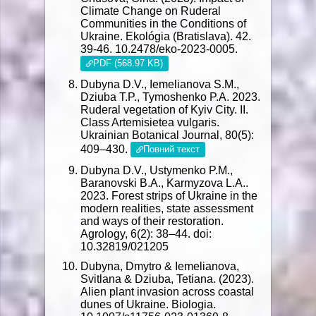
Climate Change on Ruderal
Communities in the Conditions of
Ukraine. Ekológia (Bratislava). 42.
39-46. 10.2478/eko-2023-0005.
PDF (568.97 KB)
Dubyna D.V., Iemelianova S.M.,
Dziuba T.P., Tymoshenko P.A. 2023.
Ruderal vegetation of Kyiv City. II.
Class Artemisietea vulgaris.
Ukrainian Botanical Journal, 80(5):
409–430.
Повний текст
Dubyna D.V., Ustymenko P.M.,
Baranovski B.A., Karmyzova L.A..
2023. Forest strips of Ukraine in the
modern realities, state assessment
and ways of their restoration.
Agrology, 6(2): 38–44. doi:
10.32819/021205
Dubyna, Dmytro & Iemelianova,
Svitlana & Dziuba, Tetiana. (2023).
Alien plant invasion across coastal
dunes of Ukraine. Biologia.