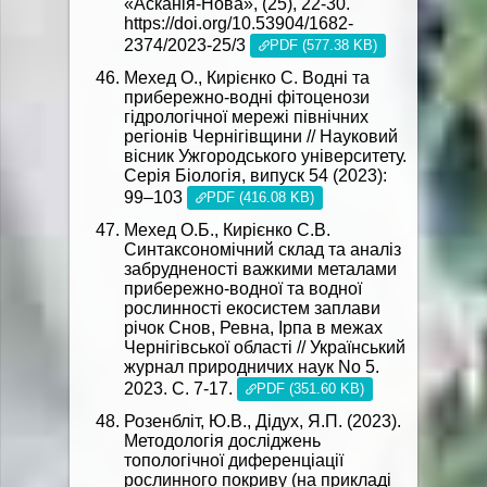
«Асканія-Нова», (25), 22-30.
https://doi.org/10.53904/1682-
2374/2023-25/3
PDF (577.38 KB)
Мехед О., Кирієнко С. Водні та
прибережно-водні фітоценози
гідрологічної мережі північних
регіонів Чернігівщини // Науковий
вісник Ужгородського університету.
Серія Біологія, випуск 54 (2023):
99–103
PDF (416.08 KB)
Мехед О.Б., Кирієнко С.В.
Синтаксономічний склад та аналіз
забрудненості важкими металами
прибережно-водної та водної
рослинності екосистем заплави
річок Снов, Ревна, Ірпа в межах
Чернігівської області // Український
журнал природничих наук No 5.
2023. С. 7-17.
PDF (351.60 KB)
Розенбліт, Ю.В., Дідух, Я.П. (2023).
Методологія досліджень
топологічної диференціації
рослинного покриву (на прикладі