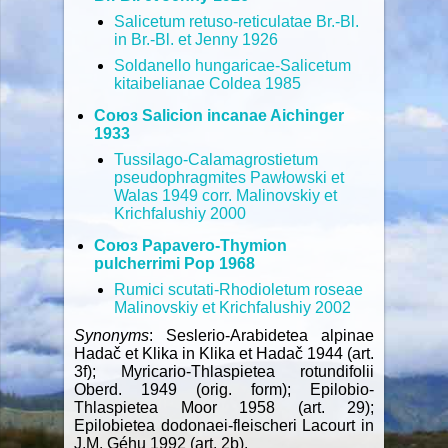
Salicetum retuso-reticulatae Br.-Bl.
in Br.-Bl. et Jenny 1926
Soldanello hungaricae-Salicetum
kitaibelianae Coldea 1985
Союз Salicion incanae Aichinger
1933
Tussilago-Calamagrostietum
pseudophragmites Pawłowski et
Walas 1949 сorr. Malinovskiy et
Krichfalushiy 2000
Союз Papavero-Thymion
pulcherrimi Pop 1968
Rumici scutati-Rhodioletum roseae
Malinovskiy et Krichfalushiy 2002
Synonyms
: Seslerio-Arabidetea alpinae
Hadač et Klika in Klika et Hadač 1944 (art.
3f); Myricario-Thlaspietea rotundifolii
Oberd. 1949 (orig. form); Epilobio-
Thlaspietea Moor 1958 (art. 29);
Epilobietea dodonaei-fleischeri Lacourt in
J.M. Géhu 1992 (art. 2b).