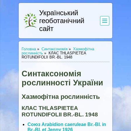
Український
геоботанічний
сайт
Головна
»
Синтаксономія
»
Хазмофітна
рослинність
»
КЛАС THLASPIETEA
ROTUNDIFOLII BR.-BL. 1948
Синтаксономія
рослинності України
Хазмофітна рослинність
КЛАС THLASPIETEA
ROTUNDIFOLII BR.-BL. 1948
Союз Arabidion caeruleae Br.-Bl. in
Br.-Bl. et Jenny 1926