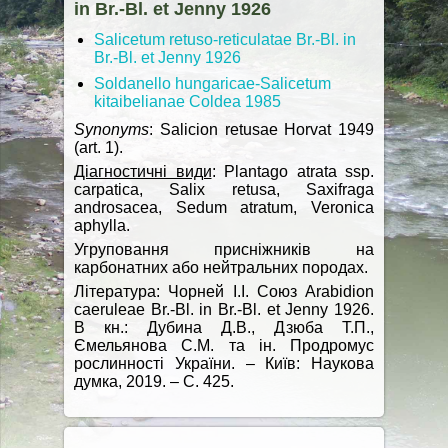
in Br.-Bl. et Jenny 1926
Salicetum retuso-reticulatae Br.-Bl. in
Br.-Bl. et Jenny 1926
Soldanello hungaricae-Salicetum
kitaibelianae Coldea 1985
Synonyms
: Salicion retusae Horvat 1949
(art. 1).
Діагностичні види
: Plantago atrata ssp.
carpatica, Salix retusa, Saxifraga
androsacea, Sedum atratum, Veronica
aphylla.
Угруповання присніжників на
карбонатних або нейтральних породах.
Література: Чорней І.І. Союз Arabidion
caeruleae Br.-Bl. in Br.-Bl. et Jenny 1926.
В кн.: Дубина Д.В., Дзюба Т.П.,
Ємельянова С.М. та ін. Продромус
рослинності України. – Київ: Наукова
думка, 2019. – С. 425.