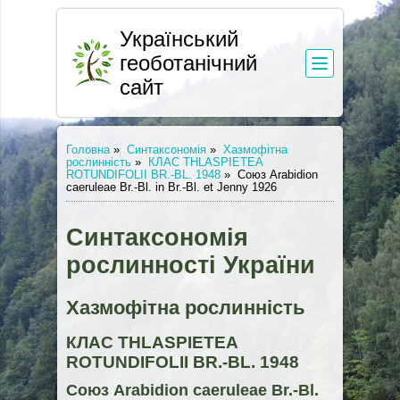
Український
геоботанічний
сайт
Головна
»
Синтаксономія
»
Хазмофітна
рослинність
»
КЛАС THLASPIETEA
ROTUNDIFOLII BR.-BL. 1948
»
Союз Arabidion
caeruleae Br.-Bl. in Br.-Bl. et Jenny 1926
Синтаксономія
рослинності України
Хазмофітна рослинність
КЛАС THLASPIETEA
ROTUNDIFOLII BR.-BL. 1948
Союз Arabidion caeruleae Br.-Bl.