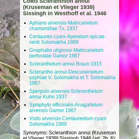
Союз Scleranthion annui
(Kruseman et Vlieger 1939)
Sissingh in Westhoff et al. 1946
Aphano arvensis-Matricarietum
chamomillae Tx. 1937
Centaureo cyani-Aperetum spicае-
venti Solomakha 1989
Gnaphalio uliginosі-Matricarietum
perforatae Gamor 1987
Scleranthetum annui Braun 1915
Sclerantho annui-Descurainietum
sophiae V. Solomakha et T. Solomakha
1987
Spergulo arvensis-Scleranthetum
annui Kuhn 1937
Symphyto officinalis-Anagalletum
arvensis Gamor 1987
Violo arvensis-Centaureеtum cyani
Solomakha 1989
Synonyms
: Scleranthion annui (Kruseman
et Vlieger 1939) Sissingh 1946 (art. 2b, 6);