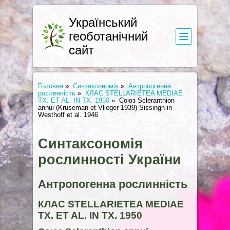
Український
геоботанічний
сайт
Головна
»
Синтаксономія
»
Антропогенна
рослинність
»
КЛАС STELLARIETEA MEDIAE
TX. ET AL. IN TX. 1950
»
Союз Scleranthion
annui (Kruseman et Vlieger 1939) Sissingh in
Westhoff et al. 1946
Синтаксономія
рослинності України
Антропогенна рослинність
КЛАС STELLARIETEA MEDIAE
TX. ET AL. IN TX. 1950