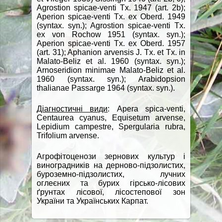
Agrostion spicae-venti Tx. 1947 (art. 2b);
Aperion spicae-venti Tx. ех Oberd. 1949
(syntax. syn.); Agrostion spicae-venti Tx.
ex von Rochow 1951 (syntax. syn.);
Aperion spicae-venti Tx. ex Oberd. 1957
(art. 31); Aphanion arvensis J. Tx. et Tx. in
Malato-Beliz et al. 1960 (syntax. syn.);
Arnoseridion minimae Malato-Beliz et al.
1960 (syntax. syn.); Arabidopsiоn
thalianae Passarge 1964 (syntax. syn.).
Діагностичні види
: Apera spica-venti,
Centaurea cyanus, Equisetum arvense,
Lepidium campestre, Spergularia rubra,
Trifolium arvense.
Агрофітоценози зернових культур і
виноградників на дерново-підзолистих,
буроземно-підзолистих, лучних
оглеєних та бурих гірсько-лісових
ґрунтах лісової, лісостепової зон
України та Українських Карпат.