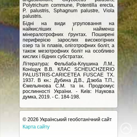
Polytrichum commune, Potentilla erecta,
P. palustris, Sphagnum palustre, Viola
palustris.
Бідні на види угруповання на
найкисліших і найменш
мінералотрофних ґрунтах. Поширені
периферією зарослих високогірних
озер та їх плавів, оліготрофних боліт, а
також мезотрофних боліт на особливо
кислих і бідних субстратах.
Література: Фельбаба-Клушина Л.М.,
Коніщук В.В. КЛАС SCHEUCHZERIO
PALUSTRIS-CARICETEA FUSCAE TX.
1937. В кн.: Дубина Д.В., Дзюба Т.П.,
Ємельянова С.М. та ін. Продромус
рослинності України. - Київ: Наукова
думка, 2019. - С. 184-198.
© 2026 Український геоботанічний сайт
Карта сайту