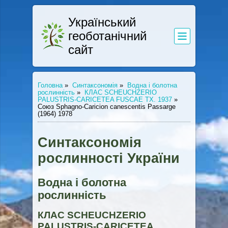
Український
геоботанічний
сайт
Головна
»
Синтаксономія
»
Водна і болотна
рослинність
»
КЛАС SCHEUCHZERIO
PALUSTRIS-CARICETEA FUSCAE TX. 1937
»
Союз Sphagno-Caricion canescentis Passarge
(1964) 1978
Синтаксономія
рослинності України
Водна і болотна
рослинність
КЛАС SCHEUCHZERIO
PALUSTRIS-CARICETEA