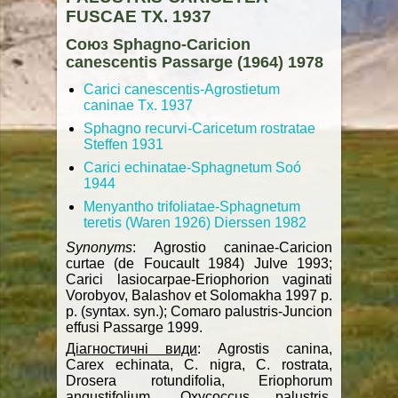
FUSCAE TX. 1937
Союз Sphagno-Caricion
canescentis Passarge (1964) 1978
Carici canescentis-Agrostietum
caninae Tx. 1937
Sphagno recurvi-Caricetum rostratae
Steffen 1931
Carici echinatae-Sphagnetum Soó
1944
Menyantho trifoliatae-Sphagnetum
teretis (Waren 1926) Dierssen 1982
Synonyms
: Agrostio caninae-Caricion
curtae (de Foucault 1984) Julve 1993;
Carici lasiocarpae-Eriophorion vaginati
Vorobyov, Balashov et Solomakha 1997 р.
р. (syntax. syn.); Comaro palustris-Juncion
effusi Passarge 1999.
Діагностичні види
: Agrostis canina,
Carex echinata, C. nigra, C. rostrata,
Drosera rotundifolia, Eriophorum
angustifolium, Oxycoccus palustris,