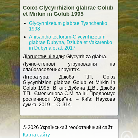
Союз Glycyrrhizion glabrae Golub
et Mirkin in Golub 1995
Glycyrrhizetum glabrae Tyshchenko
1998
Anisantho tectorum-Glycyrrhizetum
glabrae Dubyna, Dziuba et Vakarenko
in Dubyna et al. 2017
Діагностичні види
: Glycyrrhiza glabra.
Лучно-степові угруповання на
слабозасолених ґрунтах.
Література: Дзюба Т.П. Союз
Glycyrrhizion glabrae Golub et Mirkin in
Golub 1995. В кн.: Дубина Д.В., Дзюба
Т.П., Ємельянова С.М. та ін. Продромус
рослинності України. – Київ: Наукова
думка, 2019. – С. 314.
© 2026 Український геоботанічний сайт
Карта сайту