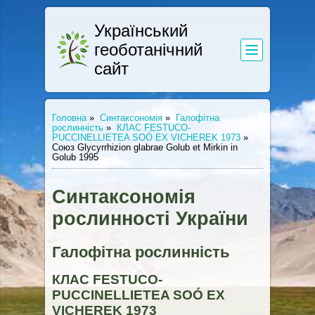
Український
геоботанічний
сайт
Головна
»
Синтаксономія
»
Галофітна
рослинність
»
КЛАС FESTUCO-
PUCCINELLIETEA SOÓ EX VICHEREK 1973
»
Союз Glycyrrhizion glabrae Golub et Mirkin in
Golub 1995
Синтаксономія
рослинності України
Галофітна рослинність
КЛАС FESTUCO-
PUCCINELLIETEA SOÓ EX
VICHEREK 1973