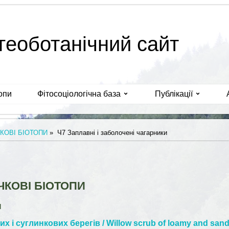
геоботанічний сайт
опи
Фітосоціологічна база
Публікації
КОВІ БІОТОПИ
»
Ч7 Заплавні і заболочені чагарники
ЧКОВІ БІОТОПИ
и
х і суглинкових берегів / Willow scrub of loamy and sand