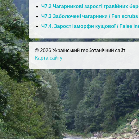
Ч7.2 Чагарникові зарості гравійних берег
Ч7.3 Заболочені чагарники / Fen scrubs
Ч7.4. Зарості аморфи кущової / False i
© 2026 Український геоботанічний сайт
Карта сайту