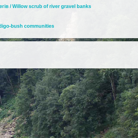
ів / Willow scrub of river gravel banks
ndigo-bush communities