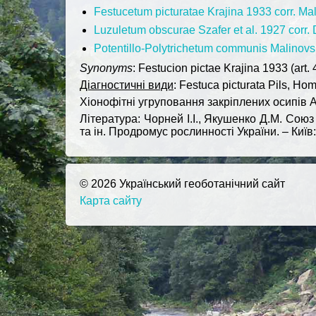
Festucetum picturatae Krajina 1933 corr. Mal
Luzuletum obscurae Szafer et al. 1927 corr
Potentillo-Polytrichetum communis Malinovsk
Synonyms
: Festucion pictae Krajina 1933 (art. 
Діагностичні види
: Festuca picturata Pils, H
Хіонофітні угруповання закріплених осипів А
Література: Чорней І.І., Якушенко Д.М. Союз 
та ін. Продромус рослинності України. – Київ
© 2026 Український геоботанічний сайт
Карта сайту