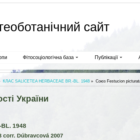
геоботанічний сайт
опи
Фітосоціологічна база
Публікації
»
КЛАС SALICETEA HERBACEAE BR.-BL. 1948
»
Союз Festucion picturat
сті України
BL. 1948
3 corr. Dúbravcová 2007