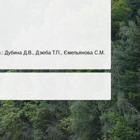
кн.: Дубина Д.В., Дзюба Т.П., Ємельянова С.М.