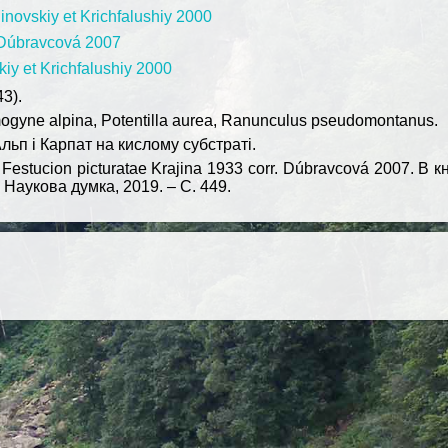
inovskiy et Krichfalushiy 2000
. Dúbravcová 2007
iy et Krichfalushiy 2000
43).
omogyne alpina, Potentilla aurea, Ranunculus pseudomontanus.
льп і Карпат на кислому субстраті.
Festucion picturatаe Krajina 1933 corr. Dúbravcová 2007. В 
: Наукова думка, 2019. – С. 449.