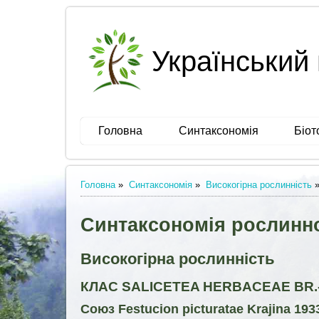
Український 
Головна
Синтаксономія
Біот
Головна
»
Синтаксономія
»
Високогірна рослинність
Синтаксономія рослинно
Високогірна рослинність
КЛАС SALICETEA HERBACEAE BR.-
Союз Festucion picturatаe Krajina 193