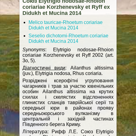
Союз Elytrigio nodosae-Rhoion
coriariae Korzhenevsky et Ryff ex
Didukh et Mucina 2014
Melico tauricae-Rhoetum coriariae
Didukh et Mucina 2014
Seselio dichotomi-Rhoetum coriariae
Didukh et Mucina 2014
Synonyms
: Elytrigio nodosae-Rhoion
coriariae Korzhenevsky et Ryff 2002 (art.
3o, 5).
Діагностичні види
: Ailanthus altissima
(juv.), Elytrigia nodosa, Rhus coriaria.
Розріджені ксерофітні угруповання
чагарників і трав за участю ювенільних
особин Ailanthus altissima на крутих
схилах і скелястих відслоненнях
глинистих сланців таврійської серії та
середньої юри в районах прояву
середньоюрського вулканізму в
центральній і західній частинах
Південного берега Криму.
Література: Рифф Л.Е. Союз Elytrigio