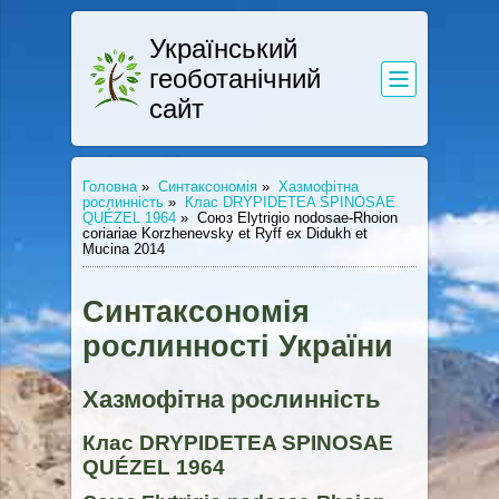
Український
геоботанічний
сайт
Головна
»
Синтаксономія
»
Хазмофітна
рослинність
»
Клас DRYPIDETEA SPINOSAE
QUÉZEL 1964
»
Союз Elytrigio nodosae-Rhoion
coriariae Korzhenevsky et Ryff ex Didukh et
Mucina 2014
Синтаксономія
рослинності України
Хазмофітна рослинність
Клас DRYPIDETEA SPINOSAE
QUÉZEL 1964