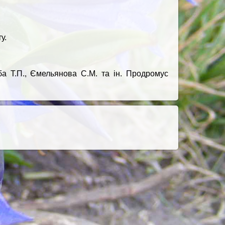
у.
зюба Т.П., Ємельянова С.М. та ін. Продромус