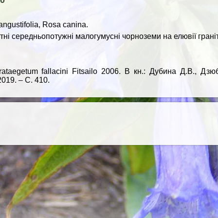
40
angustifolia, Rosa canina.
тні середньопотужні малогумусні чорноземи на елювії граніт
ataegetum fallacini Fitsailo 2006. В кн.: Дубина Д.В., Д
019. – С. 410.