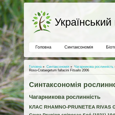
Український 
Головна
Синтаксономія
Біот
Головна
»
Синтаксономія
»
Чагарникова рослинність
Roso-Crataegetum fallacini Fitsailo 2006
Синтаксономія рослинно
Чагарникова рослинність
КЛАС RHAMNO-PRUNETEA RIVAS G