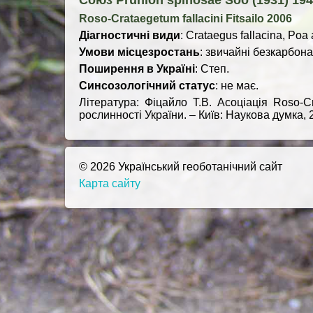
Союз Prunion spinosae Soó (1931) 19
Roso-Crataegetum fallacini Fitsailo 2006
Діагностичні види
: Crataegus fallacina, Poa 
Умови місцезростань
: звичайні безкарбона
Поширення в Україні
: Степ.
Синсозологічний статус
: не має.
Література: Фіцайло Т.В. Асоціація Roso-Cr
рослинності України. – Київ: Наукова думка, 2
© 2026 Український геоботанічний сайт
Карта сайту