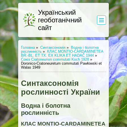
Український
геоботанічний
сайт
Головна
»
Синтаксономія
»
Водна і болотна
рослинність
»
КЛАС MONTIO-CARDAMINETEA
BR.-BL. ET TX. EX KLIKA ET HADAČ 1944
»
Союз Сratoneurion commutati Koch 1928
»
Doronico-Cratoneuretum commutati Pawłowski et
Walas 1949
Синтаксономія
рослинності України
Водна і болотна
рослинність
КЛАС MONTIO-CARDAMINETEA