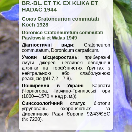
BR.-BL. ET TX. EX KLIKA ET
HADAČ 1944
Союз Сratoneurion commutati
Koch 1928
Doronico-Cratoneuretum commutati
Pawłowski et Walas 1949
Діагностичні види
: Cratoneuron
commutatum, Doronicum carpaticum.
Умови місцезростань
: прибережні
смуги джерел, неглибокі обводнені
ділянки на торф’янистих ґрунтах з
нейтральною або слаболужною
реакцією (pH 7,2—7,8).
Поширення в Україні
: Карпати
(Чорногора, Чивчино-Гринявські гори
(1000—1570 м над р. м.)).
Синсозологічний статус
: біотопи
угруповань охороняються за
Директивою Ради Європи 92/43/ЄЕС
(№ 7220).