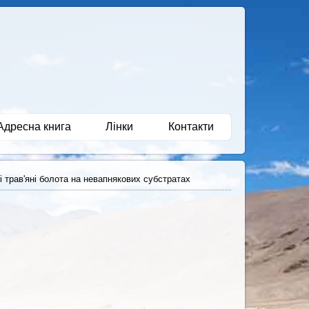
Адресна книга
Лінки
Контакти
 трав'яні болота на невапнякових субстратах