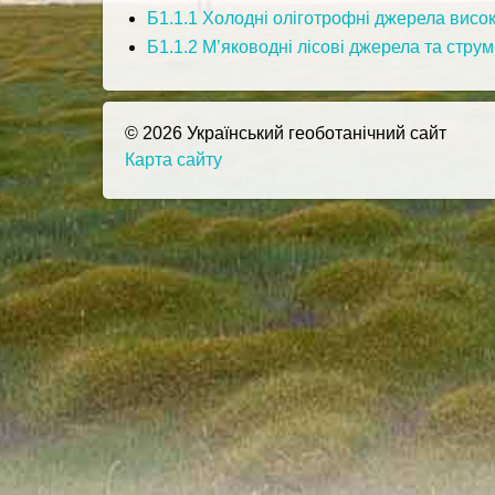
Б1.1.1 Холодні оліготрофні джерела високог
Б1.1.2 М’яководні лісові джерела та струмки
© 2026 Український геоботанічний сайт
Карта сайту