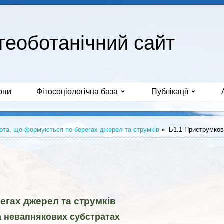
геоботанічний сайт
опи
Фітосоціологічна база
Публікації
ота, що формуються по берегах джерел та струмків
»
Б1.1 Приструмкові
егах джерел та струмків
на невапнякових субстратах