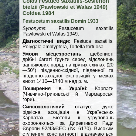
Союз Festuco saxatilis-Seslerion
bielzii (Pawłowski et Walas 1949)
Coldea 1984
Festucetum saxatilis Domin 1933
Synonyms
: Festucetum saxatilis
Pawłowski et Walas 1949.
Діагностичні види
: Festuca saxatilis,
Polygala amblyptera, Tortella tortuosa.
Умови місцезростань
: щебенисті
дрібні багаті ґрунти серед відслонень
вапнякових порід, на крутих схилах (20
—50°) південно-східної, південної та
південно-західної експозицій у межах
висот 1410—1740 м над р. м.
Поширення в Україні
: Карпати
(Чивчино-Гринявські й Мармароські
гори).
Синсозологічний статус
: дуже
рідкісна асоціація в Українських
Карпатах. Біотопи її угруповань
охороняються за Директивою Ради
Європи 92/43/ЄЕС (№ 6170). Високим
ступенем константності відзначаються