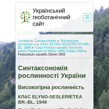
Український
геоботанічний
сайт
Головна
»
Синтаксономія
»
Високогірна
рослинність
»
КЛАС ELYNO-SESLERIETEA BR.-
BL. 1948
»
Союз Festuco saxatilis-Seslerion
bielzii (Pawłowski et Walas 1949) Coldea 1984
»
Festucetum saxatilis Domin 1933
Синтаксономія
рослинності України
Високогірна рослинність
КЛАС ELYNO-SESLERIETEA
BR.-BL. 1948