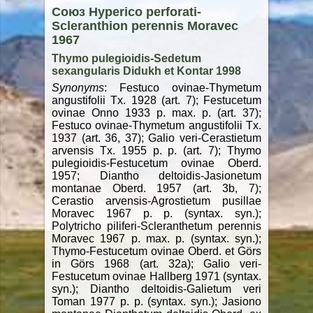
Союз Hyperico perforati-
Scleranthion perennis Moravec
1967
Thymo pulegioidis-Sedetum
sexangularis Didukh et Kontar 1998
Synonyms
: Festuco ovinae-Thymetum
angustifolii Tx. 1928 (art. 7); Festucetum
ovinae Onno 1933 p. max. p. (art. 37);
Festuco ovinae-Thymetum angustifolii Tx.
1937 (art. 36, 37); Galio veri-Cerastietum
arvensis Tx. 1955 p. p. (art. 7); Thymo
pulegioidis-Festucetum ovinae Oberd.
1957; Diantho deltoidis-Jasionetum
montanae Oberd. 1957 (art. 3b, 7);
Cerastio arvensis-Agrostietum pusillae
Moravec 1967 p. p. (syntax. syn.);
Polytricho piliferi-Scleranthetum perennis
Moravec 1967 p. max. p. (syntax. syn.);
Thymo-Festucetum ovinae Oberd. et Görs
in Görs 1968 (art. 32a); Galio veri-
Festucetum ovinae Hallberg 1971 (syntax.
syn.); Diantho deltoidis-Galietum veri
Toman 1977 p. p. (syntax. syn.); Jasiono