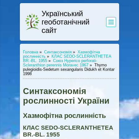
Український
геоботанічний
сайт
Головна
»
Синтаксономія
»
Хазмофітна
рослинність
»
КЛАС SEDO-SCLERANTHETEA
BR.-BL. 1955
»
Союз Hyperico perforati-
Scleranthion perennis Moravec 1967
»
Thymo
pulegioidis-Sedetum sexangularis Didukh et Kontar
1998
Синтаксономія
рослинності України
Хазмофітна рослинність
КЛАС SEDO-SCLERANTHETEA
BR.-BL. 1955