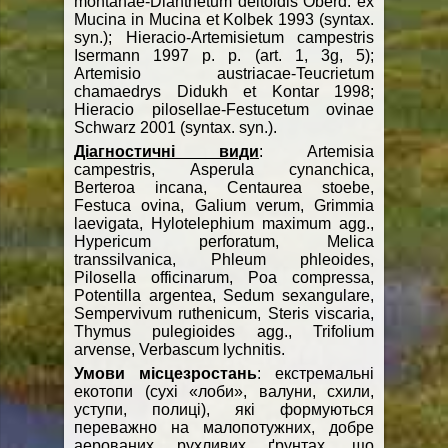
montanae-Dianthetum deltoidis Oberd. ex
Mucina in Mucina et Kolbek 1993 (syntax.
syn.); Hieracio-Artemisietum campestris
Isermann 1997 p. p. (art. 1, 3g, 5);
Artemisio austriacae-Teucrietum
chamaedrys Didukh et Kontar 1998;
Hieracio pilosellae-Festucetum ovinae
Schwarz 2001 (syntax. syn.).
Діагностичні види
: Artemisia
campestris, Asperula cynanchica,
Berteroa incana, Centaurea stoebe,
Festuca ovina, Galium verum, Grimmia
laevigata, Hylotelephium maximum agg.,
Hypericum perforatum, Melica
transsilvanica, Phleum phleoides,
Pilosella officinarum, Poa compressa,
Potentilla argentea, Sedum sexangulare,
Sempervivum ruthenicum, Steris viscaria,
Thymus pulegioides agg., Trifolium
arvense, Verbascum lychnitis.
Умови місцезростань
: екстремальні
екотопи (сухі «лоби», валуни, схили,
уступи, полиці), які формуються
переважно на малопотужних, добре
аерованих рухливих ґрунтах, що