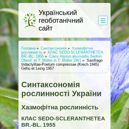
Український
геоботанічний
сайт
Головна
»
Синтаксономія
»
Хазмофітна
рослинність
»
КЛАС SEDO-SCLERANTHETEA
BR.-BL. 1955
»
Союз Alysso alyssoidis-Sedion
Oberd. et T. Müller in T. Müller 1961
»
Saxifragо
tridactylitae-Poetum compressae (Krech 1945)
Géhu et Lezig 1957
Синтаксономія
рослинності України
Хазмофітна рослинність
КЛАС SEDO-SCLERANTHETEA
BR.-BL. 1955