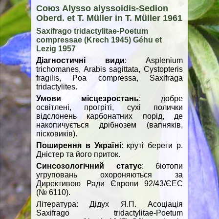
Союз Alysso alyssoidis-Sedion
Oberd. et T. Müller in T. Müller 1961
Saxifragо tridactylitae-Poetum
compressae (Krech 1945) Géhu et
Lezig 1957
Діагностичні види
: Asplenium
trichomanes, Arabis sagittata, Cystopteris
fragilis, Poa compressa, Saxifraga
tridactylites.
Умови місцезростань
: добре
освітлені, прогріті, сухі полички
відслонень карбонатних порід, де
накопичується дрібнозем (вапняків,
пісковиків).
Поширення в Україні
: круті береги р.
Дністер та його приток.
Синсозологічний статус
: біотопи
угруповань охороняються за
Директивою Ради Європи 92/43/ЄЕС
(№ 6110).
Література: Дідух Я.П. Асоціація
Saxifragо tridactylitae-Poetum