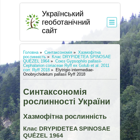
Український
геоботанічний
сайт
Головна
»
Синтаксономія
»
Хазмофітна
рослинність
»
Клас DRYPIDETEA SPINOSAE
QUÉZEL 1964
»
Союз Gypsophilo pallasii-
Cephalarion coriaceae Ryff ex Golub et al. 2011
corr. Ryff 2018
»
Elytrigio intermediae-
Onobrychidetum pallasii Ryff 2018
Синтаксономія
рослинності України
Хазмофітна рослинність
Клас DRYPIDETEA SPINOSAE
QUÉZEL 1964