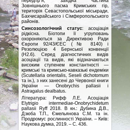
передгір’я, західна частина
Зовнішнього пасма Кримських гір,
територія Севастопольської міськради,
Бахчисарайського і Сімферопольського
районів.
Синсозологічний статус
: асоціація
рідкісна. Біотопи її угруповань
охороняються за Директивою Ради
Європи 92/43/ЄEC (№ 8140) і
Резолюцією 4 Бернської конвенції
(H2.6). Серед діагностичних видів
асоціації та видів, які відзначаються
високим ступенем константності —
кримські та кримсько-кавказькі ендеміки
(Scutellaria orientalis, Seseli dichotomum
та ін.), з них занесені до Червоної книги
України — Onobrychis pallasii і
Astragalus dealbatus.
Література: Рифф Л.Е. Асоціація
Elytrigio intermediae-Onobrychidetum
pallasii Ryff 2018. В кн.: Дубина Д.В.,
Дзюба Т.П., Ємельянова С.М. та ін.
Продромус рослинності України. – Київ:
Наукова думка, 2019. – С. 436.