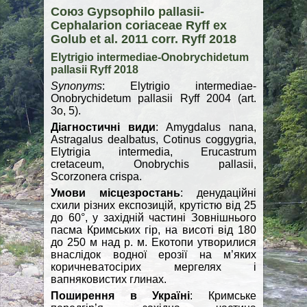
Союз Gypsophilo pallasii-
Cephalarion coriaceae Ryff ex
Golub et al. 2011 corr. Ryff 2018
Elytrigio intermediae-Onobrychidetum
pallasii Ryff 2018
Synonyms
: Elytrigio intermediae-
Onobrychidetum pallasii Ryff 2004 (art.
3o, 5).
Діагностичні види
: Amygdalus nana,
Astragalus dealbatus, Cotinus coggygria,
Elytrigia intermedia, Erucastrum
cretaceum, Onobrychis pallasii,
Scorzonera crispa.
Умови місцезростань
: денудаційні
схили різних експозицій, крутістю від 25
до 60°, у західній частині Зовнішнього
пасма Кримських гір, на висоті від 180
до 250 м над р. м. Екотопи утворилися
внаслідок водної ерозії на м’яких
коричневатосірих мергелях і
вапняковистих глинах.
Поширення в Україні
: Кримське