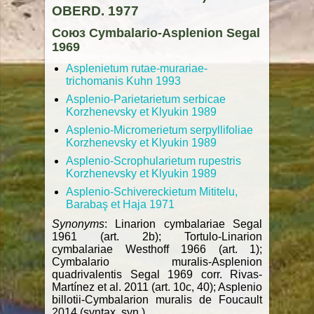
OBERD. 1977
Союз Cymbalario-Asplenion Segal
1969
Asplenietum rutaе-murariae-
trichomanis Kuhn 1993
Asplenio-Parietarietum serbicae
Korzhenevsky et Klyukin 1989
Asplenio-Micromerietum serpyllifoliae
Korzhenevsky et Klyukin 1989
Asplenio-Scrophularietum rupestris
Korzhenevsky et Klyukin 1989
Asplenio-Schivereckietum Mititelu,
Barabaş et Haja 1971
Synonyms
: Linarion cymbalariae Segal
1961 (art. 2b); Tortulo-Linarion
cymbalariae Westhoff 1966 (art. 1);
Cymbalario muralis-Asplenion
quadrivalentis Segal 1969 corr. Rivas-
Martínez et al. 2011 (art. 10c, 40); Asplenio
billotii-Cymbalarion muralis de Foucault
2014 (syntax. syn.).