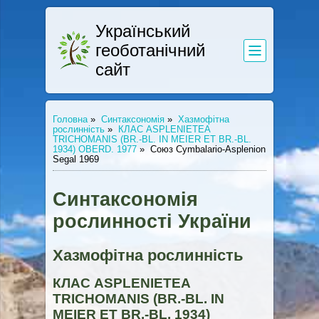
Український
геоботанічний
сайт
Головна
»
Синтаксономія
»
Хазмофітна
рослинність
»
КЛАС ASPLENIETEA
TRICHOMANIS (BR.-BL. IN MEIER ET BR.-BL.
1934) OBERD. 1977
»
Союз Cymbalario-Asplenion
Segal 1969
Синтаксономія
рослинності України
Хазмофітна рослинність
КЛАС ASPLENIETEA
TRICHOMANIS (BR.-BL. IN
MEIER ET BR.-BL. 1934)