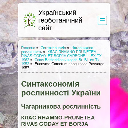
Український
геоботанічний
сайт
Головна
»
Синтаксономія
»
Чагарникова
рослинність
»
КЛАС RHAMNO-PRUNETEA
RIVAS GODAY ET BORJA CARBONELL EX TX.
1962
»
Союз Berberidion vulgaris Br.-Bl. ex Tx.
1952
»
Euonymo-Cornetum sanguineae Passarge
1957
Синтаксономія
рослинності України
Чагарникова рослинність
КЛАС RHAMNO-PRUNETEA
RIVAS GODAY ET BORJA