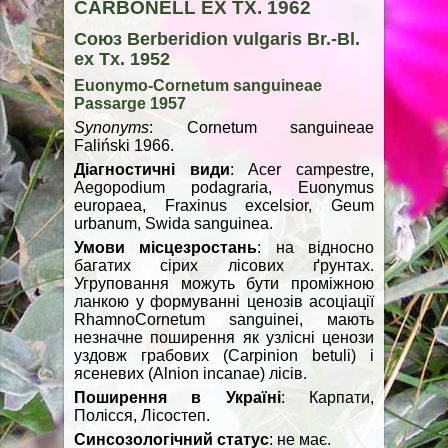
CARBONELL EX TX. 1962
Союз Berberidion vulgaris Br.-Bl.
ex Tx. 1952
Euonymo-Cornetum sanguineae
Passarge 1957
Synonyms
: Cornetum sanguineае
Faliński 1966.
Діагностичні види
: Acer campestre,
Aegopodium podagraria, Euonymus
europaea, Fraxinus excelsior, Geum
urbanum, Swida sanguinea.
Умови місцезростань
: на відносно
багатих сірих лісових ґрунтах.
Угруповання можуть бути проміжною
ланкою у формуванні ценозів асоціації
RhamnoCornetum sanguinei, мають
незначне поширення як узлісні ценози
уздовж грабових (Carpinion betuli) і
ясеневих (Alnion incanae) лісів.
Поширення в Україні
: Карпати,
Полісся, Лісостеп.
Синсозологічний статус
: не має.