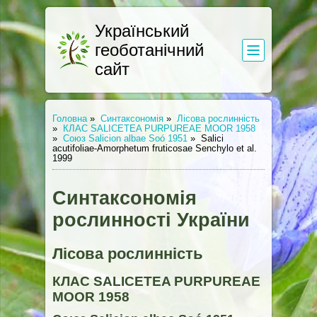
Український
геоботанічний
сайт
Головна
»
Синтаксономія
»
Лісова рослинність
»
КЛАС SALICETEA PURPUREAE MOOR 1958
»
Союз Salicion albae Soó 1951
»
Salici
acutifoliae-Amorphetum fruticosae Senchylo et al.
1999
Синтаксономія
рослинності України
Лісова рослинність
КЛАС SALICETEA PURPUREAE
MOOR 1958