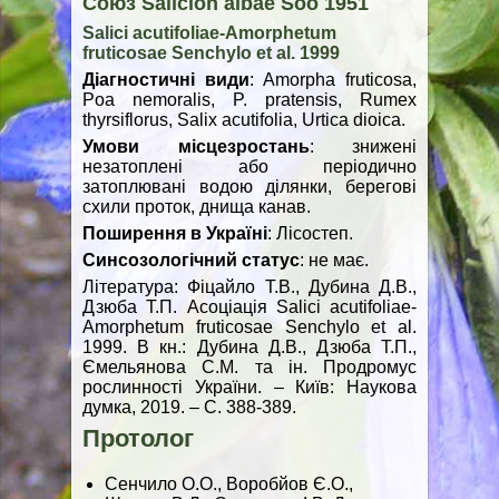
Союз Salicion albae Soó 1951
Salici acutifoliae-Amorphetum
fruticosae Senchylo et al. 1999
Діагностичні види
: Amorpha fruticosa,
Poa nemoralis, P. pratensis, Rumex
thyrsiflorus, Salix acutifolia, Urtica dioica.
Умови місцезростань
: знижені
незатоплені або періодично
затоплювані водою ділянки, берегові
схили проток, днища канав.
Поширення в Україні
: Лісостеп.
Синсозологічний статус
: не має.
Література: Фіцайло Т.В., Дубина Д.В.,
Дзюба Т.П. Асоціація Salici acutifoliae-
Amorphetum fruticosae Senchylo et al.
1999. В кн.: Дубина Д.В., Дзюба Т.П.,
Ємельянова С.М. та ін. Продромус
рослинності України. – Київ: Наукова
думка, 2019. – С. 388-389.
Протолог
Сенчило О.О., Воробйов Є.О.,