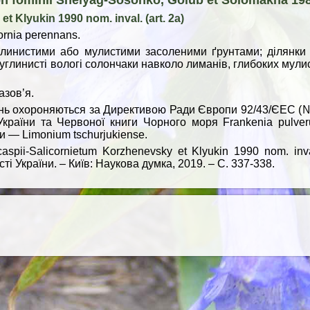
on fominii Shelуag-Sosonko, Golub et Solomakha 19
 Klyukin 1990 nom. inval. (art. 2a)
ornia perennans.
 глинистими або мулистими засоленими ґрунтами; ділянки
суглинисті вологі солончаки навколо лиманів, глибоких мули
зов’я.
ань охороняються за Директивою Ради Європи 92/43/ЄЕС (№ 1
країни та Червоної книги Чорного моря Frankenia pulver
ни — Limonium tschurjukiense.
spii-Salicornietum Korzhenevsky et Klyukin 1990 nom. inval
і України. – Київ: Наукова думка, 2019. – С. 337-338.