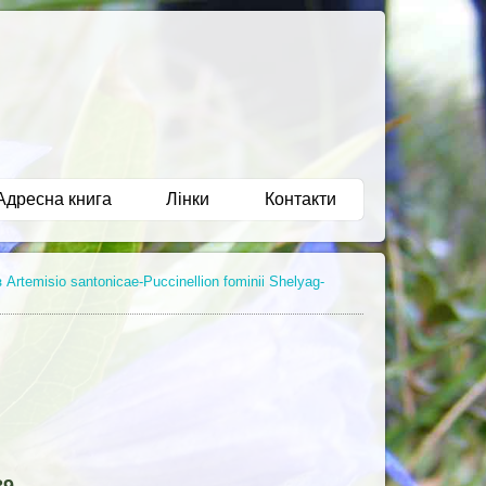
Адресна книга
Лінки
Контакти
Artemisio santonicae-Puccinellion fominii Shelуag-