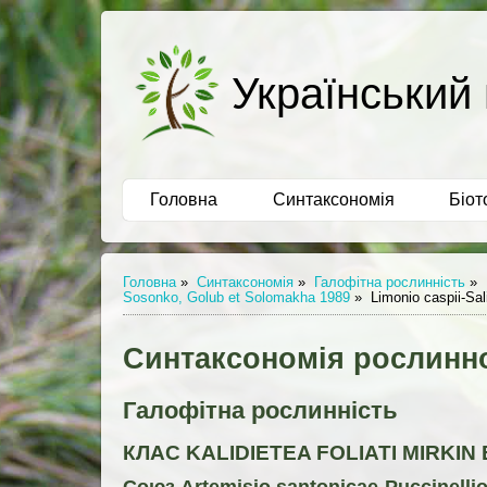
Український 
Головна
Синтаксономія
Біот
Головна
»
Синтаксономія
»
Галофітна рослинність
»
Sosonko, Golub et Solomakha 1989
»
Limonio caspii-Sal
Синтаксономія рослинно
Галофітна рослинність
КЛАС KALIDIETEA FOLIATI MIRKIN