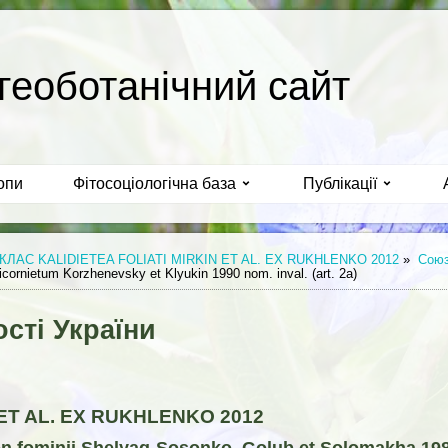
геоботанічний сайт
опи
Фітосоціологічна база
Публікації
КЛАС KALIDIETEA FOLIATI MIRKIN ET AL. EX RUKHLENKO 2012
»
Союз 
icornietum Korzhenevsky et Klyukin 1990 nom. inval. (art. 2a)
сті України
 ET AL. EX RUKHLENKO 2012