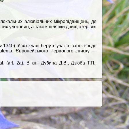
89
 локальних алювіальних мікропідвищень, де
стих улоговин, а також ділянки днищ озер, які
340). У їх складі беруть участь занесені до
ulenta, Європейського Червоного списку —
. (art. 2a). В кн.: Дубина Д.В., Дзюба Т.П.,