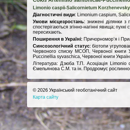
Союз Artemisio santonicae-Puccinelli
Limonio caspii-Salicornietum Korzhenevsky et
Діагностичні види
: Limonium caspium, Salic
Умови місцезростань
: знижені ділянки з
спостерігаються згінно-нагінні явища; пухкі 
пересихають.
Поширення в Україні:
Причорномор’я і Приа
Синсозологічний статус
: біотопи угрупов
Червоного списку МСОП, Червоної книги У
Puccinellia syvaschica, Червоної книги Украї
Література: Дзюба Т.П. Асоціація Limonio ca
Ємельянова С.М. та ін. Продромус рослинност
© 2026 Український геоботанічний сайт
Карта сайту