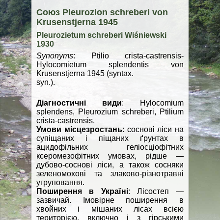
Союз Pleurozion schreberi von
Krusenstjerna 1945
Pleurozietum schreberi Wiśniewski
1930
Synonyms
: Ptilio crista-castrensis-
Hylocomietum splendentis von
Krusenstjerna 1945 (syntax.
syn.).
Діагностичні види
: Hylocomium
splendens, Pleurozium schreberi, Ptilium
crista-castrensis.
Умови місцезростань
: соснові ліси на
супіщаних і піщаних ґрунтах в
ацидофільних геліосціофітних
ксеромезофітних умовах, рідше —
дубово-соснові ліси, а також сосняки
зеленомохові та злаково-різнотравні
угруповання.
Поширення в Україні
: Лісостеп —
зазвичай. Імовірне поширення в
хвойних і мішаних лісах всією
територією, включно і з гірськими