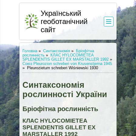
Український
геоботанічний
сайт
Головна
»
Синтаксономія
»
Бріофітна
рослинність
»
КЛАС HYLOCOMIЕTEA
SPLENDENTIS GILLET EX MARSTALLER 1992
»
Союз Pleurozion schreberi von Krusenstjerna 1945
»
Pleurozietum schreberi Wiśniewski 1930
Синтаксономія
рослинності України
Бріофітна рослинність
КЛАС HYLOCOMIЕTEA
SPLENDENTIS GILLET EX
MARSTALLER 1992