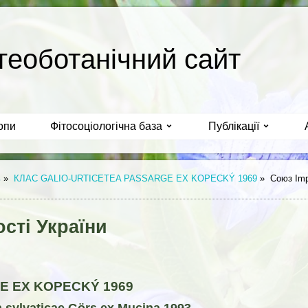
геоботанічний сайт
опи
Фітосоціологічна база
Публікації
ь
»
КЛАС GALIO-URTICETEA PASSARGE EX KOPECKÝ 1969
»
Союз Impa
сті України
E EX KOPECKÝ 1969