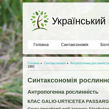
Український 
Головна
Синтаксономія
Біот
Головна
»
Синтаксономія
»
Антропогенна рослинніст
1993
Синтаксономія рослинно
Антропогенна рослинність
КЛАС GALIO-URTICETEA PASSARG