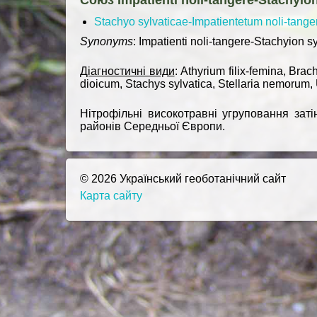
Союз Impatienti noli-tangere-Stachyio
Stachyo sylvaticae-Impatientetum noli-tange
Synonyms
: Impatienti noli-tangere-Stachyion sy
Діагностичні види
: Athyrium filix-femina, Bra
dioicum, Stachys sylvatica, Stellaria nemorum, 
Нітрофільні високотравні угруповання заті
районів Середньої Європи.
© 2026 Український геоботанічний сайт
Карта сайту