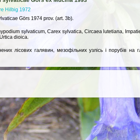
n sylvaticae Görs ex Mucina 1993
re Hilbig 1972
lvaticae Görs 1974 prov. (art. 3b).
chypodium sylvaticum, Carex sylvatica, Circaea lutetiana, Impat
Urtica dioica.
нених лісових галявин, мезофільних узлісь і порубів на г