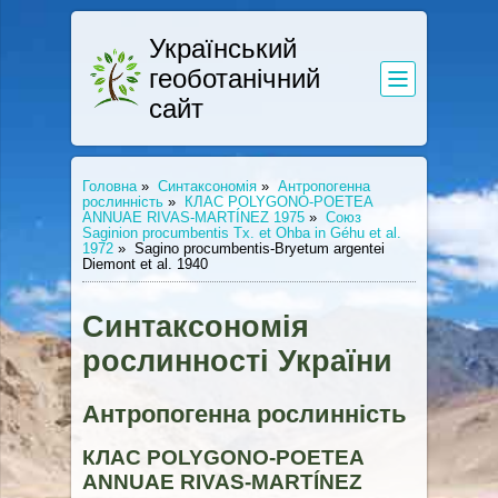
Український
геоботанічний
сайт
Головна
»
Синтаксономія
»
Антропогенна
рослинність
»
КЛАС POLYGONO-POETEA
ANNUAE RIVAS-MARTÍNEZ 1975
»
Союз
Saginion procumbentis Tx. et Ohba in Géhu et al.
1972
»
Sagino procumbentis-Bryetum argentei
Diemont et al. 1940
Синтаксономія
рослинності України
Антропогенна рослинність
КЛАС POLYGONO-POETEA
ANNUAE RIVAS-MARTÍNEZ