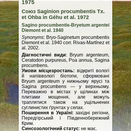
1975
Союз Saginion procumbentis Tx.
et Ohba in Géhu et al. 1972
Sagino procumbentis-Bryetum argentei
Diemont et al. 1940
Synonyms
: Bryo-Saginetum procumbentis
Diemont et al. 1940 corr. Rivas-Martínez et
al. 2002.
Діагностичні види
: Bryum argenteum,
Ceratodon purpureus, Poa annua, Sagina
procumbens.
Умови місцезростань:
відкриті вологі
й напіввологі біотопи, сформовані
Bryum argenteum у нижньому ярусі та
Sagina procumbens — у верхньому.
Переважно в містах у щілинах між
плитами мощення, але можуть
траплятися також на ущільнених
суглинистих ґрунтах у селах.
Поширення в Україні
: західні регіони,
Передгірський і Південнобережний
Крим.
Синсозологічний статус
: не має.