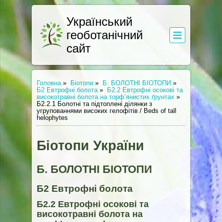
Український
геоботанічний
сайт
Головна
»
Біотопи
»
Б. БОЛОТНІ БІОТОПИ
»
Б2 Евтрофні болота
»
Б2.2 Евтрофні осокові та
високотравні болота на торф’янистих ґрунтах
»
Б2.2.1 Болотні та підтоплені ділянки з
угрупованнями високих гелофітів / Beds of tall
helophytes
Біотопи України
Б. БОЛОТНІ БІОТОПИ
Б2 Евтрофні болота
Б2.2 Евтрофні осокові та
високотравні болота на