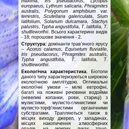
maxima
,
Iris
pseudacorus
,
Lycopus
europaeus
,
Lythrum
salicaria
,
Phragmites
australis
,
Polygonum
amphibium
var.
terrestris
,
Scutellaria
galericulata
,
Sium
latifolium
,
Solanum dulcamara
,
Stachys
palustris
,
Typha
angustifolia
,
T
.
latifolia
,
T
.
shuttleworthii
. Всього характеринх видів
- 18; порошове значення - 2.
Структура:
домінанти трав’яного ярусу
–
Acorus
calamus
,
Equisetum
fluviatile
,
Iris
pseudacorus
,
Phragmites
australis
,
Typha
angustifolia
,
T
.
latifolia
,
T
.
shuttleworthii
.
Екологічна характеристика
. Біотопи
даного типу характеризуються широкою
екологічною амплітудою. Оптимальні
екологічні умови – мілкі евтрофні,
багаті на поживні речовини водойми
(невеликі копанки, рови, стариці) з
мулистими, мулисто-глинистими чи
мулисто-торф’янистими органічними
субстратами. Трапляються також в
місцях виходу джерел, у западинах,
місцях накопичення атмосферних
опадів, на мокрих луках тощо.