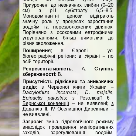
Приурочені до незначних глибин (0–20
см) з рН субстрату 6,5–8,5.
Монодомінантні ценози відіграють
значну роль у процесах заростання
водойм та перезволожених ділянок.
Порівняно з осоковими евтрофними
угрупованнями, більш вимогливі до
рівня зволоження.
Поширення
:
в Європі – усі
біогеографічні регіони; в Україні – по
всій території.
Репрезентативність:
А.
Ступінь
збереженості:
В.
Присутність рідкісних та зникаючих
видів:
з Червоної книги України
–
Dactylorhiza
incarnat
а
,
D
.
majalis
,
Epipactis palustris
;
з Резолюції 6
Бернської конвенції
– не виявлені;
з
Додатків ІІ,
IV
Оселищної Директиви
–
не виявлені.
Загрози:
зміна гідрологічного режиму
внаслідок проведення меліоративних
заходів, зарегулювання водойм,