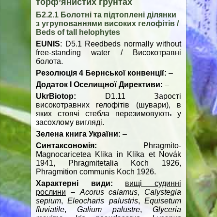
торф’янистих ґрунтах
Б2.2.1 Болотні та підтоплені ділянки
з угрупованнями високих гелофітів /
Beds of tall helophytes
EUNIS
: D5.1 Reedbeds normally without
free-standing water / Високотравні
болота.
Резолюція 4 Бернської конвенції:
–
Додаток І Оселищної Директиви:
–
UkrBiotop
:
D1.11 Зарості
високотравних гелофітів (шувари), в
яких стоячі стебла перезимовують у
засохлому вигляді.
Зелена книга України:
–
Синтаксономія:
Phragmito-
Magnocaricetea Klika in Klika et Novák
1941, Phragmitetalia Koch 1926,
Phragmition communis Koch 1926.
Характерні види:
вищі судинні
рослини
–
Acorus
calamus
,
Calystegia
sepium
,
Eleocharis
palustris
,
Equisetum
fluviatile
,
Galium
palustre
,
Glyceria