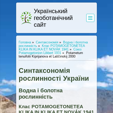
Український
геоботанічний
сайт
Головна
»
Синтаксономія
»
Водна і болотна
рослинність
»
Клас POTAMOGETONETEA
KLIKA IN KLIKA ET NOVÁK 1941
»
Союз
Potamogetonion Libbert 1931
»
Potametum
tenuifolii Kiprijanova et Laščinskij 2000
Синтаксономія
рослинності України
Водна і болотна
рослинність
Клас POTAMOGETONETEA
KLIKA IN KLIKA ET NOVÁK 1941