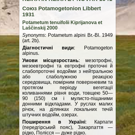
Союз Potamogetonion Libbert
1931
Potametum tenuifolii Kiprijanova et
Laščinskij 2000
Synonyms
: Potametum alpini Br.-Bl. 1949
(art. 2b).
Діагностичні види
: Potamogeton
alpinus.
Умови місцезростань
: мезотрофні,
мезоевтрофні та евтрофні проточні й
слабопроточні водойми з нейтральною
або слаболужною реакцією
середовища, помірним поверхневим та
протягом періоду вегетації
коливаннями рівня води, товщею 50—
90 (150) см і мулисто-піщаними
донними відкладами. У руслах малих
річок, на ділянках локальних течій
штучних водойм, озерах.
Поширення в Україні
: Карпати
(передгірський пояс), Закарпаття —
рідко, Полісся — дуже рідко.