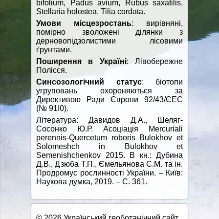
bifolium, Padus avium, Rubus saxatilis,
Stellaria holostea, Tilia cordata.
Умови місцезростань
: вирівняні,
помірно зволожені ділянки з
дерновопідзолистими лісовими
ґрунтами.
Поширення в Україні
: Лівобережне
Полісся.
Синсозологічний статус
: біотопи
угруповань охороняються за
Директивою Ради Європи 92/43/ЄЕС
(№ 91I0).
Література: Давидов Д.А., Шеляг-
Сосонко Ю.Р. Асоціація Mercuriali
perennis-Quercetum roboris Bulokhov et
Solomeshch in Bulokhov et
Semenishchenkov 2015. В кн.: Дубина
Д.В., Дзюба Т.П., Ємельянова С.М. та ін.
Продромус рослинності України. – Київ:
Наукова думка, 2019. – С. 361.
© 2026 Український геоботанічний сайт