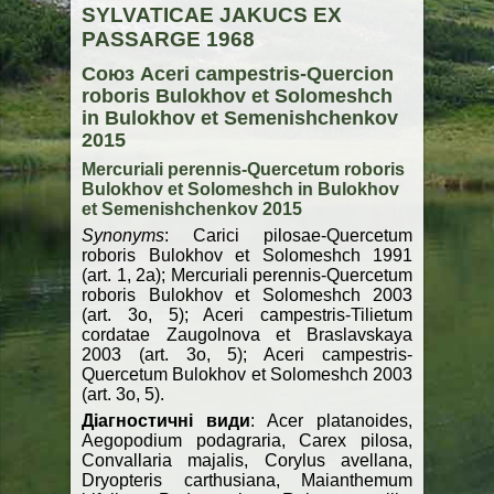
SYLVATICAE JAKUCS EX
PASSARGE 1968
Союз Aceri campestris-Quercion
roboris Bulokhov et Solomeshch
in Bulokhov et Semenishchenkov
2015
Mercuriali perennis-Quercetum roboris
Bulokhov et Solomeshch in Bulokhov
et Semenishchenkov 2015
Synonyms
: Carici pilosae-Quercetum
roboris Bulokhov et Solomeshch 1991
(art. 1, 2a); Mercurialі perennis-Quercetum
roboris Bulokhov et Solomeshch 2003
(art. 3o, 5); Aceri campestris-Tilietum
cordatae Zaugolnova et Braslavskaya
2003 (art. 3o, 5); Aceri campestris-
Quercetum Bulokhov et Solomeshch 2003
(art. 3o, 5).
Діагностичні види
: Acer platanoides,
Aegopodium podagraria, Carex pilosa,
Convallaria majalis, Corylus avellana,
Dryopteris carthusiana, Maianthemum