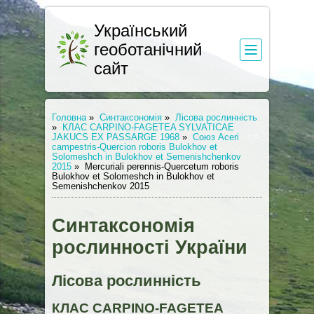
Український
геоботанічний
сайт
Головна
»
Синтаксономія
»
Лісова рослинність
»
КЛАС CARPINO-FAGETEA SYLVATICAE
JAKUCS EX PASSARGE 1968
»
Союз Aceri
campestris-Quercion roboris Bulokhov et
Solomeshch in Bulokhov et Semenishchenkov
2015
»
Mercuriali perennis-Quercetum roboris
Bulokhov et Solomeshch in Bulokhov et
Semenishchenkov 2015
Синтаксономія
рослинності України
Лісова рослинність
КЛАС CARPINO-FAGETEA