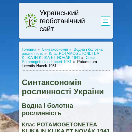
Український
геоботанічний
сайт
Головна
»
Синтаксономія
»
Водна і болотна
рослинність
»
Клас POTAMOGETONETEA
KLIKA IN KLIKA ET NOVÁK 1941
»
Союз
Potamogetonion Libbert 1931
»
Potametum
lucentis Hueck 1931
Синтаксономія
рослинності України
Водна і болотна
рослинність
Клас POTAMOGETONETEA
KLIKA IN KLIKA ET NOVÁK 1941