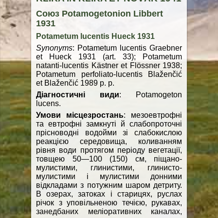
Союз Potamogetonion Libbert
1931
Potametum lucentis Hueck 1931
Synonyms
: Potametum lucentis Graеbner
et Hueck 1931 (art. 33); Potametum
natanti-lucentis Kästner et Flössner 1938;
Potametum perfoliato-lucentis Blaženčić
et Blaženčić 1989 p. p.
Діагностичні види
: Potamogeton
lucens.
Умови місцезростань
: мезоевтрофні
та евтрофні замкнуті й слабопроточні
прісноводні водойми зі слабокислою
реакцією середовища, коливанням
рівня води протягом періоду вегетації,
товщею 50—100 (150) см, піщано-
мулистими, глинистими, глинисто-
мулистими і мулистими донними
відкладами з потужним шаром детриту.
В озерах, затоках і старицях, руслах
річок з уповільненою течією, рукавах,
занедбаних меліоративних каналах,