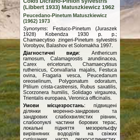
Союз Dicrano-Pinion sylvestris
(Libbert 1933) Matuszkiewicz 1962
Peucedano-Pinetum Matuszkiewicz
(1962) 1973
Synonyms
: Festuco-Pinetum (Juraszek
1928) Kobendza 1930 p. p.;
Chamaecytiso zingeri-Pinetum sylvestris
Vorobyov, Balashov et Solomakha 1997.
Діагностичні види
: Anthericum
ramosum, Calamagrostis arundinacea,
Carex ericetorum, Chamaecytisus
ruthenicus, Convallaria majalis, Festuca
ovina, Fragaria vesca, Peucedanum
oreoselinum, Polygonatum odoratum,
Ptilium crista-castrensis, Rubus saxatilis,
Scorzonera humilis, Solidago virgaurea,
Trientalis europaea, Veronica officinalis.
Умови місцезростань
: підвищені
ділянки моренно-зандрових та
зандрових слабохвилястих рівнин,
слабоопуклі частини борових терас,
локальні підняття мезорельєфу
вирівняних вододілів на свіжих
супіщаних, часто легкосуглинистих,