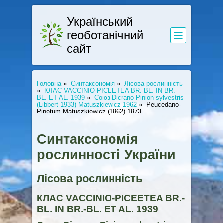
Український
геоботанічний
сайт
Головна
»
Синтаксономія
»
Лісова рослинність
»
КЛАС VACCINIO-PICEETEA BR.-BL. IN BR.-
BL. ET AL. 1939
»
Союз Dicrano-Pinion sylvestris
(Libbert 1933) Matuszkiewicz 1962
»
Peucedano-
Pinetum Matuszkiewicz (1962) 1973
Синтаксономія
рослинності України
Лісова рослинність
КЛАС VACCINIO-PICEETEA BR.-
BL. IN BR.-BL. ET AL. 1939