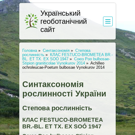
Український
геоботанічний
сайт
Головна
»
Синтаксономія
»
Степова
рослинність
»
КЛАС FESTUCO-BROMETEA BR.-
BL. ET TX. EX SOÓ 1947
»
Союз Poo bulbosae-
Stipion graniticolae Vynokurov 2014
»
Achilleo
ochroleucae-Poetum bulbosae Vynokurov 2014
Синтаксономія
рослинності України
Степова рослинність
КЛАС FESTUCO-BROMETEA
BR.-BL. ET TX. EX SOÓ 1947