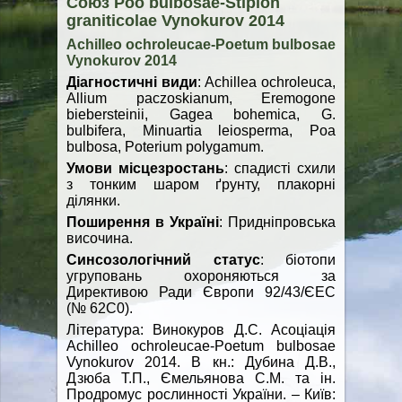
Союз Poo bulbosae-Stipion
graniticolae Vynokurov 2014
Achilleo ochroleucae-Poetum bulbosae
Vynokurov 2014
Діагностичні види
: Achillea ochroleuca,
Allium paczoskianum, Eremogone
biebersteinii, Gagea bohemica, G.
bulbifera, Minuartia leiosperma, Poa
bulbosa, Poterium polygamum.
Умови місцезростань
: спадисті схили
з тонким шаром ґрунту, плакорні
ділянки.
Поширення в Україні
: Придніпровська
височина.
Синсозологічний статус
: біотопи
угруповань охороняються за
Директивою Ради Європи 92/43/ЄЕС
(№ 62C0).
Література: Винокуров Д.С. Асоціація
Achilleo ochroleucae-Poetum bulbosae
Vynokurov 2014. В кн.: Дубина Д.В.,
Дзюба Т.П., Ємельянова С.М. та ін.
Продромус рослинності України. – Київ: