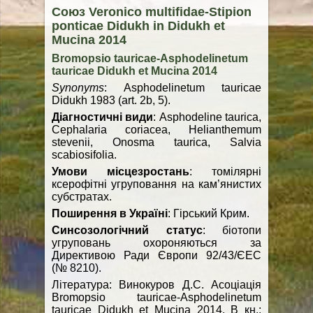
Союз Veronico multifidae-Stipion
ponticae Didukh in Didukh et
Mucina 2014
Bromopsio tauricae-Asphodelinetum
tauricae Didukh et Mucina 2014
Synonyms
: Asphodelinetum tauricae
Didukh 1983 (art. 2b, 5).
Діагностичні види
: Asphodeline taurica,
Cephalaria coriacea, Helianthemum
stevenii, Onosma taurica, Salvia
scabiosifolia.
Умови місцезростань
: томілярні
ксерофітні угруповання на кам’янистих
субстратах.
Поширення в Україні
: Гірський Крим.
Синсозологічний статус
: біотопи
угруповань охороняються за
Директивою Ради Європи 92/43/ЄЕС
(№ 8210).
Література: Винокуров Д.С. Асоціація
Bromopsio tauricae-Asphodelinetum
tauricae Didukh et Mucina 2014. В кн.: