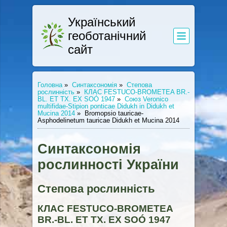
Український
геоботанічний
сайт
Головна
»
Синтаксономія
»
Степова
рослинність
»
КЛАС FESTUCO-BROMETEA BR.-
BL. ET TX. EX SOÓ 1947
»
Союз Veronico
multifidae-Stipion ponticae Didukh in Didukh et
Mucina 2014
»
Bromopsio tauricae-
Asphodelinetum tauricae Didukh et Mucina 2014
Синтаксономія
рослинності України
Степова рослинність
КЛАС FESTUCO-BROMETEA
BR.-BL. ET TX. EX SOÓ 1947