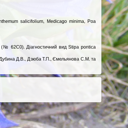
lianthemum salicifolium, Medicago minima, Poa
(№ 62C0). Діагностичний вид Stipa pontica
: Дубина Д.В., Дзюба Т.П., Ємельянова С.М. та