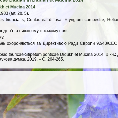
icae Didukh in Didukh et Mucina 2014
kh et Mucina 2014
83 (art. 2b, 5).
lops triuncialis, Centaurea diffusa, Eryngium campestre, He
редгір’ї та нижньому гірському поясі.
му.
вань охороняються за Директивою Ради Європи 92/43/ЄЕС 
io tauricae-Stipetum ponticae Didukh et Mucina 2014. В кн.
аукова думка, 2019. – С. 264-265.