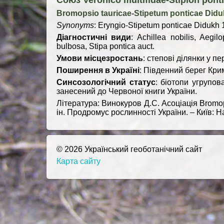
Союз Veronico multifidae-Stipion pont
Bromopsio tauricae-Stipetum ponticae Didu
Synonyms
: Eryngio-Stipetum ponticae Didukh 19
Діагностичні види
: Achillea nobilis, Aegi
bulbosa, Stipa pontica auct.
Умови місцезростань
: степові ділянки у пе
Поширення в Україні
: Південний берег Кри
Синсозологічний статус
: біотопи угрупо
занесений до Червоної книги України.
Література: Винокуров Д.С. Асоціація Bromops
ін. Продромус рослинності України. – Київ: Н
© 2026 Український геоботанічний сайт
Карта сайту