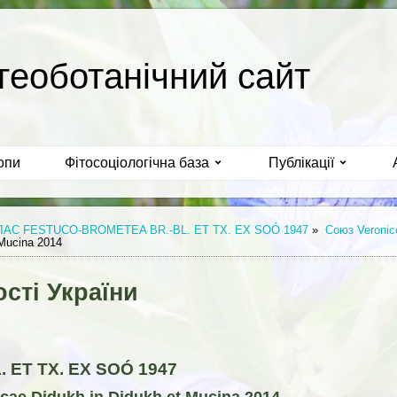
геоботанічний сайт
опи
Фітосоціологічна база
Публікації
ЛАС FESTUCO-BROMETEA BR.-BL. ET TX. EX SOÓ 1947
»
Союз Veronico
 Mucina 2014
сті України
ET TX. EX SOÓ 1947