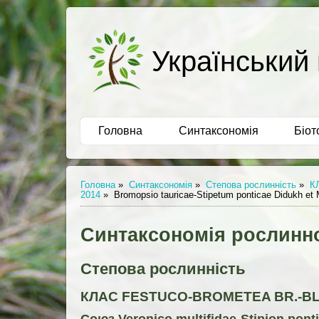
Український 
Головна
Синтаксономія
Біот
Головна
»
Синтаксономія
»
Степова рослинність
»
К
2014
»
Bromopsio tauricae-Stipetum ponticae Didukh et
Синтаксономія рослинно
Степова рослинність
КЛАС FESTUCO-BROMETEA BR.-BL. 