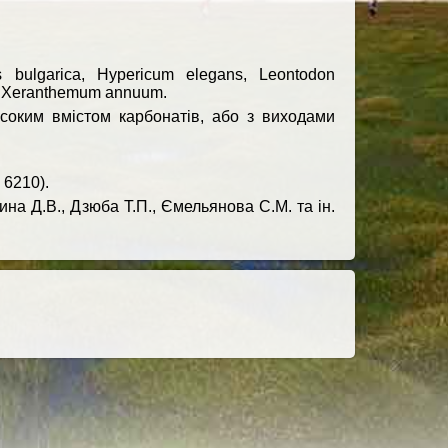
s bulgarica, Hypericum elegans, Leontodon
ium, Xeranthemum annuum.
исоким вмістом карбонатів, або з виходами
 6210).
бина Д.В., Дзюба Т.П., Ємельянова С.М. та ін.