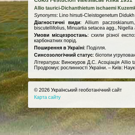
Союз Festucion valesiacae Klika 1931
Allio taurici-Dichanthietum ischaemi Kuzemk
Synonyms
: Lino hirsuti-Cleistogenetum Didukh 
Діагностичні види
: Allium paczoskianum,
biscutellifolius, Minuartia setacea agg., Nigel
Умови місцезростань
: схили різної експ
карбонатних порід.
Поширення в Україні
: Поділля.
Синсозологічний статус
: біотопи угрупов
Література: Винокуров Д.С. Асоціація Allio t
Продромус рослинності України. – Київ: Науко
© 2026 Український геоботанічний сайт
Карта сайту