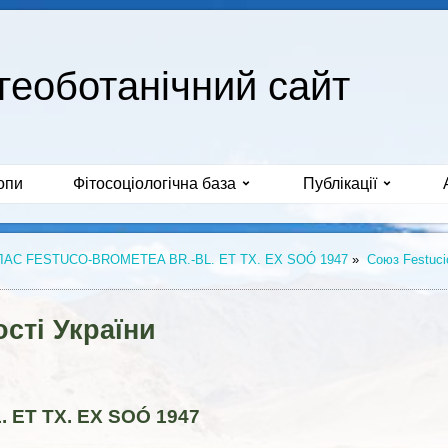
геоботанічний сайт
опи
Фітосоціологічна база
Публікації
ЛАС FESTUCO-BROMETEA BR.-BL. ET TX. EX SOÓ 1947
»
Союз Festucio
сті України
ET TX. EX SOÓ 1947