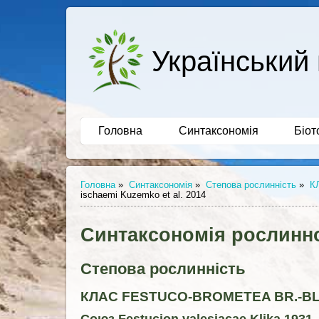
Український 
Головна
Синтаксономія
Біот
Головна
»
Синтаксономія
»
Степова рослинність
»
К
ischaemi Kuzemko et al. 2014
Синтаксономія рослинно
Степова рослинність
КЛАС FESTUCO-BROMETEA BR.-BL. 