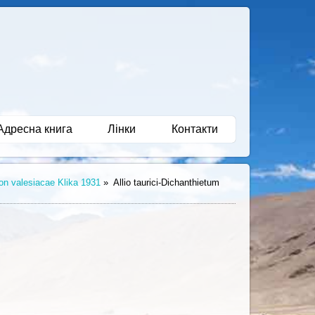
Адресна книга
Лінки
Контакти
n valesiacae Klika 1931
»
Allio taurici-Dichanthietum