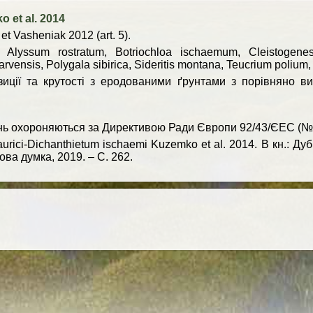
o et al. 2014
et Vashenіak 2012 (art. 5).
 Alyssum rostratum, Botriochloa ischaemum, Cleistogene
la arvensis, Polygala sibirica, Sideritis montana, Teucrium pol
озиції та крутості з еродованими ґрунтами з порівняно в
ань охороняються за Директивою Ради Європи 92/43/ЄЕС (№
aurici-Dichanthietum ischaemi Kuzemko et al. 2014. В кн.: Ду
ва думка, 2019. – С. 262.