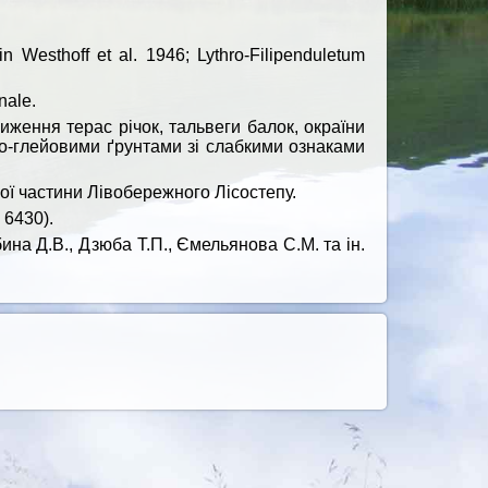
in Westhoff et al. 1946; Lythro-Filipenduletum
nale.
иження терас річок, тальвеги балок, окраїни
то-глейовими ґрунтами зі слабкими ознаками
дної частини Лівобережного Лісостепу.
 6430).
бина Д.В., Дзюба Т.П., Ємельянова С.М. та ін.