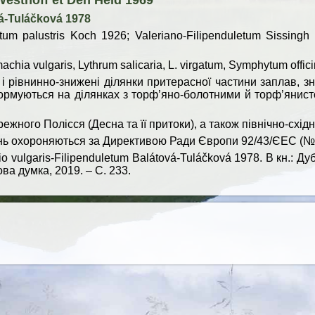
Westhoff et Den Held 1969
vá-Tuláčková 1978
etum palustris Koch 1926; Valeriano-Filipenduletum Sissingh 
machia vulgaris, Lythrum salicaria, L. virgatum, Symphytum offici
 і рівнинно-знижені ділянки притерасної частини заплав, зн
ормуються на ділянках з торф’яно-болотними й торф’янис
режного Полісся (Десна та її притоки), а також північно-схі
ань охороняються за Директивою Ради Європи 92/43/ЄЕС (№
o vulgaris-Filipenduletum Balátová-Tuláčková 1978. В кн.: Ду
ва думка, 2019. – С. 233.