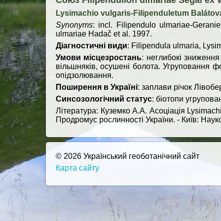
Союз Filipendulion ulmariae Segal ex 
Lysimachio vulgaris-Filipenduletum Baláto
Synonyms
: incl. Filipendulo ulmariae-Gerani
ulmariae Hadač et al. 1997.
Діагностичні види
: Filipendula ulmaria, Lysi
Умови місцезростань
: неглибокі зниження
вільшняків, осушені болота. Угруповання ф
опідзолювання.
Поширення в Україні
: заплави річок Лівобе
Синсозологічний статус
: біотопи угрупов
Література: Куземко А.А. Асоціація Lysimachi
Продромус рослинності України. - Київ: Науко
© 2026 Український геоботанічний сайт
Карта сайту