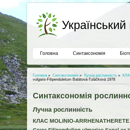
Український 
Головна
Синтаксономія
Біот
Головна
»
Синтаксономія
»
Лучна рослинність
»
КЛА
vulgaris-Filipenduletum Balátová-Tuláčková 1978
Синтаксономія рослинно
Лучна рослинність
КЛАС MOLINIO-ARRHENATHERETEA