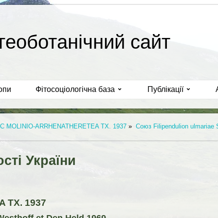
геоботанічний сайт
опи
Фітосоціологічна база
Публікації
С MOLINIO-ARRHENATHERETEA TX. 1937
»
Союз Filipendulion ulmariae
сті України
 TX. 1937