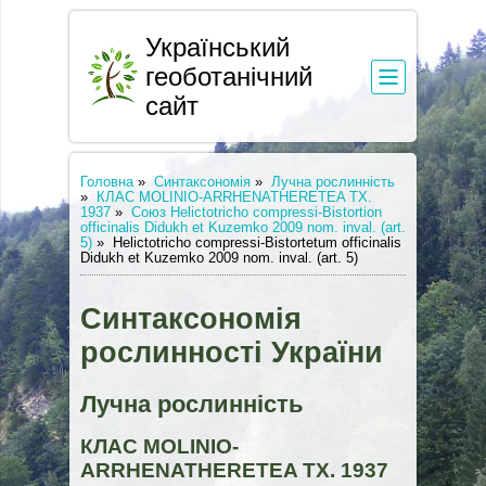
Український
геоботанічний
сайт
Головна
»
Синтаксономія
»
Лучна рослинність
»
КЛАС MOLINIO-ARRHENATHERETEA TX.
1937
»
Союз Helictotricho compressi-Bistortion
officinalis Didukh et Kuzemko 2009 nom. inval. (art.
5)
»
Helictotricho compressi-Bistortetum officinalis
Didukh et Kuzemko 2009 nom. inval. (art. 5)
Синтаксономія
рослинності України
Лучна рослинність
КЛАС MOLINIO-
ARRHENATHERETEA TX. 1937