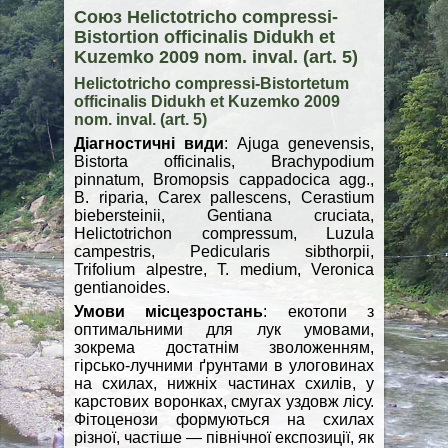
Союз Helictotricho compressi-
Bistortion officinalis Didukh et
Kuzemko 2009 nom. inval. (art. 5)
Helictotricho compressi-Bistortetum
officinalis Didukh et Kuzemko 2009
nom. inval. (art. 5)
Діагностичні види
: Ajuga genevensis,
Bistorta officinalis, Brachypodium
pinnatum, Bromopsis cappadocica agg.,
B. riparia, Carex pallescens, Cerastium
biebersteinii, Gentiana cruciata,
Helictotrichon compressum, Luzula
campestris, Pedicularis sibthorpii,
Trifolium alpestre, T. medium, Veronica
gentianoides.
Умови місцезростань
: екотопи з
оптимальними для лук умовами,
зокрема достатнім зволоженням,
гірсько-лучними ґрунтами в улоговинах
на схилах, нижніх частинах схилів, у
карстових воронках, смугах уздовж лісу.
Фітоценози формуються на схилах
різної, частіше — північної експозиції, як