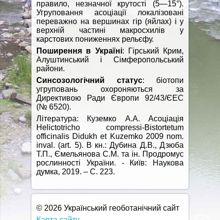
правило, незначної крутості (5—15°).
Угруповання асоціації локалізовані
переважно на вершинах гір (яйлах) і у
верхній частині макросхилів у
карстових пониженнях рельєфу.
Поширення в Україні
: Гірський Крим,
Алуштинський і Сімферопольський
райони.
Синсозологічний статус
: біотопи
угруповань охороняються за
Директивою Ради Європи 92/43/ЄЕС
(№ 6520).
Література: Куземко А.А. Асоціація
Helictotricho compressi-Bistortetum
officinalis Didukh et Kuzemko 2009 nom.
inval. (art. 5). В кн.: Дубина Д.В., Дзюба
Т.П., Ємельянова С.М. та ін. Продромус
рослинності України. - Київ: Наукова
думка, 2019. – С. 223.
© 2026 Український геоботанічний сайт
Карта сайту