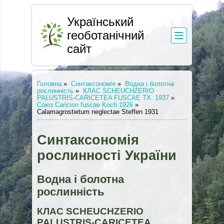
Український
геоботанічний
сайт
Головна
»
Синтаксономія
»
Водна і болотна
рослинність
»
КЛАС SCHEUCHZERIO
PALUSTRIS-CARICETEA FUSCAE TX. 1937
»
Союз Caricion fuscae Koch 1926
»
Calamagrostietum neglectae Steffen 1931
Синтаксономія
рослинності України
Водна і болотна
рослинність
КЛАС SCHEUCHZERIO
PALUSTRIS-CARICETEA