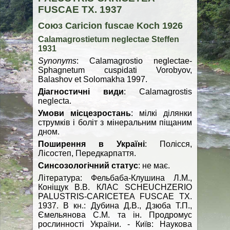
FUSCAE TX. 1937
Союз Caricion fuscae Koch 1926
Calamagrostietum neglectae Steffen
1931
Synonyms
: Calamagrostio neglectae-
Sphagnetum cuspidati Vorobyov,
Balashov et Solomakha 1997.
Діагностичні види
: Calamagrostis
neglecta.
Умови місцезростань
: мілкі ділянки
струмків і боліт з мінеральним піщаним
дном.
Поширення в Україні
: Полісся,
Лісостеп, Передкарпаття.
Синсозологічний статус
: не має.
Література: Фельбаба-Клушина Л.М.,
Коніщук В.В. КЛАС SCHEUCHZERIO
PALUSTRIS-CARICETEA FUSCAE TX.
1937. В кн.: Дубина Д.В., Дзюба Т.П.,
Ємельянова С.М. та ін. Продромус
рослинності України. - Київ: Наукова