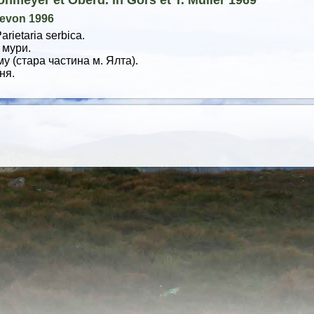
ohmeyer et Oberd. in Görs et T. Müller 1969
 Levon 1996
arietaria serbica.
 мури.
у (стара частина м. Ялта).
ня.