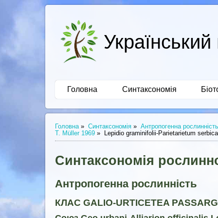
Український 
Головна
Синтаксономія
Біот
Головна
»
Синтаксономія
»
Антропогенна рослинніст
T. Müller 1969
»
Lepidio graminifolii-Parietarietum serbi
Синтаксономія рослинно
Антропогенна рослинність
КЛАС GALIO-URTICETEA PASSARG