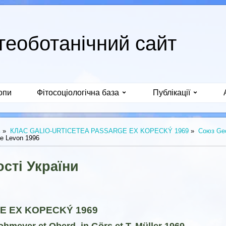
геоботанічний сайт
опи
Фітосоціологічна база
Публікації
ь
»
КЛАС GALIO-URTICETEA PASSARGE EX KOPECKÝ 1969
»
Союз Geo 
cae Levon 1996
сті України
E EX KOPECKÝ 1969