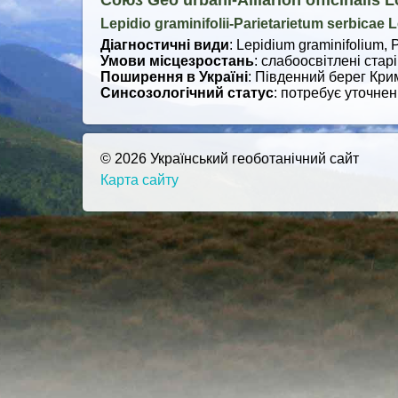
Союз Geo urbani-Alliarion officinalis L
Lepidio graminifolii-Parietarietum serbicae
Діагностичні види
: Lepidium graminifolium, P
Умови місцезростань
: слабоосвітлені старі
Поширення в Україні
: Південний берег Крим
Синсозологічний статус
: потребує уточнен
© 2026 Український геоботанічний сайт
Карта сайту