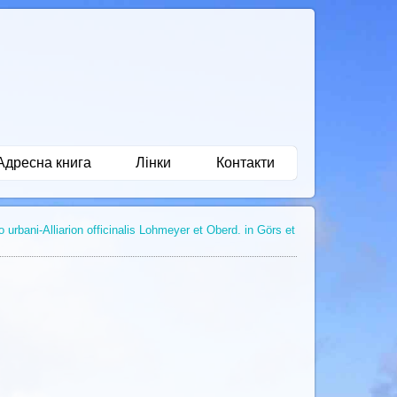
Адресна книга
Лінки
Контакти
urbani-Alliarion officinalis Lohmeyer et Oberd. in Görs et