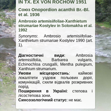
IN TX. EX VON ROCHOW 1951
Союз Onopordion acanthii Br.-Bl.
et al. 1936
Ambrosio artemisiifoliae-Xanthietum
strumariae Kostylev in Solomakha et al.
1992
Synonyms
: Ambrosio artemisiifoliae-
Xanthietum strumariae Kostylev 1990 (art.
1).
Діагностичні види
: Ambrosia
artemisiifolia, Barbarea vulgaris,
Echinochloa crusgalli, Mentha pulegium,
Xanthium strumarium.
Умови місцезростань
: каймові
локалітети уздовж польових доріг,
комунікацій, схили відвалів розкривних
порід.
Поширення в Україні
: степова і
лісостепова зони.
Синсозологічний статус
: не має.