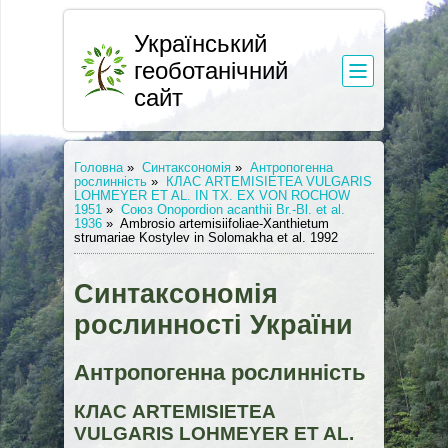
Український
геоботанічний
сайт
Головна
»
Синтаксономія
»
Антропогенна
рослинність
»
КЛАС ARTEMISIETEA VULGARIS
LOHMEYER ET AL. IN TX. EX VON ROCHOW
1951
»
Союз Onopordion acanthii Br.-Bl. et al.
1936
»
Ambrosio artemisiifoliae-Xanthietum
strumariae Kostylev in Solomakha et al. 1992
Синтаксономія
рослинності України
Антропогенна рослинність
КЛАС ARTEMISIETEA
VULGARIS LOHMEYER ET AL.