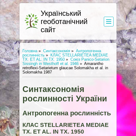
Український
геоботанічний
сайт
Головна
»
Синтаксономія
»
Антропогенна
рослинність
»
КЛАС STELLARIETEA MEDIAE
TX. ET AL. IN TX. 1950
»
Союз Panico-Setarion
Sissingh in Westhoff et al. 1946
»
Amarantho
retroflexi-Setarietum glaucae Solomakha et al. in
Solomakha 1987
Синтаксономія
рослинності України
Антропогенна рослинність
КЛАС STELLARIETEA MEDIAE
TX. ET AL. IN TX. 1950