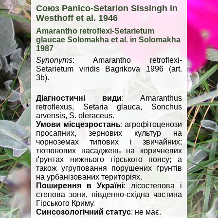
Союз Panico-Setarion Sissingh in
Westhoff et al. 1946
Amarantho retroflexi-Setarietum
glaucae Solomakha et al. in Solomakha
1987
Synonyms
: Amarantho retroflexi-
Setarietum viridis Bagrikova 1996 (art.
3b).
Діагностичні види
: Amaranthus
retroflexus, Setaria glauca, Sonchus
arvensis, S. oleraceus.
Умови місцезростань
: агрофітоценози
просапних, зернових культур на
чорноземах типових і звичайних;
тютюнових насаджень на коричневих
ґрунтах нижнього гірського поясу; а
також угруповання порушених ґрунтів
на урбанізованих територіях.
Поширення в Україні
: лісостепова і
степова зони, південно-східна частина
Гірського Криму.
Синсозологічний статус
: не має.