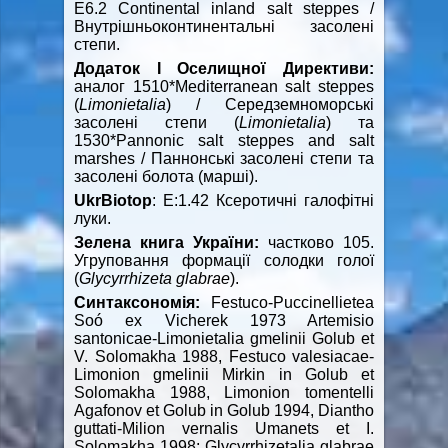
E6.2 Continental inland salt steppes /
Внутрішньоконтинентальні засолені
степи.
Додаток І Оселищної Директиви:
аналог 1510*Mediterranean salt steppes
(
Limonietalia
) / Середземноморські
засолені степи (
Limonietalia
) та
1530*Pannonic salt steppes and salt
marshes / Паннонські засолені степи та
засолені болота (марші).
UkrBiotop
: Е:1.42 Ксеротичні галофітні
луки.
Зелена книга України:
частково 105.
Угруповання формації солодки голої
(
Glycyrrhizeta
glabrae
).
Синтаксономія:
Festuco-Puccinellietea
Soó ex Vicherek 1973 Artemisio
santonicae-Limonietalia gmelinii Golub et
V. Solomakha 1988, Festuco valesiacae-
Limonion gmelinii Mirkin in Golub et
Solomakha 1988, Limonion tomentelli
Agafonov et Golub in Golub 1994, Diantho
guttati-Milion vernalis Umanets et I.
Solomakha 1998; Glycyrrhizetalia glabrae