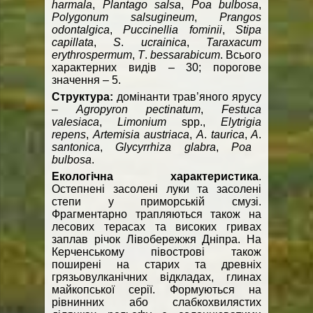
harmala
,
Plantago
salsa
,
Poa bulbosa
,
Polygonum
salsugineum
,
Prangos
odontalgica
,
Puccinellia
fominii
,
Stipa
capillata
,
S
.
ucrainica
,
Taraxacum
erythrospermum
,
T
.
b
essarabicum
. Всього
характерних видів – 30; порогове
значення – 5.
C
труктура:
домінанти трав’яного ярусу
–
Agropyron
pectinatum
,
Festuca
valesiaca
,
Limonium
spp.,
Elytrigia
repens
,
Artemisia austriaca
,
A
.
taurica
,
A
.
santonica
,
Glycyrrhiza
glabra
,
Poa
bulbosa
.
Екологічна характеристика
.
Остепнені засолені луки та засолені
степи у приморській смузі.
Фрагментарно трапляються також на
лесових терасах та високих гривах
заплав річок Лівобережжя Дніпра. На
Керченському півострові також
поширені на старих та древніх
грязьовулканічних відкладах, глинах
майкопської серії. Формуються на
рівнинних або слабкохвилястих