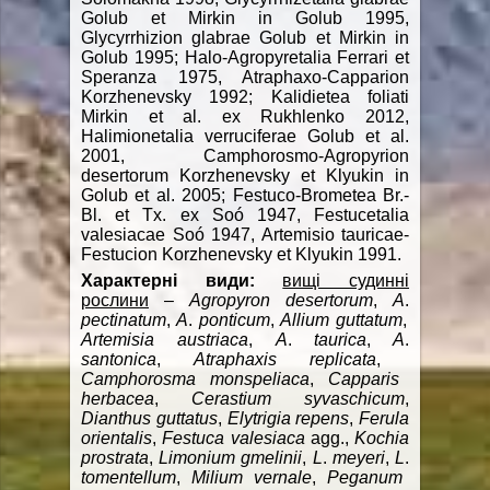
Golub et Mirkin in Golub 1995,
Glycyrrhizion glabrae Golub et Mirkin in
Golub 1995; Halo-Agropyretalia Ferrari et
Speranza 1975, Atraphaxo-Capparion
Korzhenevsky 1992; Kalidietea foliati
Mirkin et al. ex Rukhlenko 2012,
Halimionetalia verruciferae Golub et al.
2001, Camphorosmo-Agropyrion
desertorum Korzhenevsky et Klyukin in
Golub et al. 2005; Festuco-Brometea Br.-
Bl. et Tx. ex Soó 1947, Festucetalia
valesiacae Soó 1947, Artemisio tauricae-
Festucion Korzhenevsky et Klyukin 1991.
Характерні види:
вищі судинні
рослини
–
Agropyron
desertorum
,
A
.
pectinatum
,
A
.
ponticum
,
Allium guttatum
,
Artemisia
austriaca
,
A
.
taurica
,
A
.
santonica
,
Atraphaxis replicata
,
Camphorosma monspeliaca
,
Capparis
herbacea
,
Cerastium syvaschicum
,
Dianthus guttatus
,
Elytrigia repens
,
Ferula
orientalis
,
Festuca valesiaca
agg.,
Kochia
prostrata
,
Limonium gmelinii
,
L
.
meyeri
,
L
.
tomentellum
,
Milium vernale
,
Peganum