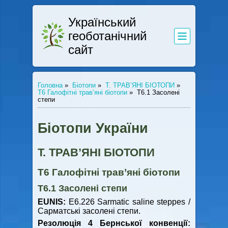
Український
геоботанічний
сайт
Головна
»
Біотопи
»
Т. ТРАВ’ЯНІ БІОТОПИ
»
Т6 Галофітні трав’яні біотопи
»
Т6.1 Засолені
степи
Біотопи України
Т. ТРАВ’ЯНІ БІОТОПИ
Т6 Галофітні трав’яні біотопи
Т6.1 Засолені степи
EUNIS
:
E6.226 Sarmatic saline steppes /
Сарматські засолені степи.
Резолюція 4 Бернської конвенції: