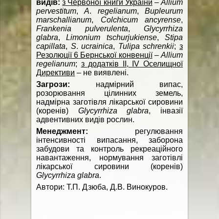
видів:
з Червоної книги України
–
Allium
pervestitum
,
A
.
regelianum
,
Bupleurum
marschallianum
,
Colchicum
ancyrense
,
Frankenia
pulverulenta
,
Glycyrrhiza
glabra
,
Limonium
tschurjukiense
,
Stipa
capillata
,
S
.
ucrainica
,
Tulipa
schrenkii
;
з
Резолюції 6 Бернської конвенції
–
Allium
regelianum
;
з додатків
II
,
IV
Оселищної
Директиви
– не виявлені.
Загрози:
надмірний випас,
розорювання цілинних земель,
надмірна заготівля лікарської сировини
(коренів)
Glycyrrhiza
glabra
, інвазії
адвентивних видів рослин.
Менеджмент:
регулювання
інтенсивності випасання, заборона
забудови та контроль рекреаційного
навантаження, нормування заготівлі
лікарської сировини (коренів)
Glycyrrhiza
glabra
.
Автори: Т.П. Дзюба, Д.В. Винокуров.