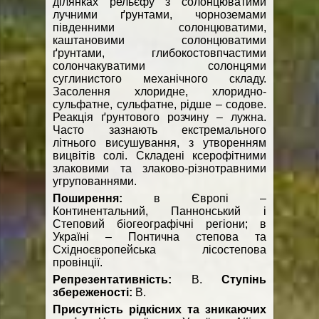
ділянках рельєфу з солонцюватими
лучними ґрунтами, чорноземами
південними солонцюватими,
каштановими солонцюватими
ґрунтами, глибокостовпчастими
солончакуватими солонцями
суглинистого механічного складу.
Засолення хлоридне, хлоридно-
сульфатне, сульфатне, рідше – содове.
Реакція ґрунтового розчину – лужна.
Часто зазнають екстремального
літнього висушування, з утворенням
вицвітів солі. Складені ксерофітними
злаковими та злаково-рiзнотравними
угрупованнями.
Поширення:
в Європі –
Континентальний, Паннонський і
Степовий біогеографічні регіони; в
Україні – Понтична степова та
Східноєвропейська лісостепова
провінції.
Р
епрезентативність
:
B.
С
тупінь
збереженості:
B.
Присутність рідкісних та зникаючих