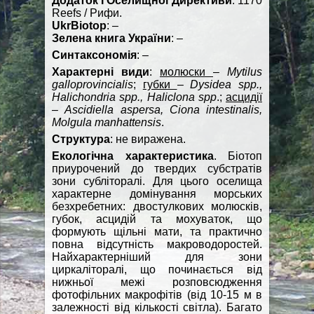
Додаток І Оселищної Директиви
: 1170
Reefs / Рифи.
UkrBiotop
: –
Зелена книга України
: –
Синтаксономія
: –
Характерні види
:
молюски
–
Mytilus
galloprovincialis
;
губки
–
Dysidea spp.,
Halichondria spp., Haliclona spp
.;
асцидії
–
Ascidiella aspersa, Ciona intestinalis,
Molgula manhattensis
.
Структура
: не виражена.
Екологічна характеристика
. Біотоп
приурочений до твердих субстратів
зони субліторалі. Для цього оселища
характерне домінування морських
безхребетних: двостулкових молюсків,
губок, асцидій та мохуваток, що
формують щільні мати, та практично
повна відсутність макроводоростей.
Найхарактерніший для зони
циркаліторалі, що починається від
нижньої межі розповсюдження
фотофільних макрофітів (від 10-15 м в
залежності від кількості світла). Багато