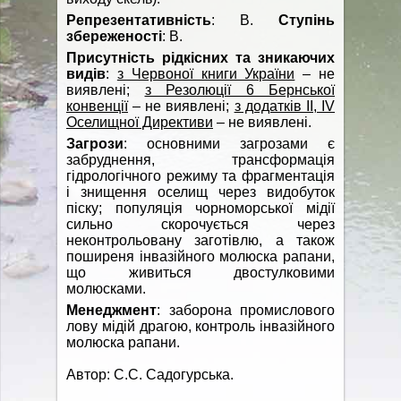
Репрезентативність
: B.
Ступінь
збереженості
: В.
Присутність рідкісних та зникаючих
видів
:
з Червоної книги України
– не
виявлені;
з Резолюції 6 Бернської
конвенції
– не виявлені;
з додатків II, IV
Оселищної Директиви
– не виявлені.
Загрози
: основними загрозами є
забруднення, трансформація
гідрологічного режиму та фрагментація
і знищення оселищ через видобуток
піску; популяція чорноморської мідії
сильно скорочується через
неконтрольовану заготівлю, а також
поширеня інвазійного молюска рапани,
що живиться двостулковими
молюсками.
Менеджмент
: заборона промислового
лову мідій драгою, контроль інвазійного
молюска рапани.
Автор: С.С. Садогурська.