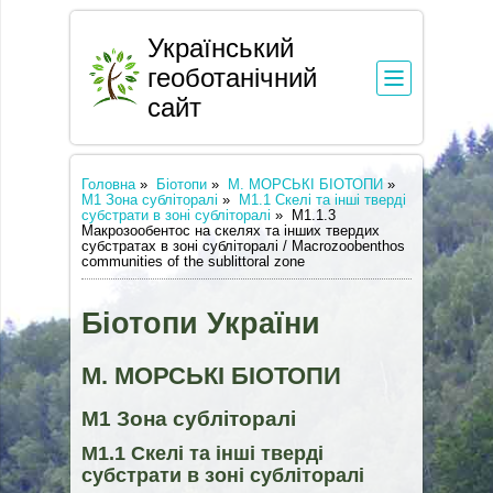
Український
геоботанічний
сайт
Головна
»
Біотопи
»
М. МОРСЬКІ БІОТОПИ
»
М1 Зона субліторалі
»
М1.1 Скелі та інші тверді
субстрати в зоні субліторалі
»
М1.1.3
Макрозообентос на скелях та інших твердих
субстратах в зоні субліторалі / Macrozoobenthos
communities of the sublittoral zone
Біотопи України
М. МОРСЬКІ БІОТОПИ
М1 Зона субліторалі
М1.1 Скелі та інші тверді
субстрати в зоні субліторалі