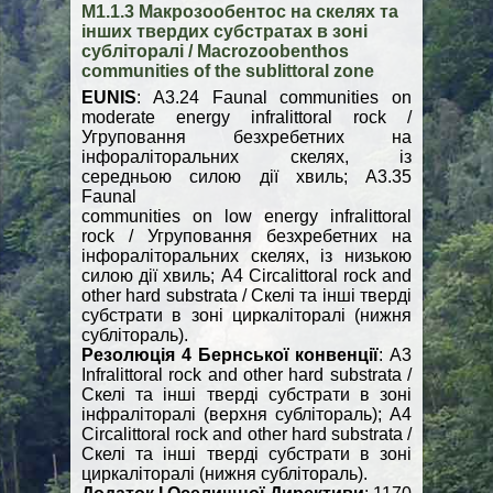
М1.1.3 Макрозообентос на скелях та
інших твердих субстратах в зоні
субліторалі / Macrozoobenthos
communities of the sublittoral zone
EUNIS
: A3.24 Faunal communities on
moderate energy infralittoral rock /
Угруповання безхребетних на
інфораліторальних скелях, із
середньою силою дії хвиль; A3.35
Faunal
communities on low energy infralittoral
rock / Угруповання безхребетних на
інфораліторальних скелях, із низькою
силою дії хвиль; A4 Circalittoral rock and
other hard substrata / Скелі та інші тверді
субстрати в зоні циркаліторалі (нижня
сублітораль).
Резолюція 4 Бернської конвенції
: A3
Infralittoral rock and other hard substrata /
Скелі та інші тверді субстрати в зоні
інфраліторалі (верхня сублітораль); A4
Circalittoral rock and other hard substrata /
Скелі та інші тверді субстрати в зоні
циркаліторалі (нижня сублітораль).