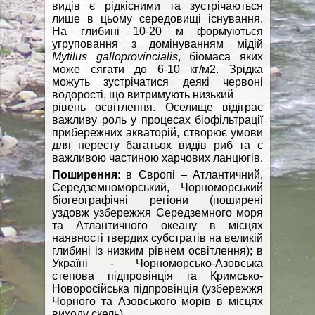
видів є рідкісними та зустрічаються
лише в цьому середовищі існування.
На глибині 10-20 м формуються
угруповання з домінуванням мідій
Mytilus galloprovincialis
, біомаса яких
може сягати до 6-10 кг/м2. Зрідка
можуть зустрічатися деякі червоні
водорості, що витримують низький
рівень освітлення. Оселище відіграє
важливу роль у процесах біофільтрації
прибережних акваторій, створює умови
для нересту багатьох видів риб та є
важливою частиною харчових ланцюгів.
Поширення
: в Європі – Атлантичний,
Середземноморський, Чорноморський
біогеографічні регіони (поширені
уздовж узбережжя Середземного моря
та Атлантичного океану в місцях
наявності твердих субстратів на великій
глибині із низким рівнем освітлення); в
Україні - Чорноморсько-Азовська
степова підпровінція та Кримсько-
Новоросійська підпровінція (узбережжя
Чорного та Азовського морів в місцях
виходу скель).