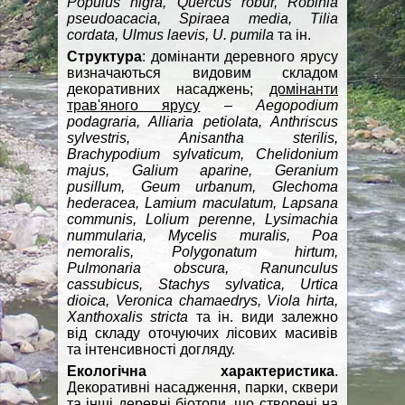
Populus nigra, Quercus robur, Robinia
pseudoacacia, Spirаea media, Tilia
cordata, Ulmus laevis, U. pumila
та ін.
Структура
: домінанти деревного ярусу
визначаються видовим складом
декоративних насаджень;
домінанти
трав'яного ярусу
–
Aegopodium
podagraria, Alliaria petiolata, Anthriscus
sylvestris, Anisantha sterilis,
Brachypodium sylvaticum, Chelidonium
majus, Galium aparine, Geranium
pusillum, Geum urbanum, Glechoma
hederacea, Lamium maculatum, Lapsana
communis, Lolium perenne, Lysimachia
nummularia, Mycelis muralis, Poa
nemoralis, Polygonatum hirtum,
Pulmonaria obscura, Ranunculus
cassubicus, Stachys sylvatica, Urtica
dioica, Veronica chamaedrys, Viola hirta,
Xanthoxalis stricta
та ін. види залежно
від складу оточуючих лісових масивів
та інтенсивності догляду.
Екологічна характеристика
.
Декоративні насадження, парки, сквери
та інші деревні біотопи, що створені на