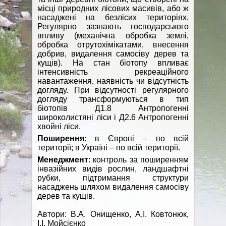
місці природних лісових масивів, або ж
насаджені на безлісих територіях.
Регулярно зазнають господарського
впливу (механічна обробка землі,
обробка отрутохімікатами, внесення
добрив, видалення самосіву дерев та
кущів). На стан біотопу впливає
інтенсивність рекреаційного
навантаження, наявність чи відсутність
догляду. При відсутності регулярного
догляду трансформуються в тип
біотопів Д1.8 Антропогенні
широколистяні ліси і Д2.6 Антропогенні
хвойні ліси.
Поширення
: в Європі – по всій
території; в Україні – по всій території.
Менеджмент
: контроль за поширенням
інвазійних видів рослин, ландшафтні
рубки, підтримання структури
насаджень шляхом видалення самосіву
дерев та кущів.
Автори: В.А. Онищенко, А.І. Ковтонюк,
І.І. Мойсієнко