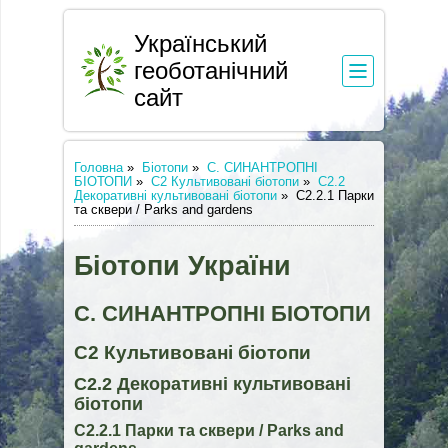
Український
геоботанічний
сайт
Головна
»
Біотопи
»
С. СИНАНТРОПНІ
БІОТОПИ
»
C2 Культивовані біотопи
»
C2.2
Декоративні культивовані біотопи
»
С2.2.1 Парки
та сквери / Parks and gardens
Біотопи України
С. СИНАНТРОПНІ БІОТОПИ
C2 Культивовані біотопи
C2.2 Декоративні культивовані
біотопи
С2.2.1 Парки та сквери / Parks and