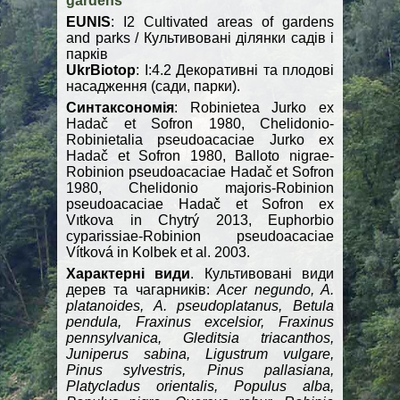
gardens
EUNIS
: I2 Cultivated areas of gardens
and parks / Культивовані ділянки садів і
парків
UkrBiotop
: І:4.2 Декоративні та плодові
насадження (сади, парки).
Синтаксономія
: Robinietea Jurko ex
Hadač et Sofron 1980, Chelidonio-
Robinietalia pseudoacaciae Jurko ex
Hadač et Sofron 1980, Balloto nigrae-
Robinion pseudoacaciae Hadač et Sofron
1980, Chelidonio majoris-Robinion
pseudoacaciae Hadač et Sofron ex
Vıtkova in Chytrý 2013, Euphorbio
cyparissiae-Robinion pseudoacaciae
Vítková in Kolbek et al. 2003.
Характерні види
. Культивовані види
дерев та чагарників:
Acer negundo, A.
platanoides, A. pseudoplatanus, Betula
pendula, Fraxinus excelsior, Fraxinus
pennsylvanica, Gleditsia triacanthos,
Juniperus sabina, Ligustrum vulgare,
Pinus sylvestris, Pinus pallasiana,
Platycladus orientalis, Populus alba,