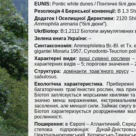
EUNIS
:
Pontic white dunes / Понтичні білі дю
Резолюція 4 Бернської конвенції:
B 1.3 Sh
Додаток І Оселищної Директиви:
2120 Shif
Ammophila
arenaria
(“білі дюни”).
UkrBiotop
: В:1.2112 Біотопи акумулятивних 
Зелена книга України:
–
Синтаксономія:
Ammophiletea Br.-Bl. et Tx. e
gigantei Morariu 1957, Cynodonto-Teucrion poli
Характерні види:
вищі судинні рослини
характерних видів – 5; порогове значення – 
Структура:
домінанти трав’яного ярусу
sabulosus
.
Екологічна характеристика
. Прибережні
багаторічних трав’янистих рослин, яка пр
Біотоп запліскується морськими хвилями та 
значно менш вираженими, екстремальними 
засолення, але меншої сили. Займає смугу ві
Біотоп характеризується розрідженими мал
рослинності.
Поширення:
в Європі – Атлантичний, Серед
степова підпровінція: Дунай-Дністров
Центральнокримський, Керченсько-Таманськи