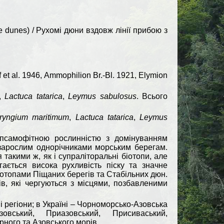
e dunes) / Рухомі дюни вздовж лінії прибою з
f et al. 1946, Ammophilion Br.-Bl. 1921, Elymion
,
Lactuca
tatarica
,
Leymus
sabulosus
. Всього
ryngium
maritimum
,
Lactuca
tatarica
,
Leymus
псамофітною рослинністю з домінуванням
 зарослим однорічниками морським берегам.
такими ж, як і супраліторальні біотопи, але
ається висока рухливість піску та значне
біотопами Піщаних берегів та Стабільних дюн.
в, які чергуються з місцями, позбавленими
регіони; в Україні – Чорноморсько-Азовська
зовський, Приазовський, Присиваський,
ного та Азовського морів.