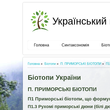
Український 
Головна
Синтаксономія
Біот
Головна
»
Біотопи
»
П. ПРИМОРСЬКІ БІОТОПИ
»
П1
Біотопи України
П. ПРИМОРСЬКІ БІОТОПИ
П1 Приморські біотопи, що формую
П1.3 Рухомі приморські дюни (білі дюн