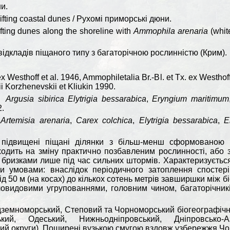
ни.
ifting coastal dunes / Рухомі приморські дюни.
ting dunes along the shoreline with
Ammophila arenaria
(whit
відкладів піщаного типу з багаторічною рослинністю (Крим).
x Westhoff et al. 1946, Ammophiletalia Br.-Bl. et Tx. ex Westhof
i Korzhenevskii et Kliukin 1990.
–
Argusia
sibirica
Elytrigia
bessarabica
,
Eryngium
maritimum
2.
–
Artemisia
arenaria
,
Carex
colchica
,
Elytrigia
bessarabica
,
E
 підвищені піщані ділянки з більш-менш сформованою 
иходить на зміну практично позбавленим рослинності, або
бризками лише під час сильних штормів. Характеризується 
умовами: внаслідок періодичного затоплення спостеріг
д 50 м (на косах) до кількох сотень метрів завширшки між 
овидовими угрупованнями, головним чином, багаторічникі
земноморський, Степовий та Чорноморський біогеографічні 
ський, Одеський, Нижньодніпровський, Дніпровсько-А
й округи). Поширені вузькою смугою вздовж узбережжя Чор