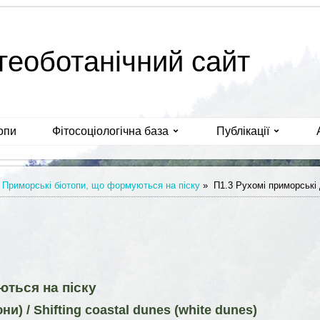
геоботанічний сайт
опи
Фітосоціологічна база
Публікації
 Приморські біотопи, що формуються на піску
»
П1.3 Рухомі приморські д
ться на піску
и) / Shifting coastal dunes (white dunes)