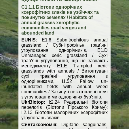
С1.1.1 Біотопи однорічних
ксерофітних злаків на узбіччях та
покинутих земелях / Habitats of
annual grasses xerophytic
communities road verges and
abounded land
EUNIS
: E1.6 Subnitrophilous annual
grassland / Субнітрофільні трав’яні
угруповання однорічників, E1.D
Unmanaged xeric grassland / Сухі
трав'яні угруповання, що не зазнають
менеджменту, E1.E Trampled xeric
grasslands with annuals / Витоптувані
сухі трав'яні угруповання з
однорічниками, I1.52 Fallow un-
inundated fields with annual weed
communities / Закинуті незатоплені поля
з угрупованнями однорічних бур’янів.
UkrBiotop
: I:2.24 Рудеральні біотопи
перелогів (Біотопи Гірського Криму);
I:2.13 Біотопи малорічних ксерофітних
угруповань злаків.
Синтаксономія
: Digitario sanguinalis-