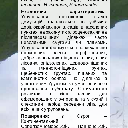
leporinum, H. murinum, Setaria viridis.
Екологічна характеристика
.
Угруповання початкових стадій
демутацій трапляються по узбіччях
доріг, окрайках полів, садів, в населених
пунктах, на закинутих агроценозах чи на
післяпасовищних ділянках, часто
невеликими смугами чи плямами.
Угруповання формуються на механічно
порушених злегка нітріфікованих,
добре аерованих піщаних, сірих, сірих
лісових, опідзолених, дерново-піщаних
та глинисто-піщаних ґрунтах,
щебенистих ґрунтах, піщаних та
кам’янистих осипах, на ділянках з
ущільненим ґрунтом за умов значного
прогрівання субстрату. Оптимальний
розвиток в кінці весни для
ефемероїдних угруповань та у сухий і
спекотний період середини літа для
всіх інших угруповань.
Поширення
: в Європі –
Континентальний,
Середземноморський, Паннонський,