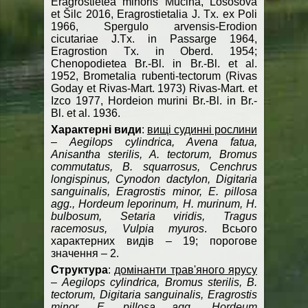
Eragrostietea minoris Mucina, Lososová
et Šilc 2016, Eragrostietalia J. Tx. ex Poli
1966, Spergulo arvensis-Erodion
cicutariae J.Tx. in Passarge 1964,
Eragrostion Tx. in Oberd. 1954;
Chenopodietea Br.-Bl. in Br.-Bl. et al.
1952, Brometalia rubenti-tectorum (Rivas
Goday et Rivas-Mart. 1973) Rivas-Mart. et
Izco 1977, Hordeion murini Br.-Bl. in Br.-
Bl. et al. 1936.
Характерні види
:
вищі судинні рослини
–
Aegilops cylindrica, Avena fatua,
Anisantha sterilis, A. tectorum, Bromus
commutatus, B. squarrosus, Cenchrus
longispinus, Cynodon dactylon, Digitaria
sanguinalis, Eragrostis minor, E. pillosa
agg., Hordeum leporinum, H. murinum, H.
bulbosum, Setaria viridis, Tragus
racemosus, Vulpia myuros
. Всього
характерних видів – 19; порогове
значення – 2.
Структура
:
домінанти трав'яного ярусу
–
Aegilops cylindrica, Bromus sterilis, B.
tectorum, Digitaria sanguinalis, Eragrostis
minor, E. pillosa agg., Hordeum