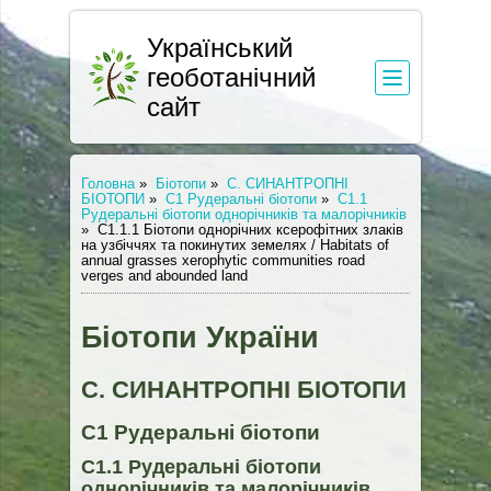
Український
геоботанічний
сайт
Головна
»
Біотопи
»
С. СИНАНТРОПНІ
БІОТОПИ
»
С1 Рудеральні біотопи
»
С1.1
Рудеральні біотопи однорічників та малорічників
»
С1.1.1 Біотопи однорічних ксерофітних злаків
на узбіччях та покинутих земелях / Habitats of
annual grasses xerophytic communities road
verges and abounded land
Біотопи України
С. СИНАНТРОПНІ БІОТОПИ
С1 Рудеральні біотопи
С1.1 Рудеральні біотопи
однорічників та малорічників