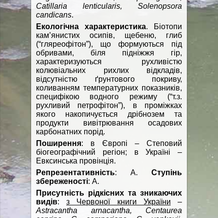
Catillaria lenticularis, Solenopsora
candicans
.
Екологічна характеристика
. Біотопи
кам’янистих осипів, щебеню, глиб
(“гляреофітон”), що формуються під
обривами, біля підніжжя гір,
характеризуються рухливістю
колювіальних рихлих відкладів,
відсутністю ґрунтового покриву,
коливанням температурних показників,
специфікою водного режиму (“т.з.
рухливий петрофітон”), в проміжках
якого накопичується дрібнозем та
продукти вивітрювання осадових
карбонатних порід.
Поширення
: в Європі – Степовий
біогеографічний регіон; в Україні –
Евксинська провінція.
Репрезентативність
: А.
Ступінь
збереженості
: А.
Присутність рідкісних та зникаючих
видів
:
з Червоної книги України
–
Astracantha arnacantha, Centaurea