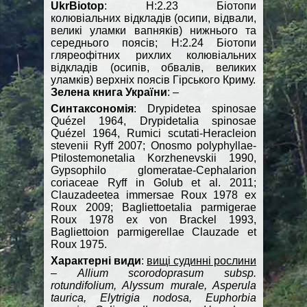
UkrBiotop
: H:2.23 Біотопи
колювіальних відкладів (осипи, відвали,
великі уламки вапняків) нижнього та
середнього поясів; H:2.24 Біотопи
гляреофітних рихлих колювіальних
відкладів (осипів, обвалів, великих
уламків) верхніх поясів Гірського Криму.
Зелена книга України
: –
Синтаксономія
: Drypidetea spinosae
Quézel 1964, Drypidetalia spinosae
Quézel 1964, Rumici scutati-Heracleion
stevenii Ryff 2007; Onosmo polyphyllae-
Ptilostemonetalia Korzhenevskii 1990,
Gypsophilo glomeratae-Cephalarion
coriaceae Ryff in Golub et al. 2011;
Clauzadeetea immersae Roux 1978 ex
Roux 2009; Bagliettoetalia parmigerae
Roux 1978 ex von Brackel 1993,
Bagliettoion parmigerellae Clauzade et
Roux 1975.
Характерні види
:
вищі судинні рослини
–
Allium scorodoprasum subsp.
rotundifolium, Alyssum murale, Asperula
taurica, Elytrigia nodosa, Euphorbia