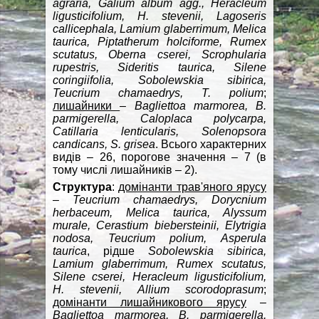
agraria, Galium album agg., Heracleum
ligusticifolium, H. stevenii, Lagoseris
callicephala, Lamium glaberrimum, Melica
taurica, Piptatherum holciforme, Rumex
scutatus, Oberna cserei, Scrophularia
rupestris, Sideritis taurica, Silene
coringiifolia, Sobolewskia sibirica,
Teucrium chamaedrys, T. polium
;
лишайники
–
Bagliettoa marmorea, B.
parmigerella, Caloplaca polycarpa,
Catillaria lenticularis, Solenopsora
candicans, S. grisea
. Всього характерних
видів – 26, порогове значення – 7 (в
тому числі лишайників – 2).
Cтруктура
:
домінанти трав'яного ярусу
–
Teucrium chamaedrys, Dorycnium
herbaceum, Melica taurica, Alyssum
murale, Cerastium biebersteinii, Elytrigia
nodosa, Teucrium polium, Asperula
taurica
, рідше
Sobolewskia sibirica,
Lamium glaberrimum, Rumex scutatus,
Silene cserei, Heracleum ligusticifolium,
H. stevenii, Allium scorodoprasum
;
домінанти лишайникового ярусу
–
Bagliettoa marmorea, B. parmigerella,