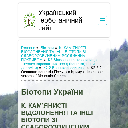
Український
геоботанічний
сайт
Головна
»
Біотопи
»
К. КАМ’ЯНИСТІ
ВІДСЛОНЕННЯ ТА ІНШІ БІОТОПИ ЗІ
СЛАБОРОЗВИНЕНИМ РОСЛИННИМ
ПОКРИВОМ
»
К2 Відслонення та осипища
твердих карбонатних порід (вапняки, гіпси,
доломіти)
»
К2.2 Вапнякові осипища
»
К2.2.2
Осипища вапняків Гірського Криму / Limestone
screes of Mountain Crimea
Біотопи України
К. КАМ’ЯНИСТІ
ВІДСЛОНЕННЯ ТА ІНШІ
БІОТОПИ ЗІ
СЛАБОРОЗВИНЕНИМ