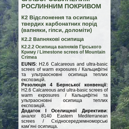
РОСЛИННИМ ПОКРИВОМ
К2 Відслонення та осипища
твердих карбонатних порід
(вапняки, гіпси, доломіти)
К2.2 Вапнякові осипища
К2.2.2 Осипища вапняків Гірського
Криму / Limestone screes of Mountain
Crimea
EUNIS
: H2.6 Calcareous and ultra-basic
screes of warm exposures / Кальцифітні
та ультраосновні осипища теплих
експозицій.
Резолюція 4 Бернської конвенції:
H2.6 Calcareous and ultra-basic screes of
warm exposures / Кальцифітні та
ультраосновні осипища теплих
експозицій.
Додаток І Оселищної Директиви
:
аналог 8140 Eastern Mediterranean
screes / Східносередземноморські
кам’яні осипища.