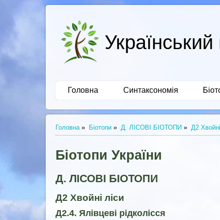
Український 
Головна
Синтаксономія
Біот
Головна
»
Біотопи
»
Д. ЛІСОВІ БІОТОПИ
»
Д2 Хвойні
Біотопи України
Д. ЛІСОВІ БІОТОПИ
Д2 Хвойні ліси
Д2.4. Ялівцеві рідколісся