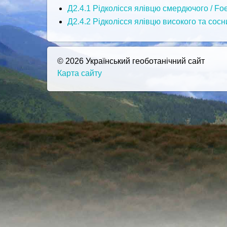
Д2.4.1 Рідколісся ялівцю смердючого / Foe
Д2.4.2 Рідколісся ялівцю високого та сосни
© 2026 Український геоботанічний сайт
Карта сайту