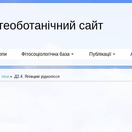
геоботанічний сайт
опи
Фітосоціологічна база
Публікації
 ліси
»
Д2.4. Ялівцеві рідколісся