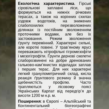
Екологічна характеристика
. Гірські
сіровільхові заплавні ліси, що
формуються на нижніх річкових
терасах, а також на корінних схилах
уздовж водотоків, на знижених
слабопохилих перезволожених
ділянках із постійним зволоженням
проточними водами, але без їх
застоювання. Режим зволоження
ґрунту перемінний. Характерні сильні,
але короткі повені. У трав’яному ярусі
переважають нітрофільні гігромезофіти
і мезогігрофіти. Ґрунти дернові скелетні
слаборозвинені на добре дренованих
гальково-кам’янистих відкладах заплав
і перших терас. Для них характерні
легкий гранулометричний склад, кисла
реакція ґрунтового розчину й значна
щебенистість профілю. Часто
трапляються у лісовому поясі
Українських Карпат від передгір’я до
висоти 1200 м н.р. м.
Поширення
: в Європі – Альпійський та
Континентальний біогеографічні