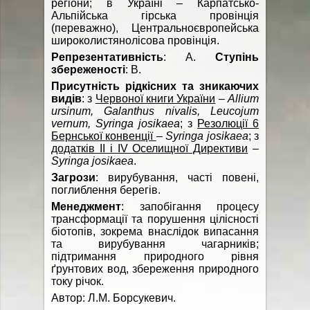
регіони; в Україні – Карпатсько-
Альпійська гірська провінція
(переважно), Центральноєвропейська
широколистянолісова провінція.
Репрезентативність
: А.
Ступінь
збереженості
: В.
Присутність рідкісних та зникаючих
видів
: з
Червоної книги України
–
Allium
ursinum, Galanthus nivalis, Leucojum
vernum, Syringa josikaea
; з
Резолюції 6
Бернської конвенції
–
Syringa josikaea
; з
додатків ІІ і IV Оселищної Директиви
–
Syringa josikaea
.
Загрози
: вирубування, часті повені,
поглиблення берегів.
Менеджмент
: запобігання процесу
трансформації та порушення цілісності
біотопів, зокрема внаслідок випасання
та вирубування чагарників;
підтримання природного рівня
ґрунтових вод, збереження природного
току річок.
Автор: Л.М. Борсукевич.