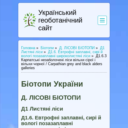
Український
геоботанічний
сайт
Головна
»
Біотопи
»
Д. ЛІСОВІ БІОТОПИ
»
Д1
Листяні ліси
»
Д1.6. Евтрофні заплавні, сирі й
вологі позазаплавні широколистяні ліси
»
Д1.6.3
Карпатські незаболочені ліси вільхи сірої і
вільхи чорної / Carpathian grey and black alders
galleries
Біотопи України
Д. ЛІСОВІ БІОТОПИ
Д1 Листяні ліси
Д1.6. Евтрофні заплавні, сирі й
вологі позазаплавні