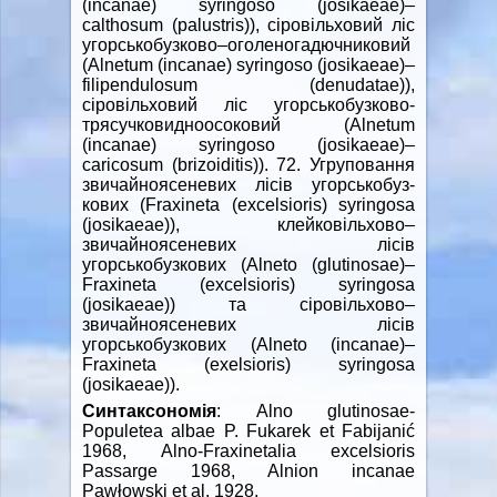
(incanae) syringosо (josikaeae)–
calthosum (palustris)), сіровільховий ліс
угорськобузково–оголеногадючниковий
(Alnetum (incanae) syringoso (josikaeae)–
filipendulosum (denudatae)),
сіровільховий ліс угорськобузково-
трясучковидноосоковий (Alnetum
(incanae) syringoso (josikaeae)–
caricosum (brizoiditis)). 72. Угруповання
звичайноясеневих лісів угорськобуз-
кових (Fraxinetа (excelsioris) syringosа
(josikaeae)), клейковільхово–
звичайноясеневих лісів
угорськобузкових (Alneto (glutinosae)–
Fraxinetа (excelsioris) syringosа
(josikaeae)) та сіровільхово–
звичайноясеневих лісів
угорськобузкових (Alneto (incanae)–
Fraxinetа (exelsioris) syringosа
(josikaeae)).
Синтаксономія
: Alno glutinosae-
Populetea albae P. Fukarek et Fabijanić
1968, Alno-Fraxinetalia excelsioris
Passarge 1968, Alnion incanae
Pawłowski et al. 1928.