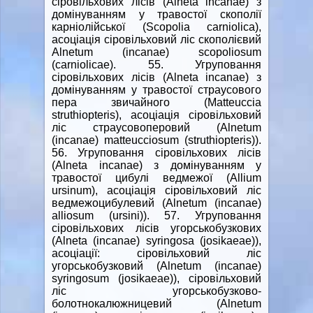
сіровільхових лісів (Alneta incanae) з
домінуванням у травостої скополії
карніолійської (Scopolia carniolica),
асоціація сіровільховий ліс скополієвий
Alnetum (incanae) scopoliosum
(carniolicae). 55. Угруповання
сіровільхових лісів (Alnetа incanae) з
домінуванням у травостої страусового
пера звичайного (Matteuccia
struthiopteris), асоціація сіровільховий
ліс страусовоперовий (Alnetum
(incanae) matteucciosum (struthiopteris)).
56. Угруповання сіровільхових лісів
(Alnetа incanae) з домінуванням у
травостої цибулі ведмежої (Allium
ursinum), асоціація сіровільховий ліс
ведмежоцибулевий (Alnetum (incanae)
alliosum (ursini)). 57. Угруповання
сіровільхових лісів угорськобузкових
(Alnetа (incanae) syringosа (josikaeae)),
асоціації: сіровільховий ліс
угорськобузковий (Alnetum (incanae)
syringosum (josikaeae)), сіровільховий
ліс угорськобузково-
болотнокалюжницевий (Alnetum