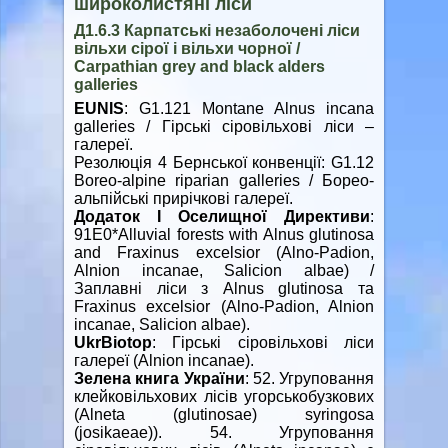
широколистяні ліси
Д1.6.3 Карпатські незаболочені ліси
вільхи сірої і вільхи чорної /
Carpathian grey and black alders
galleries
EUNIS
: G1.121 Montane Alnus incana
galleries / Гірські сіровільхові ліси –
галереї.
Резолюція 4 Бернської конвенції: G1.12
Boreo-alpine riparian galleries / Борео-
альпійські прирічкові галереї.
Додаток І Оселищної Директиви
:
91E0*Alluvial forests with Alnus glutinosa
and Fraxinus excelsior (Alno-Padion,
Alnion incanae, Salicion albae) /
Заплавні ліси з Alnus glutinosa та
Fraxinus excelsior (Alno-Padion, Alnion
incanae, Salicion albae).
UkrBiotop
: Гірські сіровільхові ліси
галереї (Alnion incanae).
Зелена книга України
: 52. Угруповання
клейковільхових лісів угорськобузкових
(Alnetа (glutinosae) syringosа
(josikaeae)). 54. Угруповання