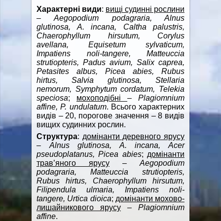
Характерні види
:
вищі судинні рослини
–
Aegopodium podagraria, Alnus
glutinosa, A. incana, Caltha palustris,
Chaerophyllum hirsutum, Corylus
avellana, Equisetum sylvaticum,
Impatiens noli-tangere, Matteuccia
strutiopteris, Padus avium, Salix caprea,
Petasites albus, Picea abies, Rubus
hirtus, Salvia glutinosa, Stellaria
nemorum, Symphytum cordatum, Telekia
speciosa
;
мохоподібні
–
Plagiomnium
affine, P. undulatum
. Всього характерних
видів – 20, порогове значення – 8 видів
вищих судинних рослин.
Структура
:
домінанти деревного ярусу
–
Alnus glutinosa, A. incana, Acer
pseudoplatanus, Picea abies
;
домінанти
трав’яного ярусу
–
Aegopodium
podagraria, Matteuccia strutiopteris,
Rubus hirtus, Chaerophyllum hirsutum,
Filipendula ulmaria, Impatiens noli-
tangere, Urtica dioica
;
домінанти мохово-
лишайникового ярусу
–
Plagiomnium
affine
.